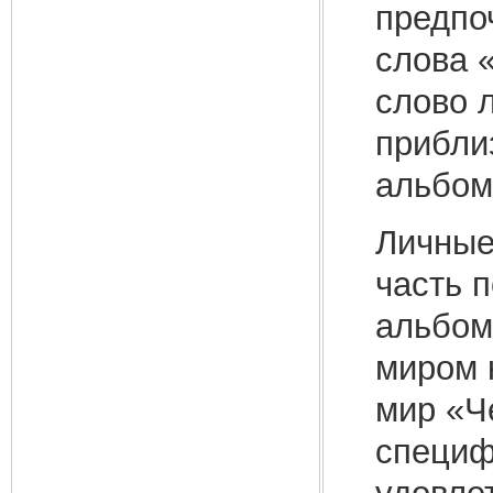
предпо
слова 
слово л
прибли
альбом
Личные
часть 
альбом
миром 
мир «Ч
специф