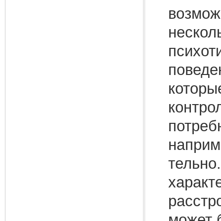
возмож
нескол
психот
поведе
которы
контро
потреб
наприм
тельно
характ
расстро
может 