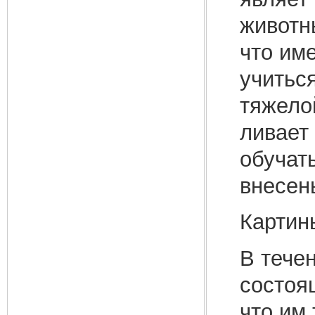
животн
что им
учитьс
тяжело
ливает
обучат
внесен
Картин
В тече
состоя
что им