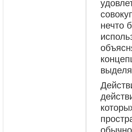
удовле
совоку
нечто 
исполь
объясн
концеп
выделя
Действ
действ
которы
простр
обычно