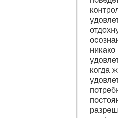
контро
удовле
отдохну
осозна
никако
удовлет
когда 
удовле
потреб
постоя
разреш