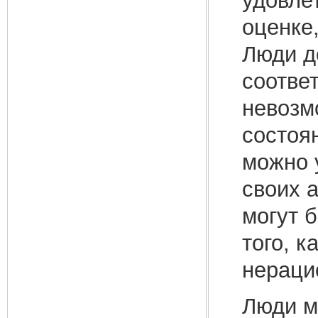
удовле
оценке
Люди д
соотве
невозм
состоя
можно 
своих 
могут 
того, к
нераци
Люди м