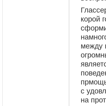
Глассе
корой г
сформи
намног
между 
огромн
являет
поведе
прмощь
с удов
на про