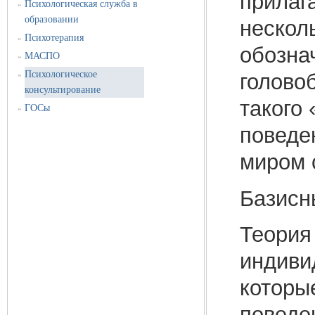
прилага
Психологическая служба в
»
образовании
нескол
Психотерапия
»
обозна
МАСПО
»
Психологическое
голово
»
консультирование
такого
ГОСы
»
поведе
миром 
Базисн
Теория
индиви
которы
поведе