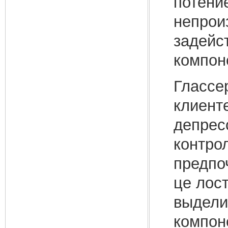
потение
непрои
задейс
компон
Глассер
клиенте
депрес
контрол
предпо
це лос
выдели
компон