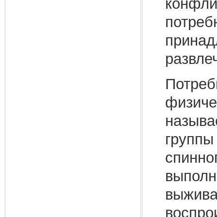
конфли
потреб
принад
развлеч
Потреб
физиче
называе
группы
спинно
выполн
выжива
воспро