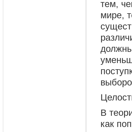
тем, че
мире, т
существ
различ
должны 
уменьш
поступ
выборо
Целост
В теор
как по