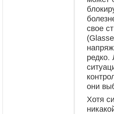
блокир
болезн
свое ст
(Glasse
напряж
редко.
ситуац
контро
они вы
Хотя с
никако