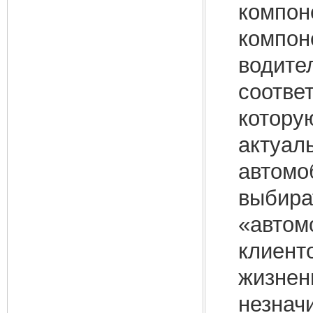
компон
компон
водите
соотве
котору
актуал
автомо
выбира
«автом
клиент
жизнен
незнач