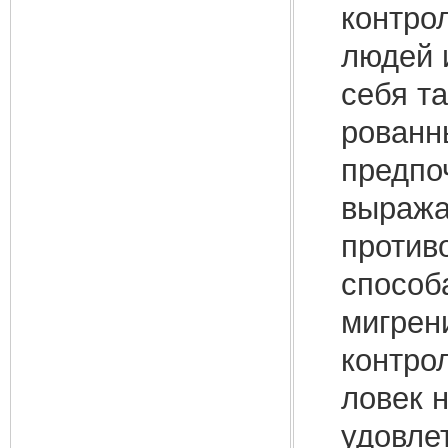
контро
людей 
себя т
рованн
предпо
выража
против
способ
мигрен
контрол
ловек н
удовле