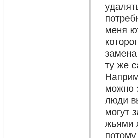
удалят
потреб
меня ю
которо
замена 
ту же 
Наприм
можно 
люди в
могут 
жьями 
потому