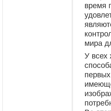
время 
удовле
являют
контрол
мира дл
У всех
способ
первых
имеюще
изобра
потреб