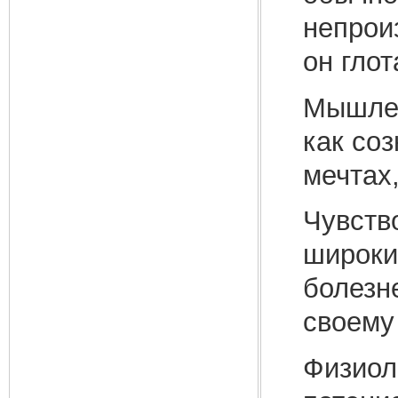
непрои
он глот
Мышлен
как соз
мечтах
Чувств
широки
болезн
своему
Физиол