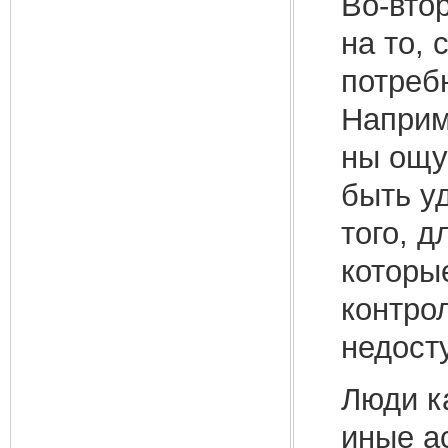
Во-вто
на то,
потреб
Наприм
ны ощу
быть у
того, д
которы
контрол
недост
Люди к
иные ас