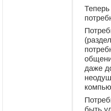
Теперь
потреб
Потреб
(раздел
потреб
общени
даже д
неодуш
компью
Потреб
быть у