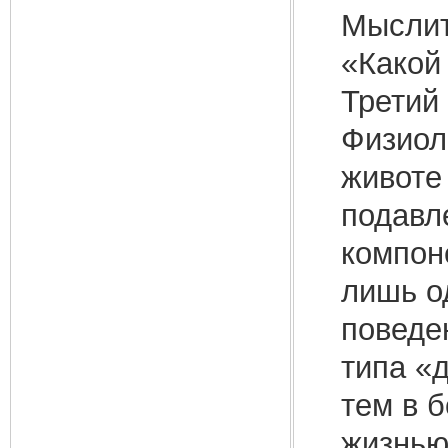
Мыслит
«Какой 
Третий
Физиол
животе
подавл
компоне
лишь о
поведе
типа «
тем в 
жизнью.