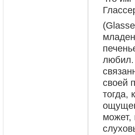
Глассе
(Glass
младен
печень
любил.
связан
своей п
тогда, 
ощущен
может, 
слухов