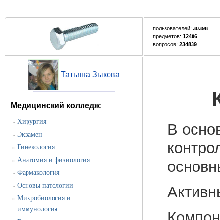
пользователей:
30398
предметов:
12406
вопросов:
234839
Татьяна Зыкова
Медицинский колледж
:
Хирургия
»
В осно
Экзамен
»
контро
Гинекология
»
Анатомия и физиология
»
основн
Фармакология
»
Основы патологии
»
Активн
Микробиология и
»
иммунология
Компон