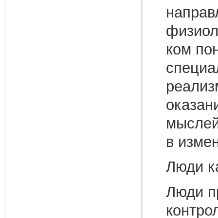
направ
физиол
ком по
специа
реализ
оказан
мыслей
в измен
Люди к
Люди п
контро