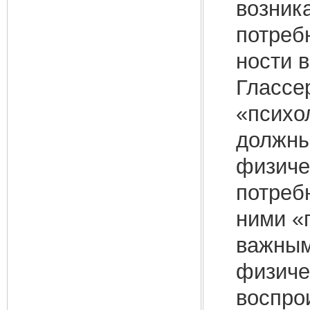
возник
потреб
ности 
Глассер
«психо
должны
физичес
потребн
ними «
важным
физиче
воспро