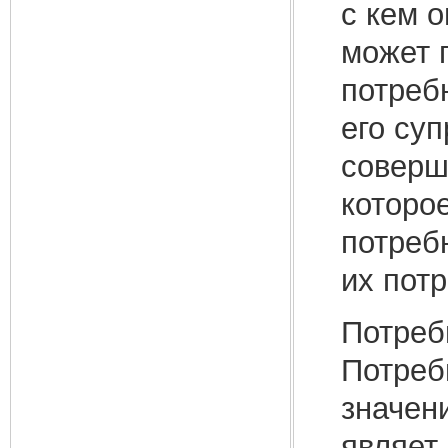
с кем о
может 
потреб
его суп
соверш
которо
потреб
их пот
Потреб
Потреб
значени
являет