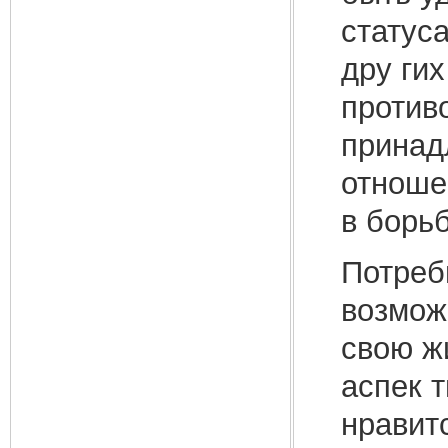
статус
дру ги
против
принад
отноше
в борьб
Потреб
возмож
свою ж
аспек 
нравит