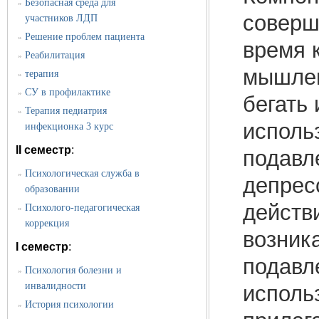
Безопасная среда для
»
соверш
участников ЛДП
Решение проблем пациента
»
время 
Реабилитация
»
мышлен
терапия
»
СУ в профилактике
»
бегать
Терапия педиатрия
»
исполь
инфекционка 3 курс
II семестр
:
подавл
Психологическая служба в
»
депрес
образовании
действи
Психолого-педагогическая
»
коррекция
возник
I семестр
:
подавл
Психология болезни и
»
инвалидности
исполь
История психологии
»