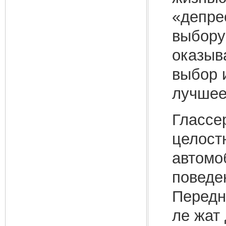
«депрес
выбору
оказыв
выбор 
лучшее
Глассе
целост
автомо
поведе
Передн
ле жат