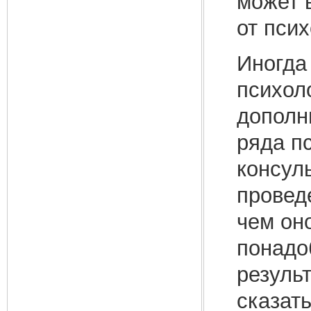
может 
от псих
Иногда
психол
дополн
ряда п
консул
проведе
чем оно
понадоб
резуль
сказать