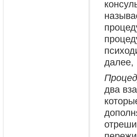
консул
называ
процед
процед
психод
далее, 
Процед
два вз
которы
дополн
отреши
пережи