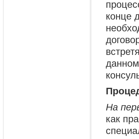
процес
конце д
необхо
договор
встрет
данном
консул
Процед
На пер
как пр
специа