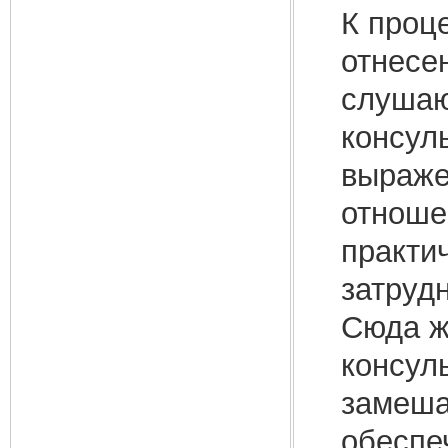
К проц
отнесе
слушаю
консуль
выраже
отноше
практи
затруд
Сюда ж
консул
замеша
обеспе