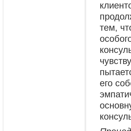
клиент
продол
тем, чт
особого
консуль
чувству
пытаетс
его соб
эмпати
основн
консул