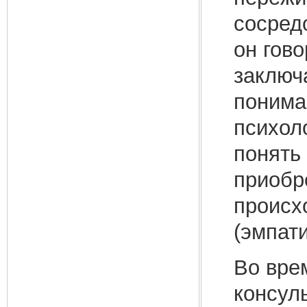
сосредо
он гов
заключ
понима
психол
понять 
приобр
происх
(эмпат
Во вре
консул