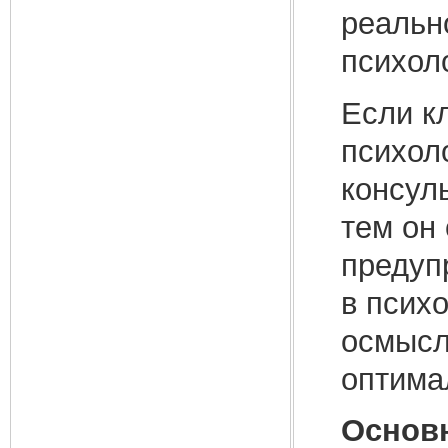
реальн
психол
Если к
психоло
консул
тем он 
предупр
в псих
осмысл
оптима
Основн