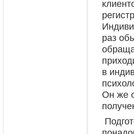
клиент
регист
Индиви
раз обы
обраща
приход
в инди
психол
Он же 
получе
Подгот
понадо