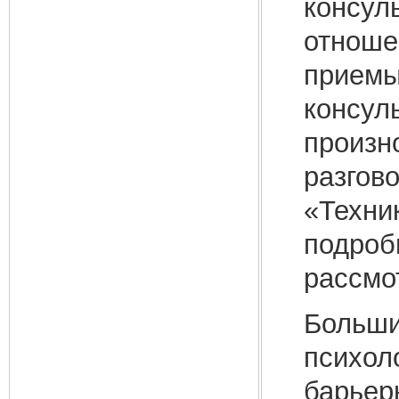
консул
отноше
приемы
консул
произн
разгов
«Техни
подроб
рассмо
Больши
психол
барьер