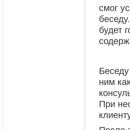
смог у
беседу.
будет 
содерж
Беседу
ним как
консуль
При не
клиенту