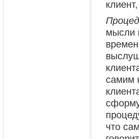
клиент,
Процед
мысли к
времен
выслуш
клиент
самим 
клиент
сформу
процеду
что сам
говорит