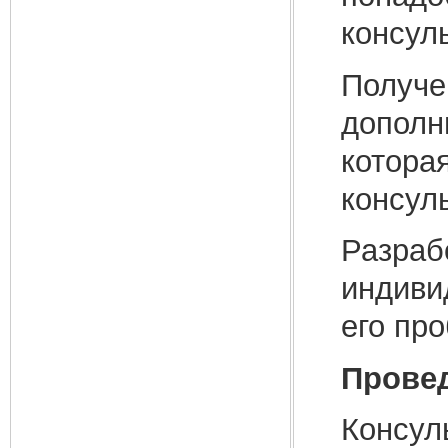
консул
Получе
дополн
котора
консул
Разраб
индиви
его пр
Провед
Консул