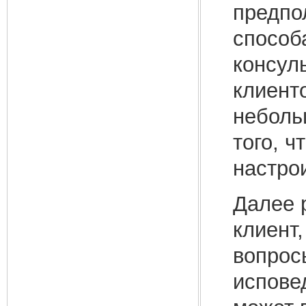
предпо
способ
консул
клиент
неболь
того, 
настро
Далее 
клиент
вопросы
исповед