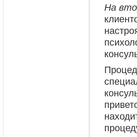
На вто
клиент
настро
психол
консул
Процед
специа
консул
приветс
находи
процед