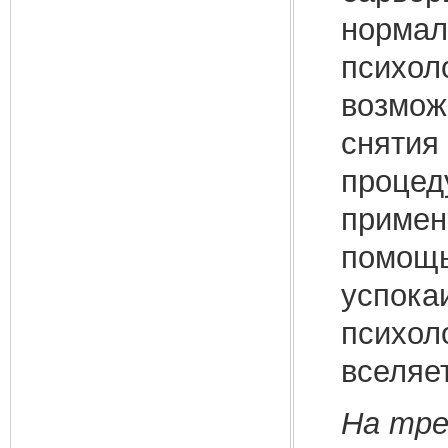
нормал
психол
возмож
снятия
процед
примен
помощь
успока
психол
вселяет
На тр