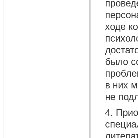
провед
персон
ходе к
психол
достат
было со
пробле
в них м
не под
4. При
специа
литера