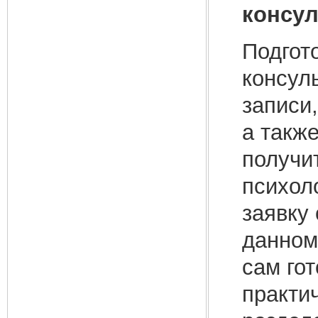
консу
Подгот
консул
записи
а такж
получит
психол
заявку
данном 
сам го
практи