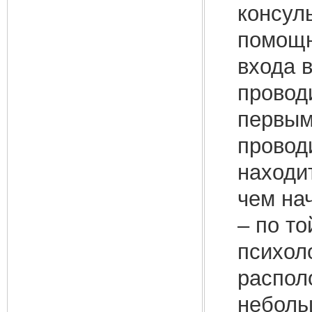
консуль
помощн
входа 
провод
первым
проводи
находи
чем на
– по то
психол
распол
неболь