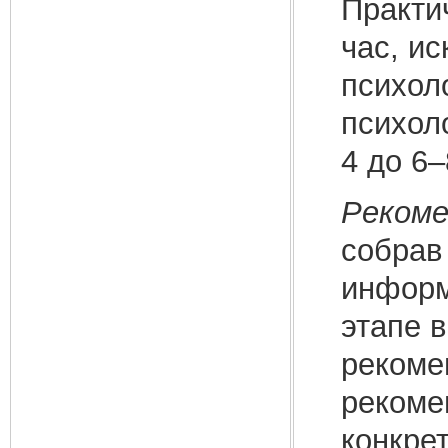
Практи
час, и
психол
психол
4 до 6–
Рекоме
собрав
информ
этапе 
рекоме
рекоме
конкре