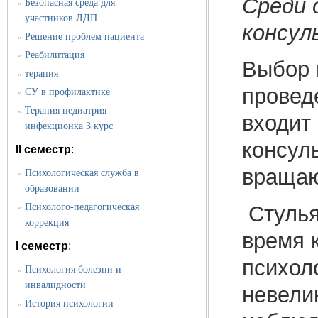
Среди 
Безопасная среда для
»
участников ЛДП
консул
Решение проблем пациента
»
Реабилитация
»
Выбор 
терапия
»
провед
СУ в профилактике
»
Терапия педиатрия
»
входит
инфекционка 3 курс
консул
II семестр
:
вращаю
Психологическая служба в
»
образовании
Стулья
Психолого-педагогическая
»
коррекция
время 
I семестр
:
психол
Психология болезни и
»
инвалидности
невели
История психологии
»