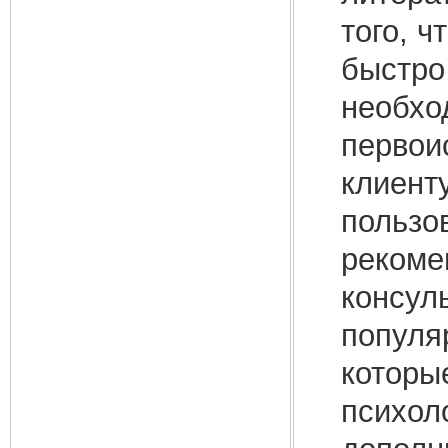
того, ч
быстро
необхо
первоис
клиент
пользо
рекоме
консул
популя
которы
психол