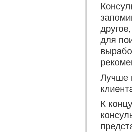
Консул
запоми
другое
для по
вырабо
рекоме
Лучше 
клиент
К концу
консул
предст