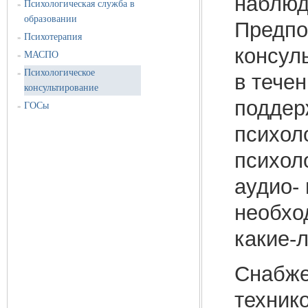
наблюд
Психологическая служба в
»
образовании
Предпо
Психотерапия
»
консул
МАСПО
»
Психологическое
»
в тече
консультирование
поддер
ГОСы
»
психол
психол
аудио- 
необхо
какие-
Снабже
техник