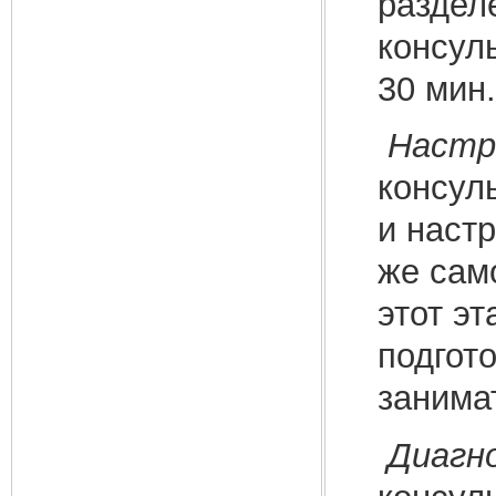
раздел
консуль
30 мин.
Настр
консуль
и наст
же сам
этот эт
подгот
занимат
Диагн