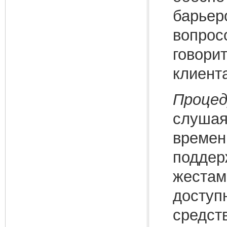
барьер
вопрос
говори
клиент
Процед
слушая
времени
поддер
жестам
доступ
средст