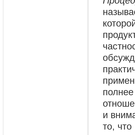
Процед
называ
которо
продук
частно
обсужд
практи
примен
полнее
отноше
и вним
то, что