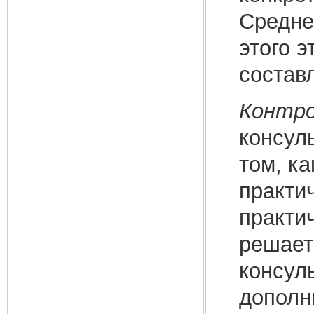
Средне
этого э
составл
Контро
консуль
том, ка
практи
практи
решаетс
консул
дополн