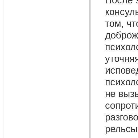
После 
консул
том, чт
доброж
психол
уточняя
испове
психол
не выз
сопрот
разгов
рельсы