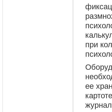
фиксац
размнож
психол
кальку
при ко
психол
Оборуд
необхо
ее хра
картот
журнал