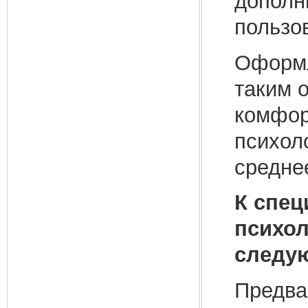
дополн
пользо
Оформл
таким 
комфор
психол
средне
К спе
психол
следу
Предва