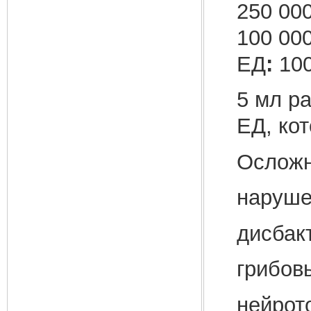
250 00
100 00
ЕД
:
100
5 мл ра
ЕД, ко
Осложн
наруше
дисбак
грибов
нейрот