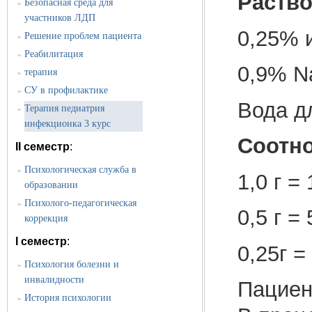
Раство
Безопасная среда для
»
участников ЛДП
0,25% 
Решение проблем пациента
»
Реабилитация
»
0,9% N
терапия
»
СУ в профилактике
»
Вода д
Терапия педиатрия
»
инфекционка 3 курс
Соотно
II семестр
:
Психологическая служба в
»
1,0 г =
образовании
Психолого-педагогическая
»
0,5 г =
коррекция
I семестр
:
0,25г =
Психология болезни и
»
инвалидности
Пациен
История психологии
»