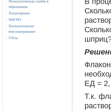
В проц
Психологическая служба в
»
образовании
Скольк
Психотерапия
»
раство
МАСПО
»
Психологическое
»
Скольк
консультирование
шприц
ГОСы
»
Решен
Флаконы
необхо
ЕД = 2,
Т.к. фл
раство