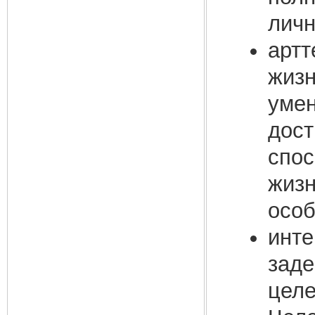
личн
артт
жизн
умен
дост
спос
жизн
особ
инте
заде
целе