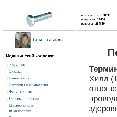
пользователей:
30398
предметов:
12406
вопросов:
234839
Татьяна Зыкова
П
Медицинский колледж
:
Хирургия
»
Термин
Экзамен
»
Хилл (
Гинекология
»
Анатомия и физиология
»
отноше
Фармакология
»
провод
Основы патологии
»
Микробиология и
»
здоров
иммунология