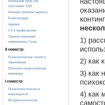
настоя
Безопасная среда для
»
участников ЛДП
оказан
Решение проблем пациента
»
контин
Реабилитация
»
терапия
»
нескол
СУ в профилактике
»
Терапия педиатрия
»
1) расс
инфекционка 3 курс
исполь
II семестр
:
Психологическая служба в
»
2) как 
образовании
Психолого-педагогическая
»
3) как
коррекция
психок
I семестр
:
Психология болезни и
»
4) как 
инвалидности
История психологии
»
самосто