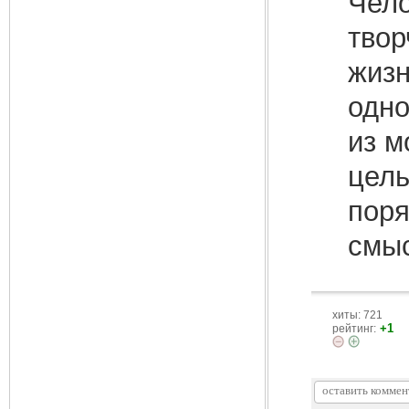
Чело
твор
жизн
одно
из м
цель
поря
смы
хиты: 721
+1
рейтинг: