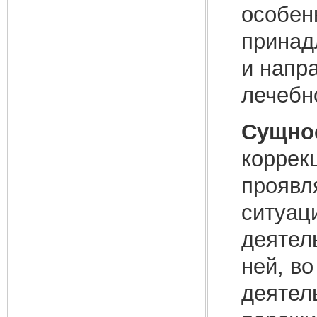
особен
принад
и напр
лечебн
Сущнос
коррек
проявл
ситуац
деятел
ней, в
деятел