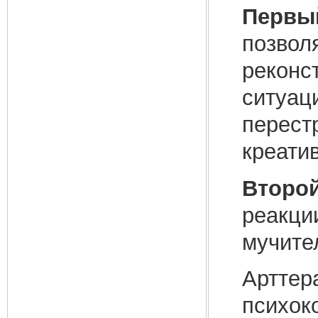
Первы
позвол
реконс
ситуац
перест
креати
Второ
реакци
мучите
Арттер
психок