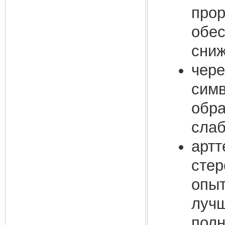
прор
обес
сниж
чере
симв
обра
слаб
артт
стер
опыт
лучш
полн