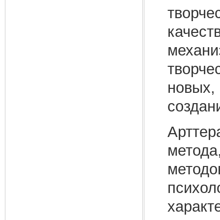
творче
качест
механи
творче
новых,
создан
Арттер
метода,
методо
психол
характ