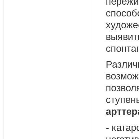
пережи
способ
художе
выявит
спонта
Различ
возмож
позвол
ступен
арттер
- ката