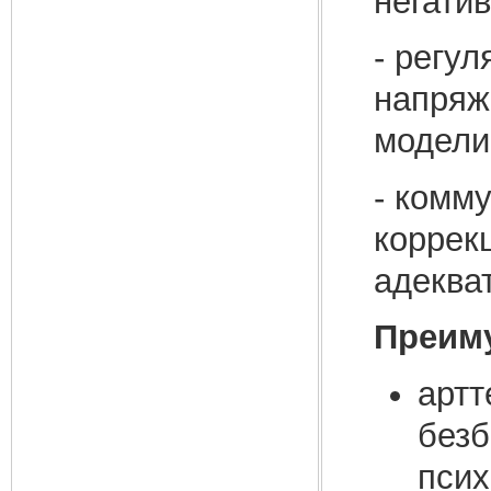
негати
- регул
напряж
модели
- комм
коррек
адеква
Преиму
артт
безб
псих