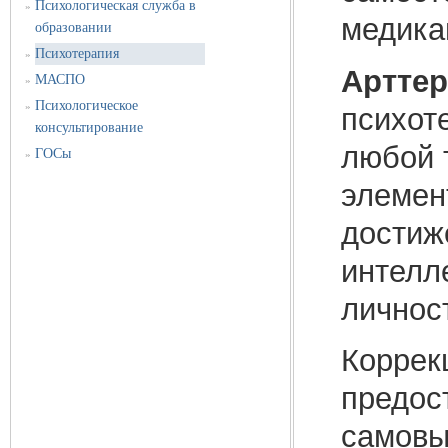
Психологическая служба в
»
медика
образовании
Психотерапия
»
Артте
МАСПО
»
Психологическое
»
психот
консультирование
любой 
ГОСы
»
элемен
достиж
интелл
личнос
Коррек
предос
самовы