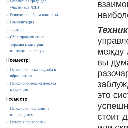
Безопасная среда для
взаимо
»
участников ЛДП
наиболе
Решение проблем пациента
»
Реабилитация
»
Техник
терапия
»
СУ в профилактике
»
управл
Терапия педиатрия
»
между 
инфекционка 3 курс
вы дума
II семестр
:
Психологическая служба в
»
разоча
образовании
заблуж
Психолого-педагогическая
»
коррекция
это си
I семестр
:
успешн
Психология болезни и
»
стоит 
инвалидности
История психологии
»
или скр