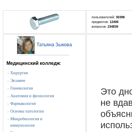
пользователей:
30398
предметов:
12406
вопросов:
234839
Татьяна Зыкова
Медицинский колледж
:
Хирургия
»
Экзамен
»
Гинекология
Это дн
»
Анатомия и физиология
»
не вда
Фармакология
»
объясни
Основы патологии
»
Микробиология и
»
исполь
иммунология