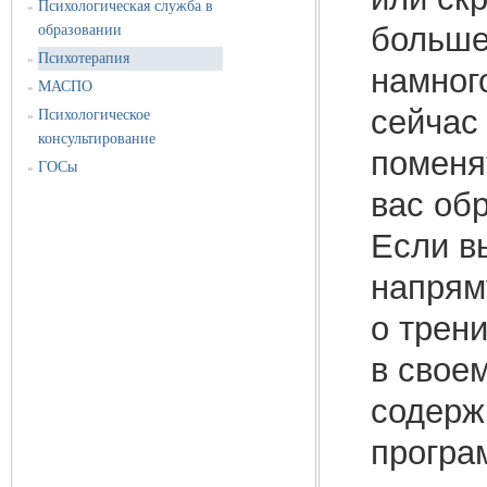
Психологическая служба в
»
больше
образовании
Психотерапия
»
намног
МАСПО
»
сейчас 
Психологическое
»
консультирование
поменят
ГОСы
»
вас об
Если в
напрям
о трени
в свое
содерж
програ