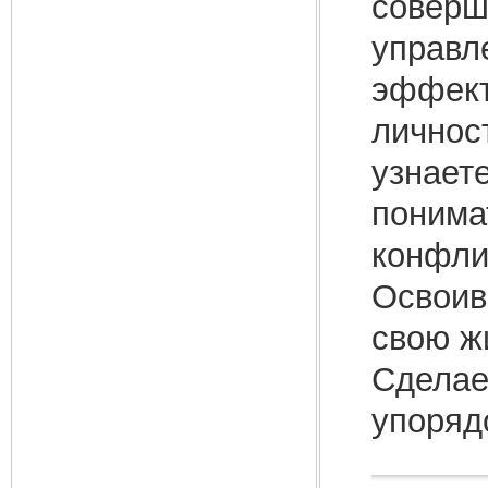
соверш
управл
эффект
личност
узнает
понима
конфли
Освои
свою ж
Сделае
упоряд