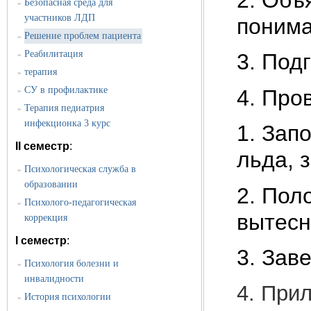
Безопасная среда для
»
участников ЛДП
понима
Решение проблем пациента
»
Реабилитация
3. Под
»
терапия
»
СУ в профилактике
4. Про
»
Терапия педиатрия
»
инфекционка 3 курс
1. Зап
II семестр
:
льда, 
Психологическая служба в
»
образовании
2. Пол
Психолого-педагогическая
»
вытесн
коррекция
I семестр
:
3. Зав
Психология болезни и
»
инвалидности
4. При
История психологии
»