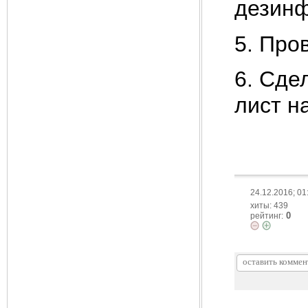
дезинф
5. Про
6. Сде
лист н
24.12.2016; 01
хиты: 439
0
рейтинг: