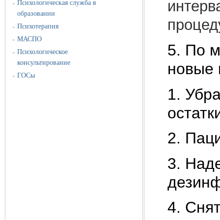
интерв
Психологическая служба в
»
образовании
процед
Психотерапия
»
МАСПО
»
5. По 
Психологическое
»
консультирование
новые 
ГОСы
»
1. Убр
остатк
2. Пац
3. Над
дезин
4. Сня