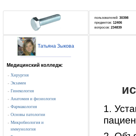
пользователей:
30398
предметов:
12406
вопросов:
234839
Татьяна Зыкова
Медицинский колледж
:
Хирургия
»
Экзамен
»
ис
Гинекология
»
Анатомия и физиология
»
1. Уст
Фармакология
»
Основы патологии
»
пациен
Микробиология и
»
иммунология
2. Объ