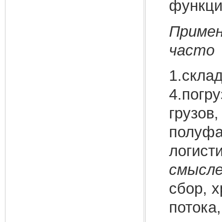
функци
Примен
часто 
1.скла
4.погру
грузов
полуфа
логист
смысл
сбор, 
потока