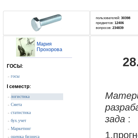
пользователей:
30398
предметов:
12406
вопросов:
234839
Мария
Прохорова
28
ГОСЫ
:
госы
»
I семестр
:
Матери
логистика
»
разраб
Смета
»
статистика
»
зада
:
бух.учет
»
Маркетинг
»
1.прог
оценка бизнеса
»