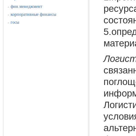
ресурса
фин.менеджмент
»
корпоративные финансы
»
состоян
госы
»
5.опре
матери
Логист
связан
погло
информ
Логист
услови
альтер