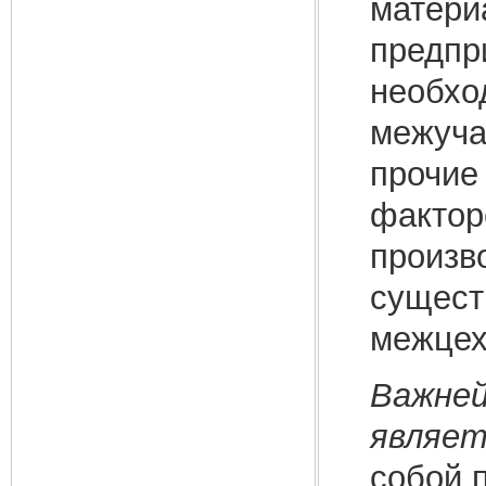
матери
предпр
необхо
межуча
прочие 
фактор
произв
сущест
межцех
Важней
являе
собой 