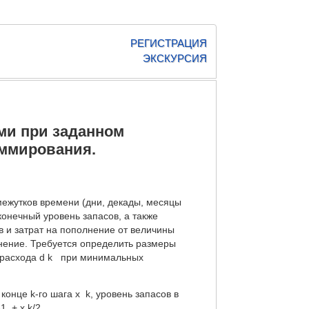
РЕГИСТРАЦИЯ
ЭКСКУРСИЯ
ми при заданном
аммирования.
ежутков времени (дни, декады, месяцы
 конечный уровень запасов, а также
 и затрат на пополнение от величины
нение. Требуется определить размеры
 расхода d k при минимальных
онце k-го шага x k, уровень запасов в
1 + x k/2