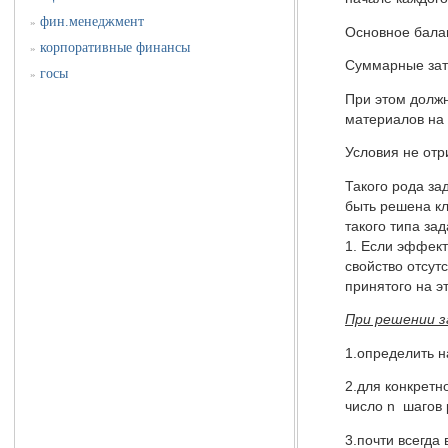
фин.менеджмент
»
Основное балан
корпоративные финансы
»
Суммарные зат
госы
»
При этом долж
материалов н
Условия не отри
Такого рода за
быть решена кл
такого типа за
1. Если эффект
свойство отсут
принятого на эт
При решении з
1.определить н
2.для конкретн
число n шагов 
3.почти всегда