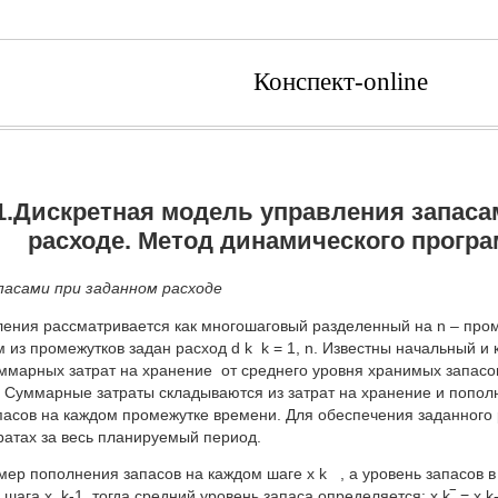
Конспект-online
1.Дискретная модель управления запаса
расходе. Метод динамического прогр
пасами при заданном расходе
ения рассматривается как многошаговый разделенный на n – пром
ом из промежутков задан расход d k k = 1, n. Известны начальный и
ммарных затрат на хранение от среднего уровня хранимых запасов
 Суммарные затраты складываются из затрат на хранение и попол
пасов на каждом промежутке времени. Для обеспечения заданного
атах за весь планируемый период.
ер пополнения запасов на каждом шаге x k , а уровень запасов в к
шага x k-1 тогда средний уровень запаса определяется: x k‾ = x k-