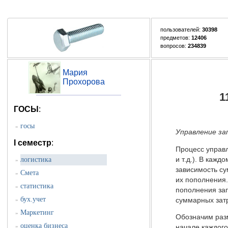
пользователей:
30398
предметов:
12406
вопросов:
234839
Мария
Прохорова
1
ГОСЫ
:
госы
»
Управление за
I семестр
:
Процесс управл
и т.д.). В кажд
логистика
»
зависимость су
Смета
»
их пополнения.
статистика
»
пополнения за
бух.учет
суммарных затр
»
Маркетинг
»
Обозначим разм
оценка бизнеса
»
начале каждого 