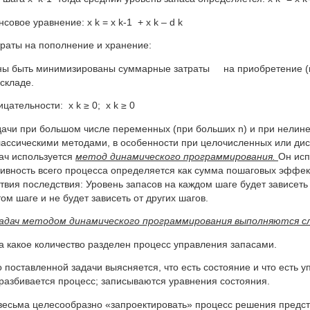
совое уравнение: x k = x k-1 + x k – d k
раты на пополнение и хранение:
ны быть минимизированы суммарные затраты на приобретение (по
а складе.
цательности: x k ≥ 0; x k ≥ 0
дачи при большом числе переменных (при больших n) и при нелине
ассическими методами, в особенности при целочисленных или дис
дач используется
метод динамического программирования.
Он исп
ивность всего процесса определяется как сумма пошаговых эффек
ствия последствия: Уровень запасов на каждом шаге будет зависеть
ом шаге и не будет зависеть от других шагов.
адач методом динамического программирования выполняются с
а какое количество разделен процесс управления запасами.
о поставленной задачи выясняется, что есть состояние и что есть 
разбивается процесс; записываются уравнения состояния.
 весьма целесообразно «запроектировать» процесс решения предста