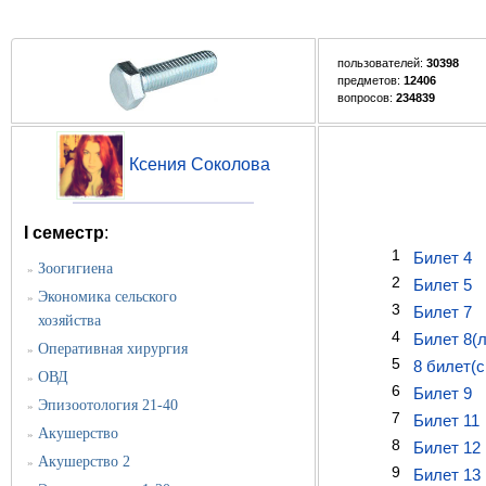
пользователей:
30398
предметов:
12406
вопросов:
234839
Ксения Соколова
I семестр
:
1
Билет 4
Зоогигиена
»
2
Билет 5
Экономика сельского
»
3
Билет 7
хозяйства
4
Билет 8(
Оперативная хирургия
»
5
8 билет(
ОВД
»
6
Билет 9
Эпизоотология 21-40
»
7
Билет 11
Акушерство
»
8
Билет 12
Акушерство 2
»
9
Билет 13