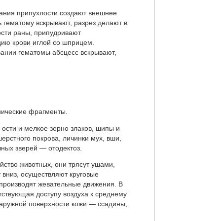
ания припухлости создают внешнее
 гематому вскрывают, разрез делают в
ости раны, припудривают
ию крови иглой со шприцем.
ании гематомы абсцесс вскрывают,
нические фрагменты.
ости и мелкое зерно злаков, шипы и
шерстного покрова, личинки мух, вши,
шных зверей — отодектоз.
йство животных, они трясут ушами,
 вниз, осуществляют круговые
 про­изводят жевательные движения. В
тствующая доступу воздуха к среднему
наружной поверх­ности кожи — ссадины,