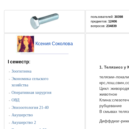
пользователей:
30398
предметов:
12406
вопросов:
234839
Ксения Соколова
I семестр
:
1. Телязиоз у 
Зоогигиена
»
телязии-локали
Экономика сельского
»
крс,лош,свин,со
хозяйства
Цикл :живородя
Оперативная хирургия
»
животное
Клина:слезоте
ОВД
»
рубцевание
Эпизоотология 21-40
»
В смывах теляз
Акушерство
»
Диффдиаг-рикк
Акушерство 2
»