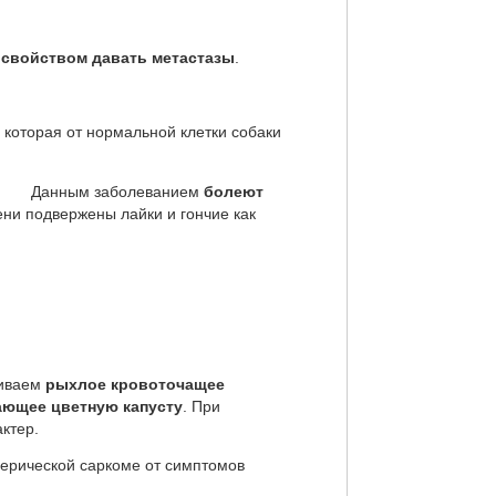
 свойством давать метастазы
.
, которая от нормальной клетки собаки
 Данным заболеванием
болеют
ени подвержены лайки и гончие как
живаем
рыхлое кровоточащее
ющее цветную капусту
. При
ктер.
ической саркоме от симптомов