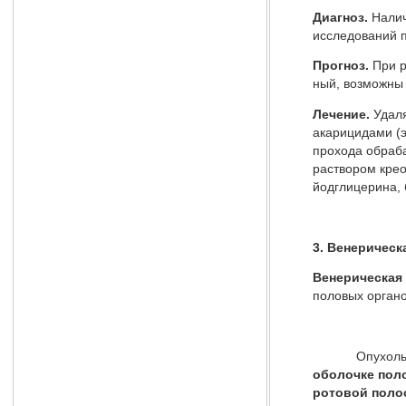
Диагноз.
Налич
иссле­дований 
Прогноз.
При р
ный, возможны 
Лечение.
Удал
акарицидами (э
прохода обра­б
раствором крео
йодглицерина, 
3. Венерическ
Венерическая 
половых органо
Опухоль по
оболочке пол
ротовой поло