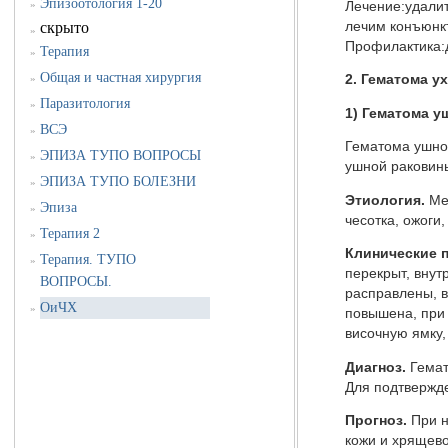
Эпизоотология 1-20
»
Лечение:удалит
лечим конъюнкт
скрыто
»
Профилактика:
Терапия
»
Общая и частная хирургия
»
2. Гематома у
Паразитология
»
1) Гематома у
ВСЭ
»
Гематома ушной
ЭПИЗА ТУПО ВОПРОСЫ
»
ушной раковины
ЭПИЗА ТУПО БОЛЕЗНИ
»
Этиология.
Ме
Эпиза
»
чесотка, ожоги
Терапия 2
»
Клинические 
Терапия. ТУПО
»
пере­крыт, вну
ВОПРОСЫ.
расправлены, в
ОиЧХ
»
повышена, при 
височную ямку,
Диагноз.
Гемат
Для подтвержд
Прогноз.
При н
кожи и хрящево