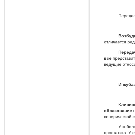
Передается о
Возбуд
отличается ре
Передач
все
представи
ведущие относ
Инкуба
Клинич
образование
н
венерической с
У кобелей не
простатита. У 