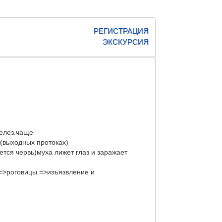
РЕГИСТРАЦИЯ
ЭКСКУРСИЯ
желез.чаще
i (выходных протоках)
тся червь)муха лижет глаз и заражает
=>роговицы =>изъязвление и