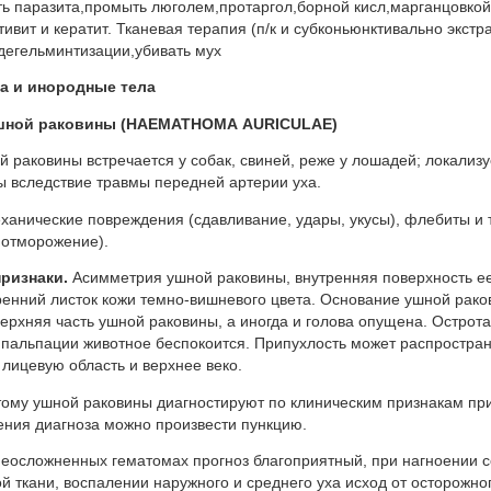
ь паразита,промыть люголем,протаргол,борной кисл,марганцовкой
ивит и кератит. Тканевая терапия (п/к и субконьюнктивально экстра
дегельминтизации,убивать мух
ха и инородные тела
шной раковины (
HAEMATHOMA
AURICULAE
)
 раковины встречается у собак, свиней, реже у лошадей; локализ
 вследствие травмы передней артерии уха.
ханические повреждения (сдавливание, удары, укусы), флебиты и
, отморожение).
признаки.
Асимметрия ушной раковины, внут­ренняя поверхность ее
тренний листок кожи темно-вишневого цвета. Основа­ние ушной рак
ерхняя часть ушной раковины, а иногда и голова опущена. Острот
пальпации животное беспокоится. Припухлость может распро­стран
 лице­вую область и верхнее веко.
ому ушной раковины диагностируют по клини­ческим признакам пр
ения диагноза можно произвести пункцию.
еосложненных гематомах прогноз благоприят­ный, при нагноении 
й ткани, воспалении наружного и среднего уха исход от осторожно