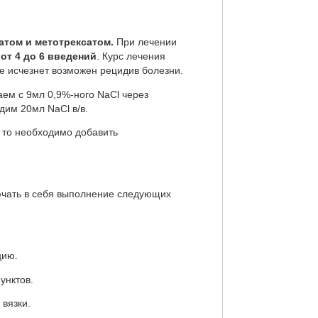
том и метотрексатом.
При лечении
от 4 до 6 введений
. Курс лечения
е исчезнет возможен рецидив болезни.
м с 9мл 0,9%-ного NaCl через
им 20мл NaCl в/в.
то необходимо добавить
ючать в себя выполнение следующих
цию.
унктов.
вязки.