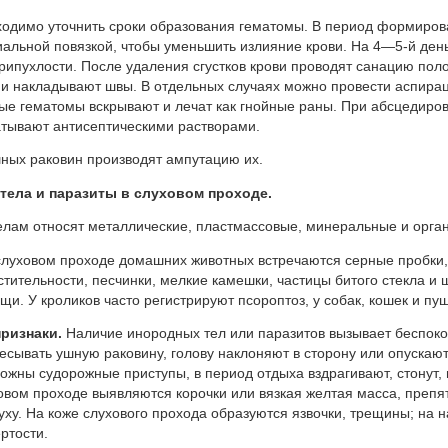
ходимо уточнить сроки образования гематомы. В период формиров
альной повязкой, чтобы уменьшить излияние крови. На 4—5-й день
рипухлости. После удаления сгустков крови проводят санацию пол
и накладывают швы. В отдельных случаях можно провести аспирац
е гематомы вскрывают и лечат как гнойные раны. При абсцедиров
атывают антисептическими растворами.
ных раковин производят ампутацию их.
тела и паразиты в слуховом проходе.
елам относят металлические, пластмассовые, минеральные и орга
слуховом проходе домашних животных встреча­ются серные пробки, 
стительности, песчинки, мелкие камешки, частицы би­того стекла и 
щи. У кроликов часто регистрируют псороптоз, у собак, кошек и пу
признаки.
Наличие инородных тел или паразитов вызывает беспоко
есывать ушную раковину, голову наклоняют в сторону или опускают
ожны су­дорожные приступы, в период отдыха вздрагивают, стонут,
вом проходе выявляются корочки или вязкая желтая масса, препя
уху. На коже слухово­го прохода образуются язвочки, трещины; на 
ртости.