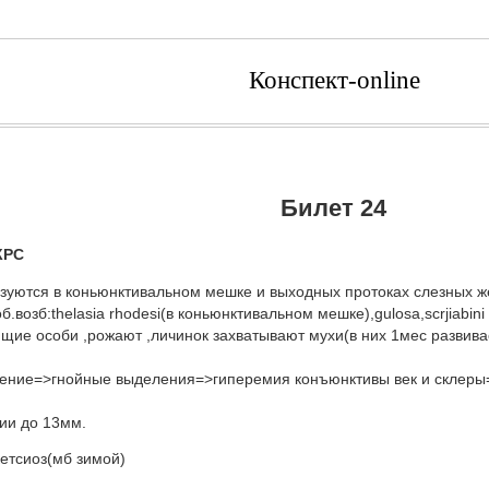
Конспект-online
Билет 24
КРС
зуются в коньюнктивальном мешке и выходных протоках слезных 
б.возб:thelasia rhodesi(в коньюнктивальном мешке),gulosa,scrjiabin
щие особи ,рожают ,личинок захватывают мухи(в них 1мес развивае
чение=>гнойные выделения=>гиперемия конъюнктивы век и склеры
ии до 13мм.
етсиоз(мб зимой)