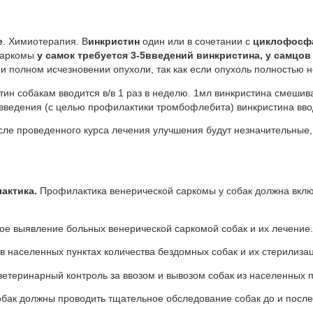
е
. Химиотерапия. В
инкристин
один или в сочетании с
циклофосфа
саркомы
у самок требуется 3-5введений винкристина, у самцов 
 полном исчезновении опухоли, так как если опухоль полностью н
бакам вводится в/в 1 раз в неделю. 1мл винкристина смешивае
введения (с целью профилактики тромбофлебита) винкристина ввод
оведенного курса лечения улучшения будут незначительные, 
.
тика.
Профилактика венерической саркомы у собак должна вкл
е выявление больных венерической саркомой собак и их лечение.
в населенных пунктах количества бездомных собак и их стерилиза
етеринарный контроль за ввозом и вывозом собак из населенных п
бак должны проводить тщательное обследование собак до и после 