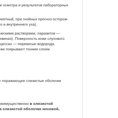
и осмотра и результатов лабораторных
риятный, при гнойных прогноз осторож­
 и внутреннего уха).
ическими растворами, паразитов —
евинаэ). Поверхность кожи слухового
оцессах — перекисью водорода,
ожи покры­вают тонким слоем
е поражающее слизистые оболочки
преимущественно
в слизистой
а слизистой оболочке носовой,