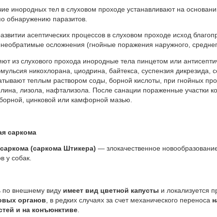
ие инородных тел в слуховом проходе устанав­ливают на основани
по обнаружению паразитов.
азвитии асептических процессов в слуховом проходе исход благоп
необратимые осложнения (гнойные поражения наружного, среднего
яют из слухового прохода инородные тела пин­цетом или антисепт
мульсия никохлорана, циодрина, байтекса, суспензия дикрезида, с
атывают теплым раствором соды, борной кислоты, при гнойных пр
лина, лизола, нафтализола. После санации пораженные участки к
борной, цинковой или кам­форной мазью.
ая саркома
саркома (саркома Штикера)
— злокачественное новообразовани
в у собак.
 внешнему виду
имеет вид цветной капусты
и локализуется 
овых органов
, в редких случаях за счет механического переноса
н
стей и на конъюнктиве
.