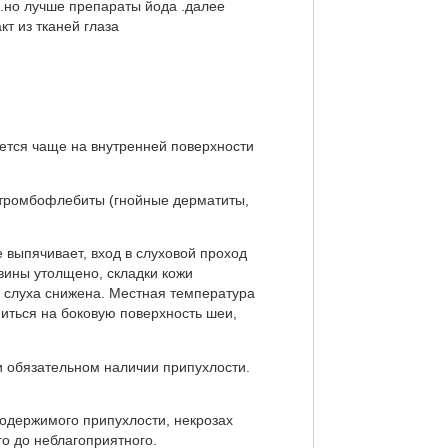
.но лучше препараты йода .далее
кт из тканей глаза
уется чаще на внутренней поверхности
 тромбофлебиты (гнойные дерматиты,
 выпячивает, вход в слуховой проход
овины утолщено, складки кожи
а слуха снижена. Местная температура
иться на боковую поверхность шеи,
и обязательном наличии припухлости.
содержимого припухлости, некрозах
го до неблагоприятного.