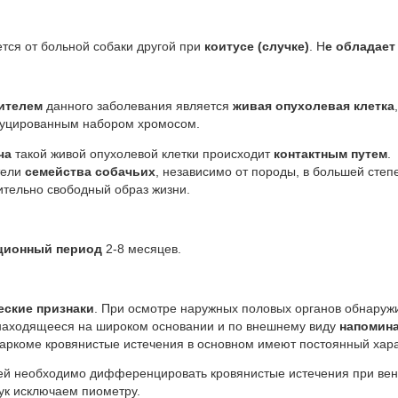
т больной собаки другой при
коитусе (случке)
. Н
е обладает
ителем
данного заболевания является
живая опухолевая клетка
дуцированным набором хромосом.
а
такой живой опухолевой клетки происходит
контактным путем
.
тели
семейства собачьих
, независимо от породы, в большей степ
ительно свободный образ жизни.
ционный период
2-8 месяцев.
еские признаки
. При осмотре наружных половых органов обнару
аходящееся на широком основании и по внешнему виду
напомина
аркоме кровянистые истечения в основном имеют постоянный хара
обходимо дифференцировать кровянистые истечения при венер
сук исключаем пиометру.