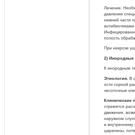
Лечение. Необ
давление специ
нижней части п
антибиотиками 
Инфицированны
полость обраб
При некрозе уш
2) Инородные 
К инородным т
Этиология.
В 
ости сорной ра
чесоточные кле
Клинические 
стремятся расч
движения, возм
наружном слухо
и внутреннему 
царапины, поте