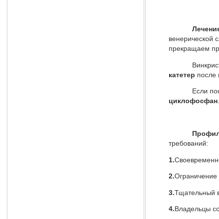
Лечени
венерической 
прекращаем при
Винкристин со
катетер
после 
Если после пр
циклофосфан
Профилак
требований:
1.
Своевременно
2.
Ограничение 
3.
Тщательный в
4.
Владельцы со