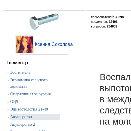
пользователей:
30398
предметов:
12406
вопросов:
234839
Ксения Соколова
I семестр
:
Зоогигиена
»
Воспал
Экономика сельского
»
выпото
хозяйства
Оперативная хирургия
»
в межд
ОВД
»
следст
Эпизоотология 21-40
»
Акушерство
»
на мол
Акушерство 2
»