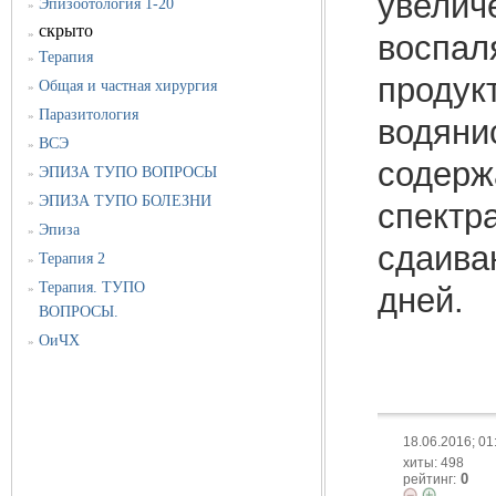
увеличе
Эпизоотология 1-20
»
скрыто
»
воспал
Терапия
»
продук
Общая и частная хирургия
»
Паразитология
»
водяни
ВСЭ
»
содерж
ЭПИЗА ТУПО ВОПРОСЫ
»
ЭПИЗА ТУПО БОЛЕЗНИ
»
спектр
Эпиза
»
сдаива
Терапия 2
»
Терапия. ТУПО
»
дней.
ВОПРОСЫ.
ОиЧХ
»
18.06.2016; 01
хиты: 498
0
рейтинг: