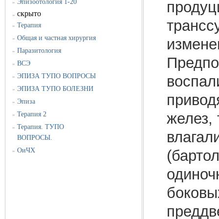
Эпизоотология 1-20
продуц
»
скрыто
»
трансс
Терапия
»
Общая и частная хирургия
»
измене
Паразитология
»
Предпо
ВСЭ
»
ЭПИЗА ТУПО ВОПРОСЫ
воспал
»
ЭПИЗА ТУПО БОЛЕЗНИ
»
привод
Эпиза
»
желез,
Терапия 2
»
Терапия. ТУПО
»
влагал
ВОПРОСЫ.
ОиЧХ
(барто
»
одиноч
боковы
преддв