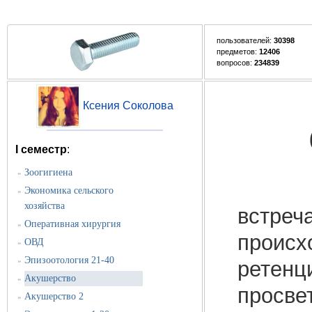
пользователей:
30398
предметов:
12406
вопросов:
234839
Ксения Соколова
I семестр
:
Зоогигиена
»
Экономика сельского
»
хозяйства
встреч
Оперативная хирургия
»
происх
ОВД
»
Эпизоотология 21-40
»
ретенц
Акушерство
»
просве
Акушерство 2
»