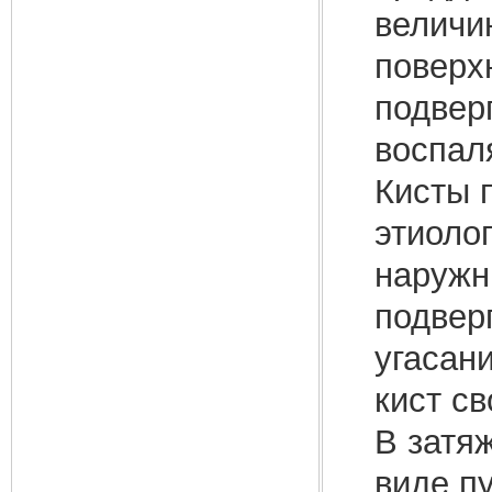
величин
поверхн
подвер
воспал
Кисты 
этиоло
наружн
подвер
угасан
кист с
В затя
виде п