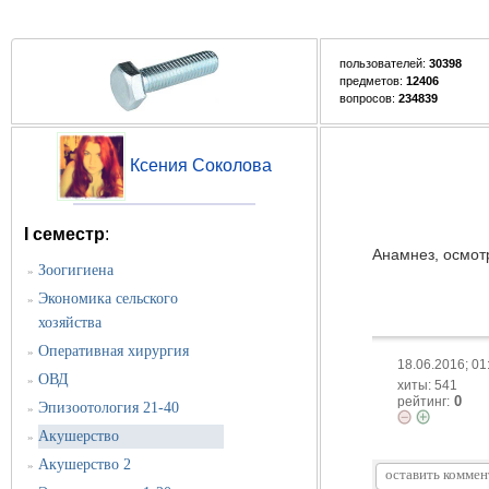
пользователей:
30398
предметов:
12406
вопросов:
234839
Ксения Соколова
I семестр
:
Анамнез, осмотр
Зоогигиена
»
Экономика сельского
»
хозяйства
Оперативная хирургия
»
18.06.2016; 01
ОВД
»
хиты: 541
0
рейтинг:
Эпизоотология 21-40
»
Акушерство
»
Акушерство 2
»