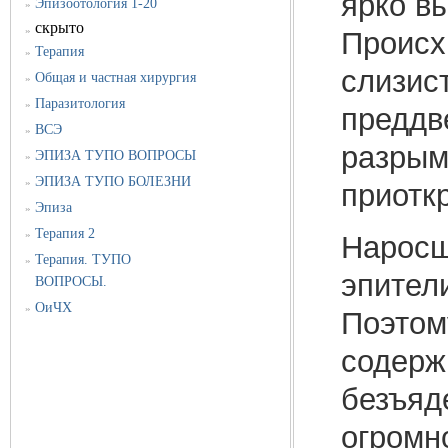
ярко в
Эпизоотология 1-20
»
скрыто
»
Происх
Терапия
»
слизис
Общая и частная хирургия
»
Паразитология
»
преддве
ВСЭ
»
разрым 
ЭПИЗА ТУПО ВОПРОСЫ
»
ЭПИЗА ТУПО БОЛЕЗНИ
»
приотк
Эпиза
»
Терапия 2
»
Наросш
Терапия. ТУПО
»
эпител
ВОПРОСЫ.
ОиЧХ
»
Поэтому
содерж
безъяд
огромн