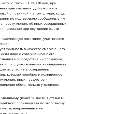
части 2 статьи 61 УК РФ или, при
ванию преступления. Добровольное
кой с повинной и в том случае, когда
едании не подтвердило сообщенные им
го преступления, об иных совершенных
ии наказания при осуждении за эти
, смягчающее наказание, учитывается
инной.
ует учитывать в качестве смягчающего
, если лицо о совершенном с его
дознания или следствия информацию,
зало лиц, участвовавших в совершении
щие их участие в совершении
, лиц, которые приобрели похищенное
тупления, иных предметов и
новления обстоятельств уголовного
терпевшему
(пункт "к" части 1 статьи 61
судебного производства по уголовному
е меры, направленные на
ов потерпевшего.