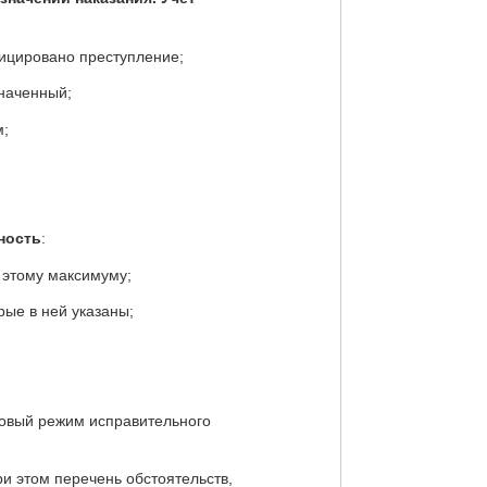
фицировано преступление;
значенный;
м;
ность
:
 этому максимуму;
рые в ней указаны;
ровый режим исправительного
и этом перечень обстоятельств,