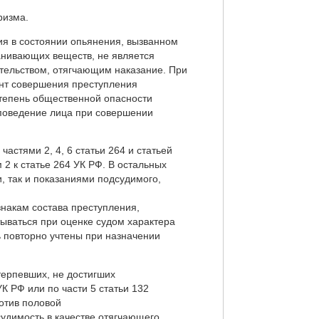
ризма.
ия в состоянии опьянения, вызванном
анивающих веществ, не является
тельством, отягчающим наказание. При
ент совершения преступления
степень общественной опасности
 поведение лица при совершении
астями 2, 4, 6 статьи 264 и статьей
 2 к статье 264 УК РФ. В остальных
, так и показаниями подсудимого,
знакам состава преступления,
ываться при оценке судом характера
ь повторно учтены при назначении
терпевших, не достигших
К РФ или по части 5 статьи 132
отив половой
судимость в качестве отягчающего