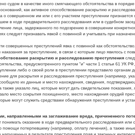
ено судом в качестве иного смягчающего обстоятельства в порядке 
 оснований, как активное способствование раскрытию и расследо
 о совершенном им или с его участием преступлении признается яв
йшем в ходе предварительного расследования или в судебном зас
ление лица, задержанного по подозрению в совершении конкретно
ях следует признавать явкой с повинной и учитывать при назначен
ти совершенных преступлений явка с повинной как обстоятельство
 наказания за преступление, в связи с которым лицо явилось с пов
собствование раскрытию и расследованию преступления
след
оятельства, предусмотренного пунктом "и" части 1 статьи 61 УК РФ
уплении либо о своей роли в преступлении представило органам 
ние для раскрытия и расследования преступления (например, ука
 сообщило их данные и место нахождения, сведения, подтверждаю
а также указало лиц, которые могут дать свидетельские показания
зало место сокрытия похищенного, место нахождения орудий прес
торые могут служить средствами обнаружения преступления и уста
ми, направленными на заглаживание вреда, причиненного по
т понимать оказание в ходе предварительного расследования или 
о помощи потерпевшему (например, оплату лечения), а также ины
 нарушенных в результате преступления прав и законных интерес