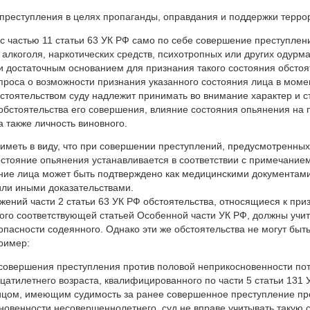
преступления в целях пропаганды, оправдания и поддержки терро
 с частью 11 статьи 63 УК РФ само по себе совершение преступлен
алкоголя, наркотических средств, психотропных или других одурм
 достаточным основанием для признания такого состояния обстоя
проса о возможности признания указанного состояния лица в мом
тоятельством суду надлежит принимать во внимание характер и 
обстоятельства его совершения, влияние состояния опьянения на
а также личность виновного.
иметь в виду, что при совершении преступлений, предусмотренных ч
остояние опьянения устанавливается в соответствии с примечанием
ние лица может быть подтверждено как медицинскими документами
или иными доказательствами.
жений части 2 статьи 63 УК РФ обстоятельства, относящиеся к при
го соответствующей статьей Особенной части УК РФ, должны учит
пасности содеянного. Однако эти же обстоятельства не могут быт
ример:
 совершения преступления против половой неприкосновенности по
цатилетнего возраста, квалифицированного по части 5 статьи 131 У
ицом, имеющим судимость за ранее совершенное преступление пр
новенности несовершеннолетнего, суд не вправе учитывать такую 