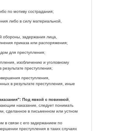
ибо по мотиву сострадания;
ения либо в силу материальной,
й обороны, задержания лица,
лнения приказа или распоряжения;
одом для преступления;
упления, изобличению и уголовному
в результате преступления;
овершения преступления,
ных в результате преступления, иные
аказания": Под явкой с повинной
,
ягчающим наказание, следует понимать
ии, сделанное в письменном или устном
м в связи с его задержанием по
вершении преступления в таких случаях