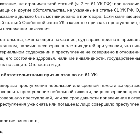
азание, не ограничен этой статьей (ч. 2 ст. 61 УК РФ): при назнач
ающих и другие обстоятельства, не указанные в статье 61 УК РФ. О
казание должно быть мотивировано в приговоре. Если смягчающе
й статьей Особенной части УК в качестве признака преступления,
и назначении наказания.
тоятельства, смягчающего наказание, суд вправе признать признани
деянном, наличие несовершеннолетних детей при условии, что вин
териальном содержании и преступление не совершено в отношении
ц, его состояние здоровья, наличие инвалидности, государственны
ях по защите Отечества и др.
бстоятельствами признаются по ст. 61 УК:
впервые преступления небольшой или средней тяжести вследствие 
овершить преступление небольшой тяжести; лицо совершило престу
совершало преступлений, или же срок давности привлечения к отве
еступления уже снята или погашена; лицо совершило преступлени
олетие виновного;
ь;