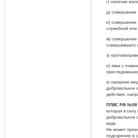
г) наличие мал
д) совершение 
е) совершение 
служебной или 
ж) совершение
совершившего п
з) противоправ
и) явка с пови
преследованию 
к) оказание м
добровольное 
действия, напр
ППВС РФ №58 о
которая в силу
добровольное 
виде.
Не может призн
подозрению в с