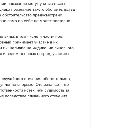
ении наказания могут учитываться в
днако признание такого обстоятельства
е обстоятельство предусмотрено
 оно само по себе не может повторно
е вины, в том числе и частичное,
овный принимает участие в их
 их, наличие на иждивении виновного
х и ведомственных наград, участие в
случайного стечения обстоятельств;
пление впервые. Это означает, что
тственности истек, или судимость за
е вследствие случайного стечения