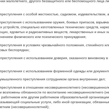
нии малолетнего, другого беззащитного или беспомощного лица л
преступления с особой жестокостью, садизмом, издевательством, 
преступления с использованием оружия, боевых припасов, взрывча
 устройств, специально изготовленных технических средств, нарко
щих, ядовитых и радиоактивных веществ, лекарственных и иных 
енением физического или психического принуждения;
преступления в условиях чрезвычайного положения, стихийного ил
овых беспорядках;
преступления с использованием доверия, оказанного виновному в 
 преступления с использованием форменной одежды или документо
умышленного преступления сотрудником органа внутренних дел;
 преступления в отношении несовершеннолетнего (несовершеннол
ом возложены обязанности по воспитанию несовершеннолетнего (н
 работником или другим работником образовательной организации
казывающей социальные услуги, либо иной организации, обязанны
етним (несовершеннолетней);