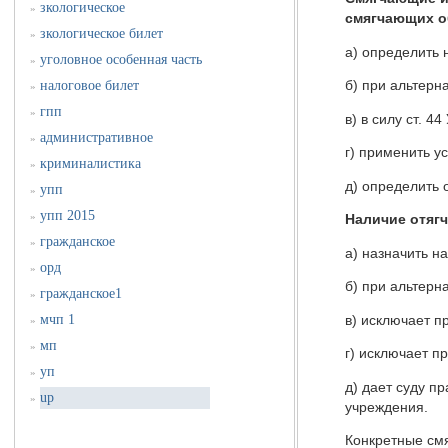
зкологическое
»
смягчающих о
зкологическое билет
»
а) определить 
уголовное особенная часть
»
налоговое билет
б) при альтерн
»
гпп
»
в) в силу ст. 
административное
»
г) применить у
криминалистика
»
д) определить 
упп
»
упп 2015
»
Наличие отяг
гражданское
»
а) назначить н
орд
»
б) при альтерн
гражданское1
»
мчп 1
в) исключает п
»
мп
»
г) исключает п
уп
»
д) дает суду п
up
»
учреждения.
Конкретные смя