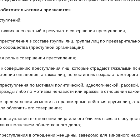
обстоятельствами признаются:
ступлений;
 тяжких последствий в результате совершения преступления;
преступления в составе группы лиц, группы лиц по предварительно
о сообщества (преступной организации);
ная роль в совершении преступления;
е к совершению преступления лиц, которые страдают тяжелыми пс
стоянии опьянения, а также лиц, не достигших возраста, с которого
преступления по мотивам политической, идеологической, расовой
вражды либо по мотивам ненависти или вражды в отношении какой
е преступления из мести за правомерные действия других лиц, а т
ли облегчить его совершение;
преступления в отношении лица или его близких в связи с осуще
или выполнением общественного долга;
преступления в отношении женщины, заведомо для виновного нах