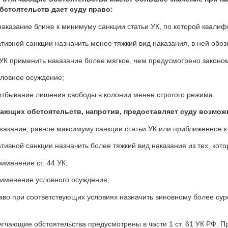
бстоятельств дает суду право:
наказание ближе к минимуму санкции статьи УК, по которой квали
ативной санкции назначить менее тяжкий вид наказания, в ней обо
44 УК применить наказание более мягкое, чем предусмотрено законо
словное осуждение;
отбывание лишения свободы в колонии менее строгого режима.
чающих обстоятельств, напротив, предоставляет суду возмож
аказание, равное максимуму санкции статьи УК или приближенное к
ативной санкции назначить более тяжкий вид наказания из тех, кото
рименение ст. 44 УК;
рименение условного осуждения;
раво при соответствующих условиях назначить виновному более су
гчающие обстоятельства предусмотрены в части 1 ст. 61 УК РФ. Пр