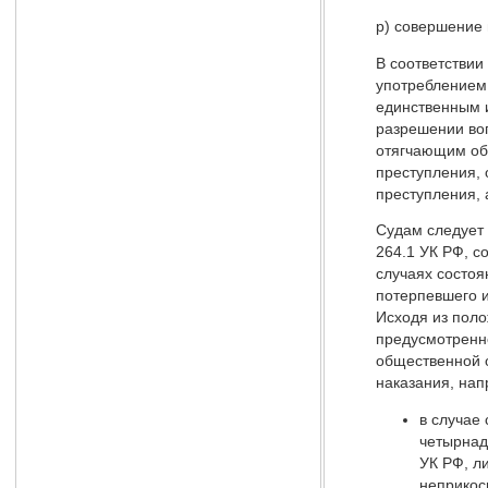
р) совершение 
В соответствии
употреблением 
единственным и
разрешении во
отягчающим обс
преступления, 
преступления, 
Судам следует 
264.1 УК РФ, с
случаях состоя
потерпевшего 
Исходя из поло
предусмотренно
общественной о
наказания, нап
в случае
четырнад
УК РФ, л
неприкос