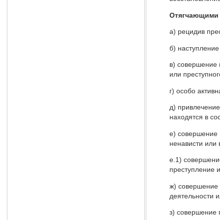
Отягчающими 
а) рецидив пре
б) наступление
в) совершение 
или преступног
г) особо актив
д) привлечени
находятся в со
е) совершение 
ненависти или 
е.1) совершени
преступление и
ж) совершение 
деятельности 
з) совершение 