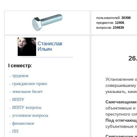
пользователей:
30398
предметов:
12406
вопросов:
234839
Станислав
Ильин
26
I семестр
:
трудовое
»
Установление о
гражданское право
»
совершившему п
земельное билет
указывать, как
»
ИППУ
»
Смягчающими 
ИППУ вопросы
объективные и 
»
преступного со
уголовное вопросы
»
Под отягчающ
финансовое
»
субъективные п
ПП
»
Смягчающие и