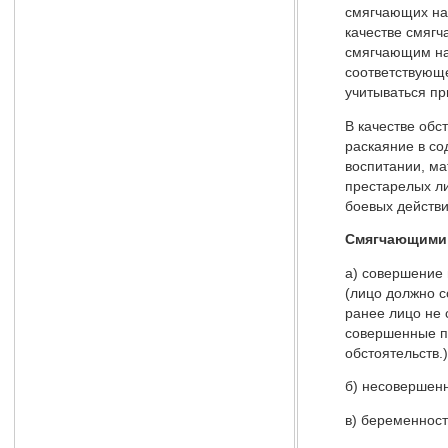
смягчающих нак
качестве смягч
смягчающим на
соответствующе
учитываться пр
В качестве обс
раскаяние в со
воспитании, ма
престарелых ли
боевых действи
Смягчающими о
а) совершение 
(лицо должно с
ранее лицо не 
совершенные пр
обстоятельств.)
б) несовершенн
в) беременност