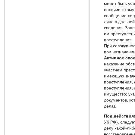
может быть учт
наличии к тому
сообщение лица
лицо в дальне
сведения. Заяв
им преступлени
преступления.
При совокупнос
при назначении
Активное спо
наказание обст
участием прест
имеющую значе
преступления,
преступления, 
имущество; ука
документов, ко
дела).
Под действия
УК РФ), следуе
делу какой-либ
восстановление