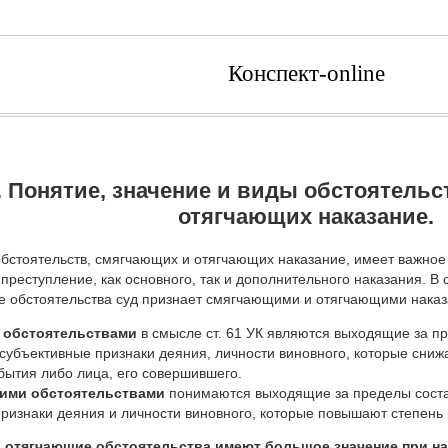
Конспект-online
. Понятие, значение и виды обстоятель
отягчающих наказание.
бстоятельств, смягчающих и отягчающих наказание, имеет важное 
реступление, как основного, так и дополнительного наказания. В с
ие обстоятельства суд признает смягчающими и отягчающими наказ
обстоятельствами
в смысле ст. 61 УК являют­ся выходящие за п
субъективные признаки деяния, личности виновного, которые сни
бытия либо лица, его совершившего.
ими обстоятельст­вами
понимаются выходящие за пределы соста
ризнаки деяния и личности винов­ного, которые повышают степень
 отягчающие обстоятельства имеют большое значение при наз