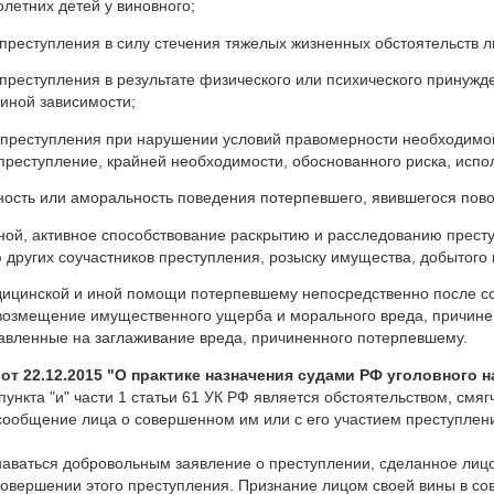
олетних детей у виновного;
преступления в силу стечения тяжелых жизненных обстоятельств л
преступления в результате физического или психического принужд
иной зависимости;
 преступления при нарушении условий правомерности необходимо
реступление, крайней необходимости, обоснованного риска, испо
ность или аморальность поведения потерпевшего, явившегося пов
нной, активное способствование раскрытию и расследованию прест
других соучастников преступления, розыску имущества, добытого 
едицинской и иной помощи потерпевшему непосредственно после с
возмещение имущественного ущерба и морального вреда, причинен
авленные на заглаживание вреда, причиненного потерпевшему.
т 22.12.2015 "О практике назначения судами РФ уголовного н
 пункта "и" части 1 статьи 61 УК РФ является обстоятельством, см
сообщение лица о совершенном им или с его участием преступлен
аваться добровольным заявление о преступлении, сделанное лицо
овершении этого преступления. Признание лицом своей вины в со