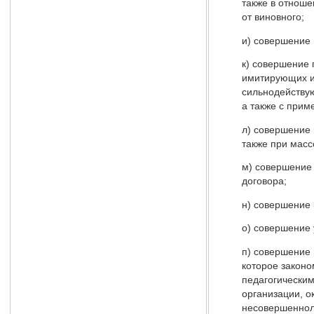
также в отноше
от виновного;
и) совершение 
к) совершение 
имитирующих их
сильнодействую
а также с прим
л) совершение 
также при масс
м) совершение 
договора;
н) совершение
о) совершение 
п) совершение
которое закон
педагогическим
организации, о
несовершеннол