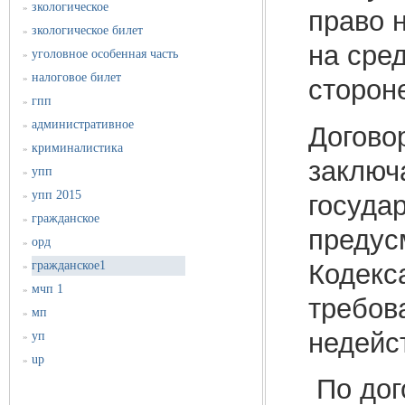
зкологическое
»
право 
зкологическое билет
»
на сре
уголовное особенная часть
»
налоговое билет
»
сторон
гпп
»
административное
»
Догово
криминалистика
»
заключ
упп
»
упп 2015
госуда
»
гражданское
»
предус
орд
»
Кодекс
гражданское1
»
мчп 1
»
требов
мп
»
недейс
уп
»
up
»
По дог