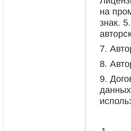
Лиценз
на про
знак. 5
авторс
7. Авт
8. Авто
9. Дог
данных
исполь