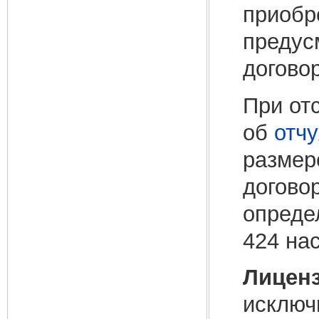
приобр
предус
догово
При от
об
отч
размер
догово
опреде
424 на
Лиценз
исключ