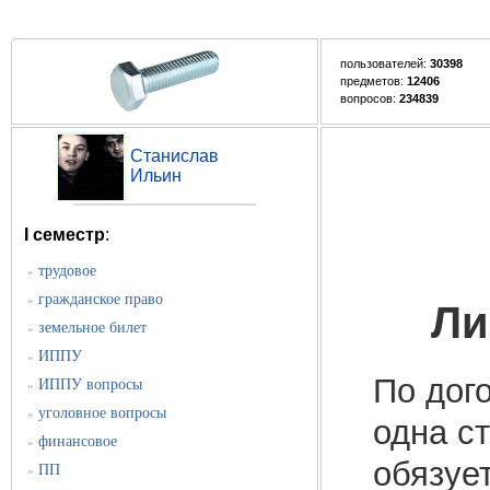
пользователей:
30398
предметов:
12406
вопросов:
234839
Станислав
Ильин
I семестр
:
трудовое
»
гражданское право
»
Ли
земельное билет
»
ИППУ
»
По дог
ИППУ вопросы
»
уголовное вопросы
»
одна с
финансовое
»
обязуе
ПП
»