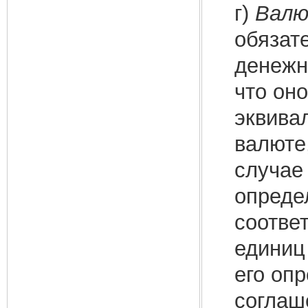
г)
Валю
обязат
денежн
что он
эквива
валюте
случае
опреде
соотве
единиц
его оп
соглаш