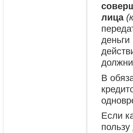
соверш
лица
(
переда
деньги 
действи
должни
В обяза
кредит
одновр
Если к
пользу