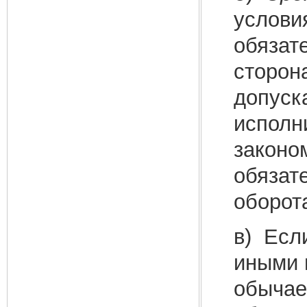
услови
обязат
сторон
допуск
исполн
законо
обязат
оборот
в) Есл
иными 
обычае