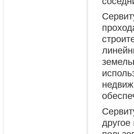
соседн
Сервит
проход
строите
линейн
земель
исполь
недвиж
обеспе
Сервит
другое