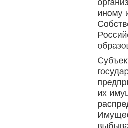
органи
иному 
Собств
Россий
образо
Субъек
госуда
предпр
их иму
распре
Имущес
выбыва