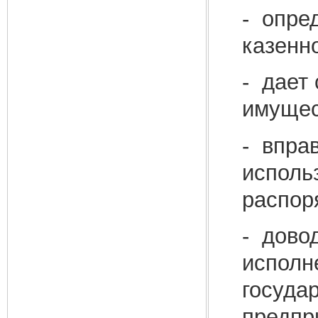
- опре
казенн
- дает
имущес
- впра
исполь
распор
- дово
исполне
госуда
предпр