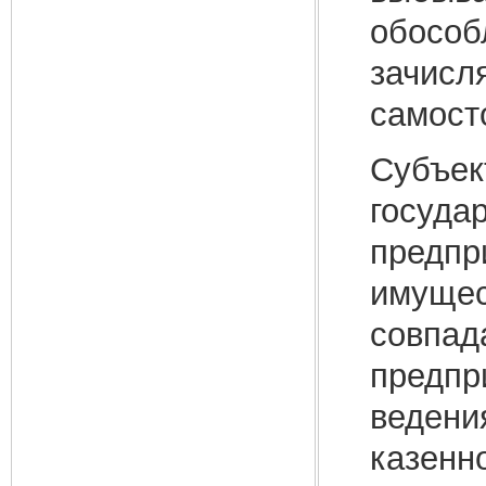
обособ
зачисл
самост
Субъек
госуда
предпр
имущес
совпад
предпр
ведени
казенно