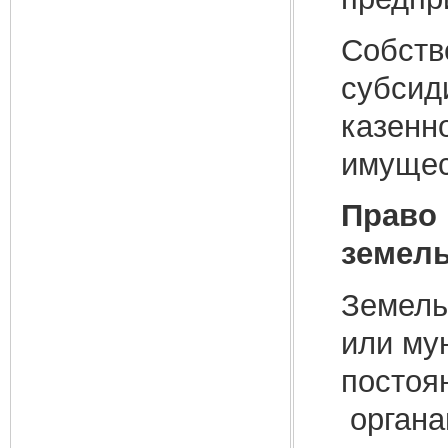
Собств
субсид
казенн
имущес
Право 
земел
Земель
или му
постоя
органа