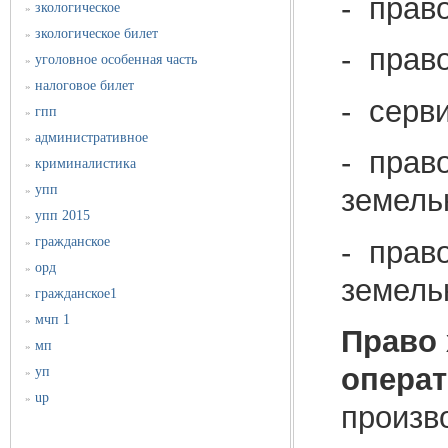
- прав
зкологическое
»
зкологическое билет
»
- прав
уголовное особенная часть
»
налоговое билет
»
- серв
гпп
»
административное
»
- прав
криминалистика
»
упп
земель
»
упп 2015
»
гражданское
- прав
»
орд
»
земель
гражданское1
»
мчп 1
»
Право 
мп
»
операт
уп
»
up
»
произв