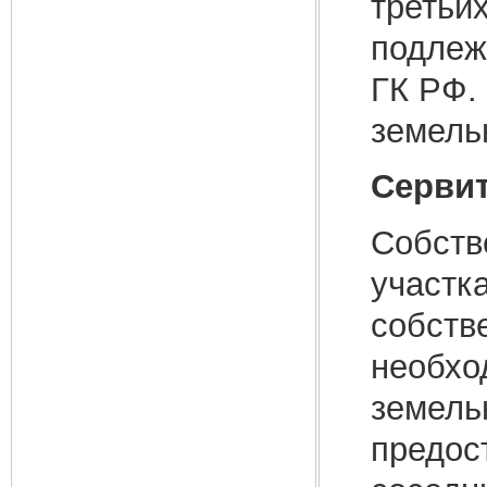
третьи
подлеж
ГК РФ.
земель
Серви
Собств
участк
собстве
необхо
земельн
предос