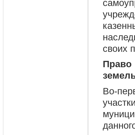
самоуп
учрежд
казенн
наслед
своих 
Право 
земел
Во-пер
участк
муници
данног