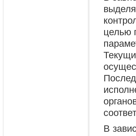
выделя
контро
целью 
параме
Текущи
осущес
Послед
исполн
органо
соотве
В завис