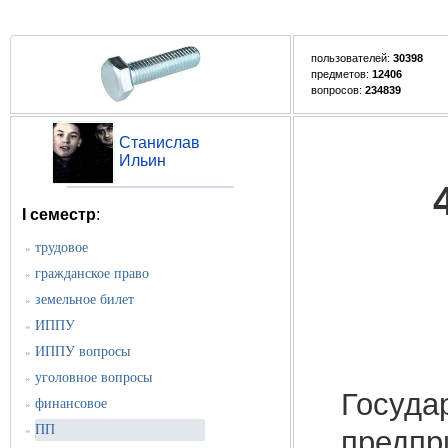
пользователей:
30398
предметов:
12406
вопросов:
234839
Станислав
Ильин
I семестр
:
трудовое
»
гражданское право
»
земельное билет
»
ИППУ
»
ИППУ вопросы
»
уголовное вопросы
»
Госуда
финансовое
»
ПП
»
предпр