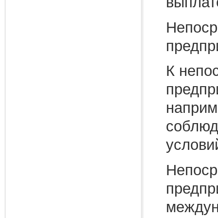
выплат
Непоср
предпр
К непо
предпр
наприм
соблюд
услови
Непоср
предпр
междун