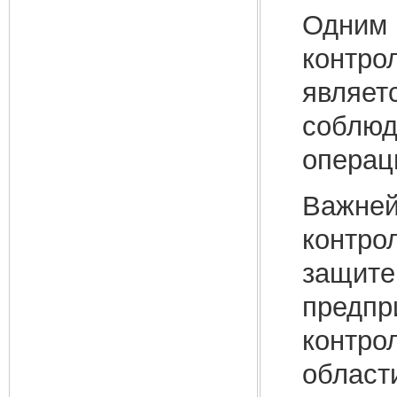
Одним 
контро
являет
соблюд
операц
Важней
контро
защите
предпр
контро
област