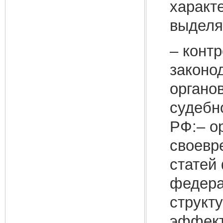
характ
выделя
– конт
законо
органо
судебн
РФ:– о
своевр
статей
федера
структ
эффект