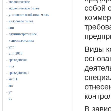
зкологическое
»
собой 
зкологическое билет
»
уголовное особенная часть
коммер
»
налоговое билет
»
требов
гпп
»
предпр
административное
»
криминалистика
»
Виды к
упп
»
упп 2015
»
основа
гражданское
»
деятел
орд
»
гражданское1
»
специа
мчп 1
»
отнесе
мп
»
уп
»
контрол
up
»
В зави