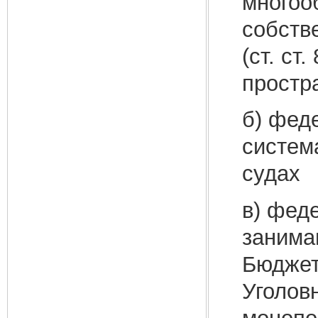
многоо
собств
(ст. ст
простра
б) фед
систем
судах
в) фед
занима
Бюджет
Уголов