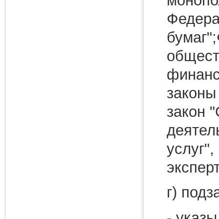
монопо
Федера
бумаг"
общест
финанс
законы 
закон 
деятел
услуг"
экспер
г) под
- указ