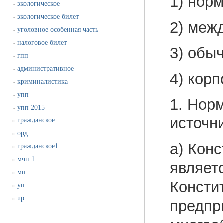
1) нор
зкологическое
»
зкологическое билет
»
2) меж
уголовное особенная часть
»
налоговое билет
»
3) обыч
гпп
»
административное
»
4) кор
криминалистика
»
упп
»
1. Нор
упп 2015
»
источн
гражданское
»
орд
»
а) Кон
гражданское1
»
мчп 1
»
являетс
мп
»
Консти
уп
»
up
»
предпр