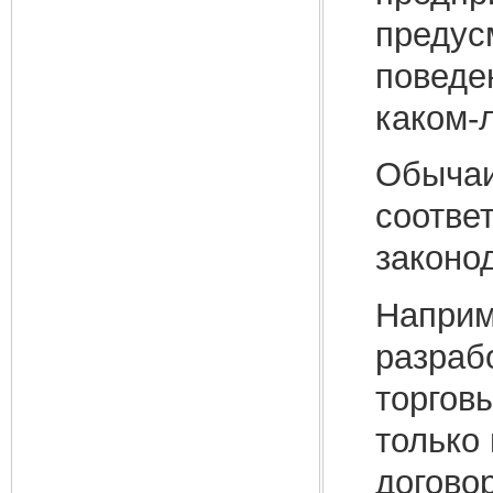
предус
поведе
каком-
Обычаи
соотве
законо
Наприм
разраб
торгов
только 
догово