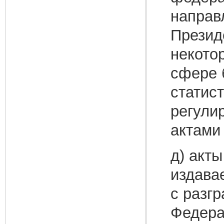
направ
Презид
некото
сфере б
статис
регули
актами
д) акт
издава
с разг
Федера