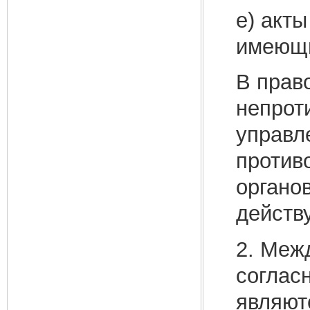
е) акты
имеющи
В прав
непрот
управл
против
органо
действ
2. Меж
согласн
являют