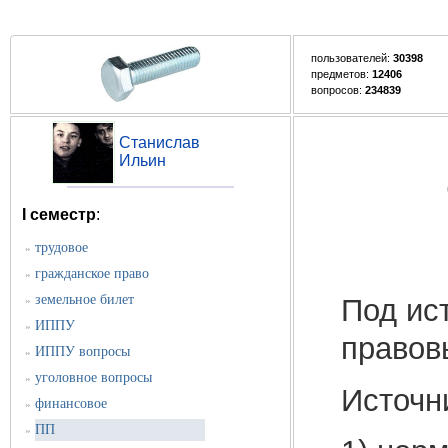
пользователей:
30398
предметов:
12406
вопросов:
234839
Станислав
Ильин
I семестр
:
трудовое
»
гражданское право
»
земельное билет
Под ис
»
ИППУ
»
правов
ИППУ вопросы
»
уголовное вопросы
»
Источн
финансовое
»
ПП
»