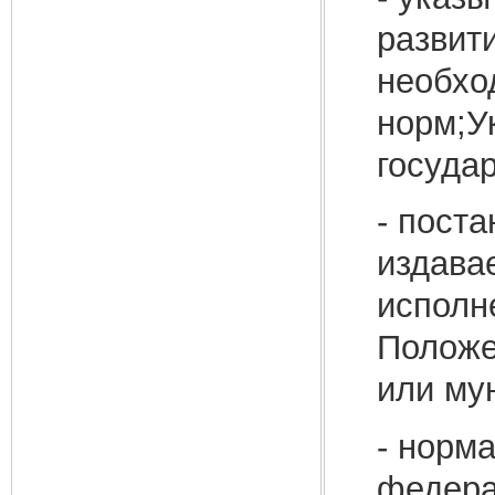
развити
необхо
норм;У
госуда
- пост
издава
исполн
Положе
или му
- норм
федера