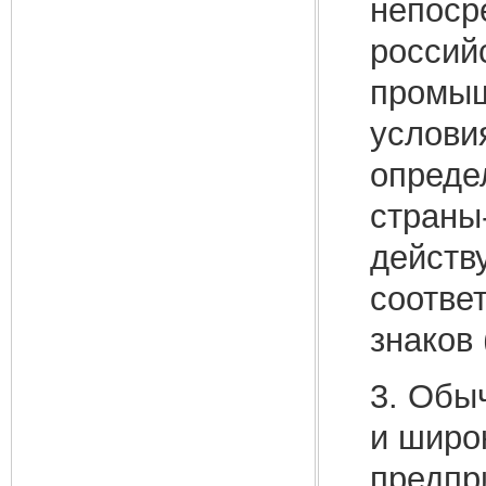
непоср
россий
промыш
услови
опреде
страны
действ
соотве
знаков 
3. Обы
и широ
предпр