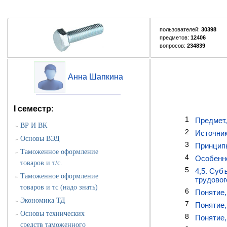
пользователей:
30398
предметов:
12406
вопросов:
234839
Анна Шапкина
I семестр
:
1
Предмет,
ВР И ВК
»
2
Источник
Основы ВЭД
»
3
Принципы
Таможенное оформление
»
4
Особенно
товаров и т/с.
5
4,5. Суб
Таможенное оформление
»
трудовог
товаров и тс (надо знать)
6
Понятие,
Экономика ТД
»
7
Понятие,
Основы технических
»
8
Понятие,
средств таможенного