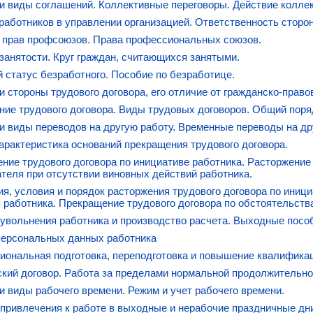
и виды соглашений. Коллективные переговоры. Действие коллек
работников в управлении организацией. Ответственность сторо
 прав профсоюзов. Права профессиональных союзов.
занятости. Круг граждан, считающихся занятыми.
 статус безработного. Пособие по безработице.
и стороны трудового договора, его отличие от гражданско-право
ие трудового договора. Виды трудовых договоров. Общий поряд
и виды переводов на другую работу. Временные переводы на др
рактеристика оснований прекращения трудового договора.
ние трудового договора по инициативе работника. Расторжение 
теля при отсутствии виновных действий работника.
я, условия и порядок расторжения трудового договора по иниц
 работника. Прекращение трудового договора по обстоятельства
увольнения работника и производство расчета. Выходные посо
персональных данных работника
ональная подготовка, переподготовка и повышение квалифика
кий договор. Работа за пределами нормальной продолжительно
и виды рабочего времени. Режим и учет рабочего времени.
привлечения к работе в выходные и нерабочие праздничные дн