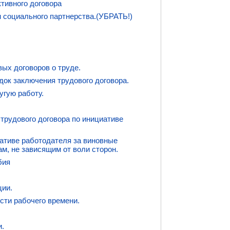
тивного договора
н социального партнерства.(УБРАТЬ!)
вых договоров о труде.
ок заключения трудового договора.
угую работу.
трудового договора по инициативе
иативе работодателя за виновные
м, не зависящим от воли сторон.
бия
ции.
сти рабочего времени.
и.