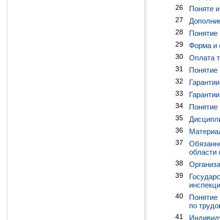
26
Поняте и
27
Дополние
28
Понятие 
29
Форма и 
30
Оплата т
31
Понятие 
32
Гарантии
33
Гарантии
34
Понятие 
35
Дисципли
36
Материал
37
Обязанно
области
38
Организа
39
Государс
инспекци
40
Понятие 
по труд
41
Индивид