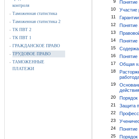
9
Понятие 
контроля
10
Участие 
Таможенная статистика
»
11
Гарантии
Таможенная статистика 2
»
12
Понятие 
ТК ПВТ 2
»
13
Правовой
ТК ПВТ 1
»
14
Понятие 
ГРАЖДАНСКОЕ ПРАВО
»
15
Содержан
ТРУДОВОЕ ПРАВО
»
16
Понятие 
ТАМОЖЕННЫЕ
»
17
Общая ха
ПЛАТЕЖИ
18
Расторже
работода
19
Основани
действия
20
Порядок 
21
Защита 
22
Професси
23
Ученичес
24
Понятие 
25
Порядок 