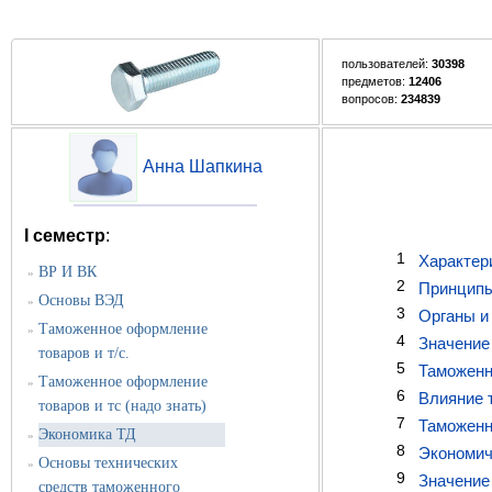
пользователей:
30398
предметов:
12406
вопросов:
234839
Анна Шапкина
I семестр
:
1
Характер
ВР И ВК
»
2
Принципы
Основы ВЭД
»
3
Органы и
Таможенное оформление
»
4
Значение
товаров и т/с.
5
Таможенн
Таможенное оформление
»
6
Влияние 
товаров и тс (надо знать)
7
Таможенн
Экономика ТД
»
8
Экономич
Основы технических
»
9
Значение
средств таможенного