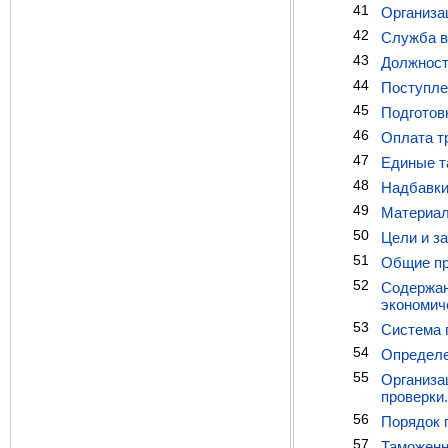
41
Организа
42
Служба в
43
Должност
44
Поступле
45
Подготов
46
Оплата т
47
Единые т
48
Надбавки
49
Материал
50
Цели и з
51
Общие пр
52
Содержан
экономич
53
Система п
54
Определе
55
Организа
проверки.
56
Порядок 
57
Таможенн