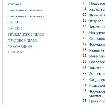
10
Правовое
контроля
11
Характер
Таможенная статистика
»
12
Функции 
Таможенная статистика 2
»
13
Федераль
ТК ПВТ 2
»
14
Таможни 
ТК ПВТ 1
»
15
Историче
ГРАЖДАНСКОЕ ПРАВО
»
16
Становле
ТРУДОВОЕ ПРАВО
»
17
Формиров
ТАМОЖЕННЫЕ
»
18
Развитие
ПЛАТЕЖИ
19
Интеграц
20
Правовое
21
Таможенн
22
Экономич
23
Создание
24
Размещен
25
Формиров
органов.
26
Цели и о