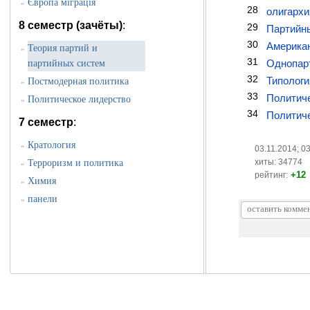
Європа міграція
»
28
олигархи
8 семестр (зачёты)
:
29
Партийны
30
Американ
Теория партий и
»
31
Однопарт
партийных систем
32
Типологи
Постмодерная политика
»
33
Политиче
Политическое лидерство
»
34
Политиче
7 семестр
:
Кратология
»
03.11.2014; 0
хиты: 34774
Терроризм и политика
»
+12
рейтинг:
Химия
»
панели
»