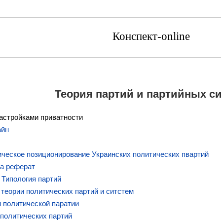
Конспект-online
Теория партий и партийных с
астройками приватности
айн
ческое позиционирование Украинских политических пвартий
на реферат
 Типология партий
теории политических партий и ситстем
 политической паратии
политических партий