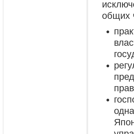
исключ
общих 
прак
влас
госу
рег
пред
прав
госп
одна
Япон
упра