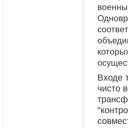
военны
Одновр
соотве
объеди
которы
осущес
Входе 
чисто 
трансф
"контр
совмес