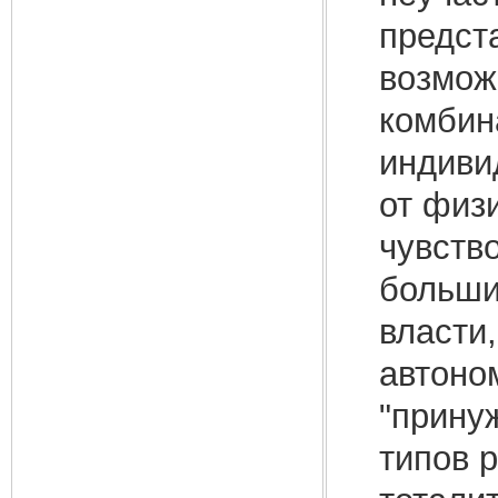
предст
возмож
комбин
индиви
от физ
чувство
больши
власти
автоно
"прину
типов 