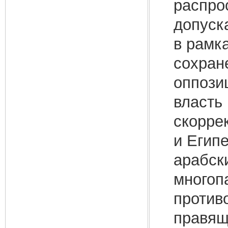
распро
допуск
в рамк
сохран
оппози
власть
скорре
и Египе
арабск
многоп
против
правящ