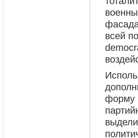
тотали
военны
фасада 
всей по
democr
воздейс
Исполь
дополн
форму 
партий
выдели
полити