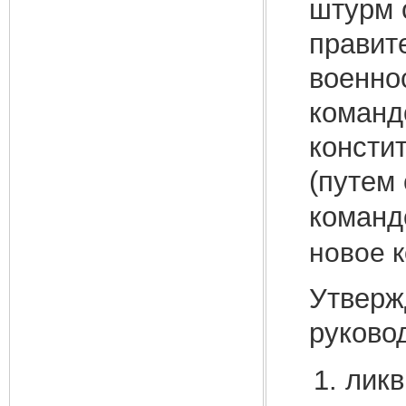
штурм 
правит
военно
командо
констит
(путем
команд
новое 
Утверж
руково
ликв