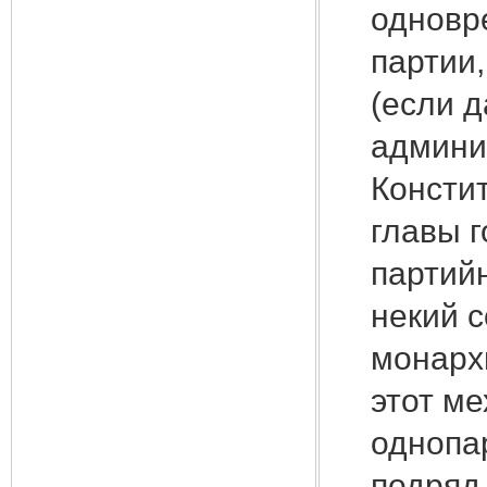
одновр
партии,
(если д
админи
Консти
главы 
партийн
некий 
монархи
этот м
однопа
подряд