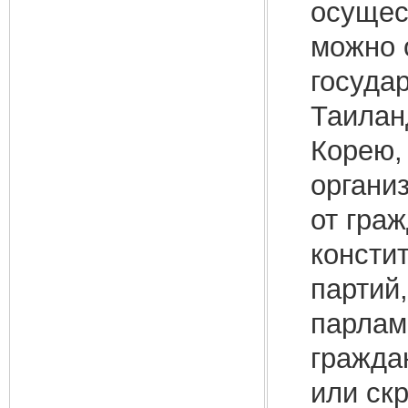
осущес
можно 
госуда
Таилан
Корею,
органи
от гра
консти
партий
парлам
гражда
или ск