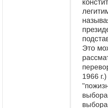
консти
легити
называ
презид
подста
Это мо
рассма
перево
1966 г.
"пожиз
выбора
выбора,