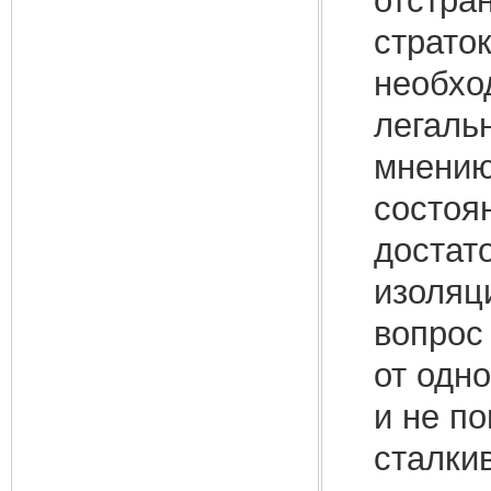
отстра
страто
необхо
легаль
мнению
состоя
достат
изоляц
вопрос
от одн
и не п
сталки