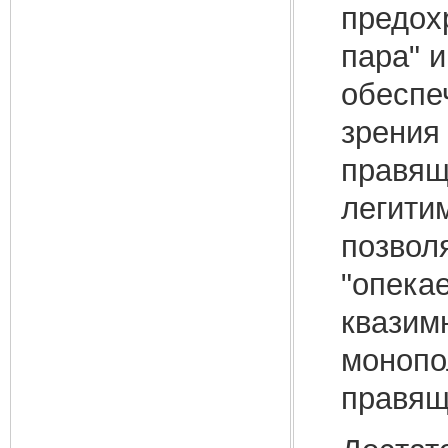
предох
пара" 
обеспе
зрения
правящ
легити
позвол
"опека
квазим
монопо
правящ