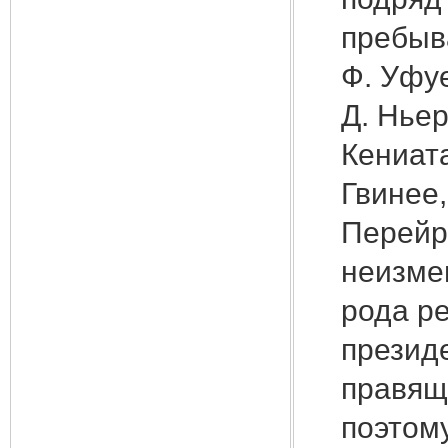
пребыва
Ф. Уфуе
Д. Ньер
Кениата
Гвинее,
Перейр
неизмен
рода р
презид
правящ
поэтом