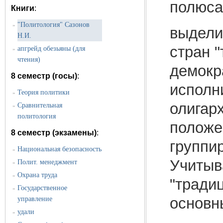
полюса
Книги
:
"Политология" Сазонов
»
выдели
Н.И.
стран "
апгрейд обезьяны (для
»
чтения)
демокр
8 семестр (госы)
:
исполн
Теория политики
»
олигар
Сравнительная
»
политология
положе
8 семестр (экзамены)
:
группи
Национальная безопасность
»
Учитыв
Полит. менеджмент
»
Охрана труда
»
"тради
Государственное
»
основн
управление
удали
»