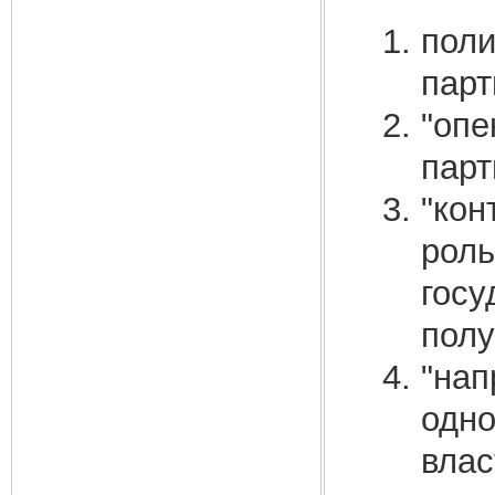
поли
парт
"опе
парт
"кон
роль
госу
полу
"нап
одно
влас