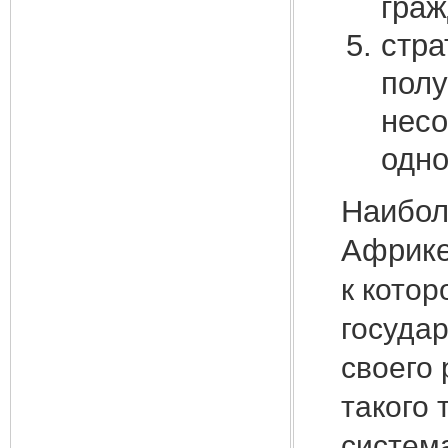
граж
стра
пол
несо
одно
Наибол
Африке
к котор
государ
своего 
такого 
система