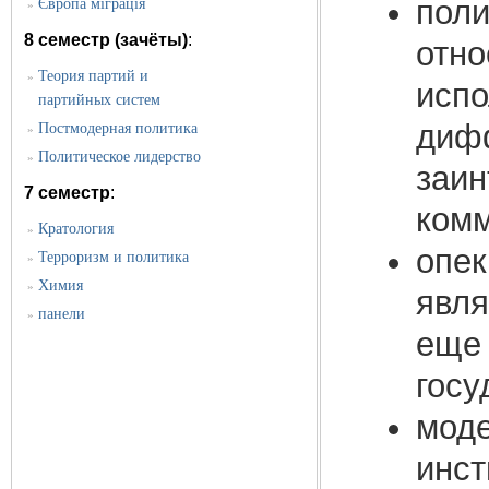
поли
Європа міграція
»
8 семестр (зачёты)
:
отно
Теория партий и
»
испо
партийных систем
диф
Постмодерная политика
»
Политическое лидерство
»
заин
7 семестр
:
комм
Кратология
»
опек
Терроризм и политика
»
Химия
»
явля
панели
»
еще 
госу
моде
инст