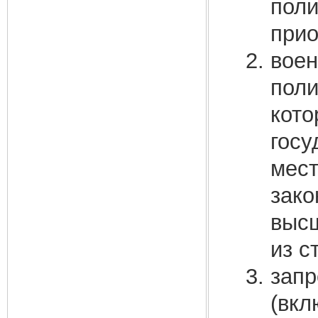
поли
прио
воен
поли
кото
госу
мест
зако
высш
из с
запр
(вкл