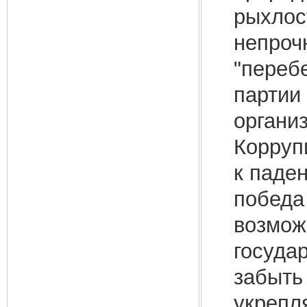
рыхлос
непроч
"переб
партии
органи
Корруп
к паде
победа
возмож
госуда
забыть
укрепл