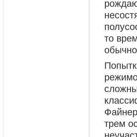
рождаю
несост
полусо
то вре
обычно
Попытк
режимо
сложны
класси
Файнер
трем о
неучас