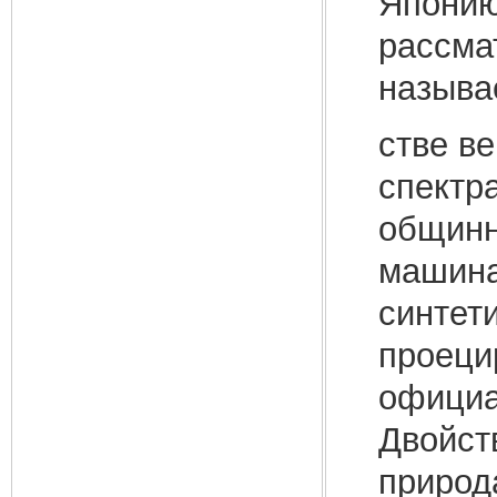
Японию
рассма
называ
стве в
спектр
общинн
машина
синтет
проеци
официа
Двойст
природ