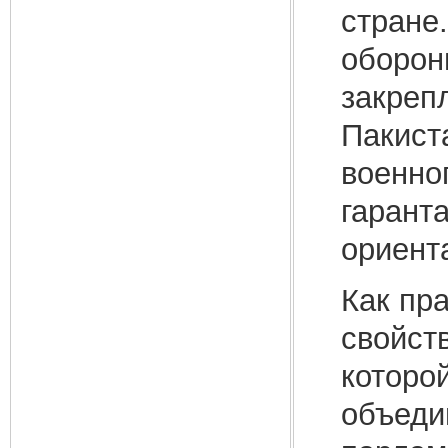
стране
оборон
закреп
Пакист
военно
гарант
ориент
Как пр
свойст
которо
объеди