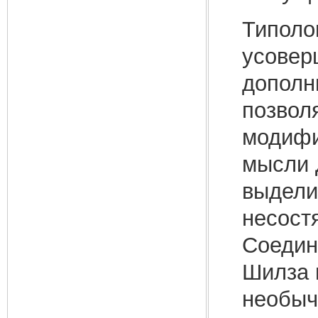
Типоло
усовер
дополн
позвол
модифи
мысли 
выдели
несост
Соедин
Шилза 
необыч