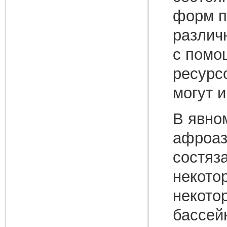
форм п
различ
с помо
ресурсо
могут и
В явно
афроаз
состяз
некото
некото
бассей