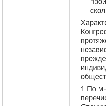
прои
скол
Характ
Конгрес
протяж
незави
прежде
индиви
общест
1 По м
перечи