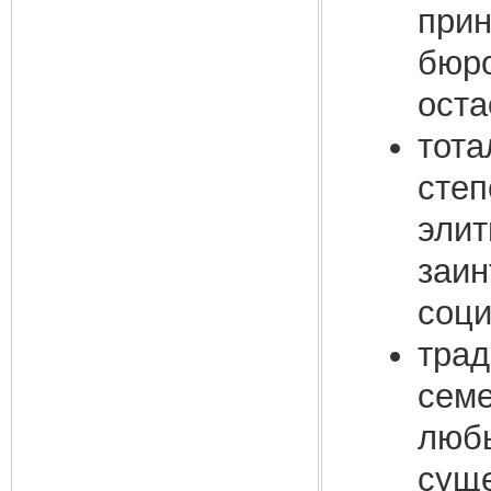
прин
бюро
оста
тота
степ
элит
заин
соци
трад
семе
любы
суще