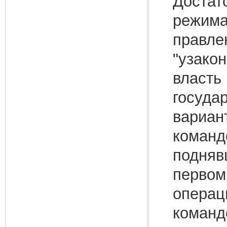
Достат
режима
правле
"узако
власть
госуда
вариан
команд
подняв
первом 
операц
команд