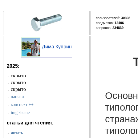
пользователей:
30398
предметов:
12406
вопросов:
234839
Дима Куприн
2025
:
скрыто
»
скрыто
»
скрыто
»
Основн
панели
»
типоло
конспект ++
»
img sheme
»
страна
статьи для чтения
:
типоло
читать
»