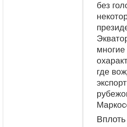
без гол
некото
президе
Экватор
многие 
охаракт
где
вож
экспорт
рубежом
Маркос
Вплоть