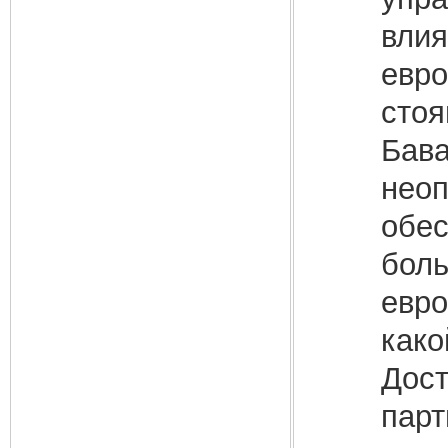
влия
евро
стоя
Бава
неоп
обес
боль
евро
како
Дост
парт