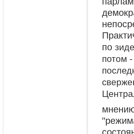
парлам
демокр
непоср
Практи
по
зиде
потом -
послед
свержен
Центра
мнению
"режим
состоя