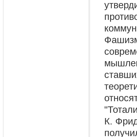
утверд
против
коммун
Фашизм
соврем
мышлени
ставши
теорет
относя
"Тотали
К. Фри
получи