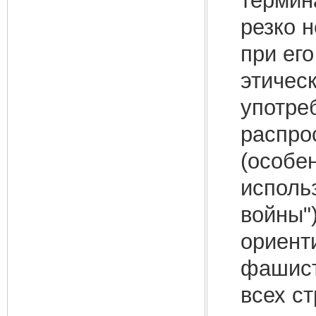
термин
резко н
при ег
этическ
употре
распро
(особен
использ
войны")
ориент
фашист
всех с