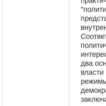
практи
"полити
предст
внутре
Соотве
полити
интере
два ос
власти
режимы
демокр
заключ