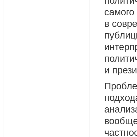
полити
самого
в совр
публиц
интерп
полити
и прези
Пробле
подхода
анализ
вообще
частно