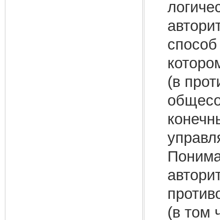
логиче
автори
способ
которо
(в про
общесо
конечн
управл
Понима
автори
против
(в том 