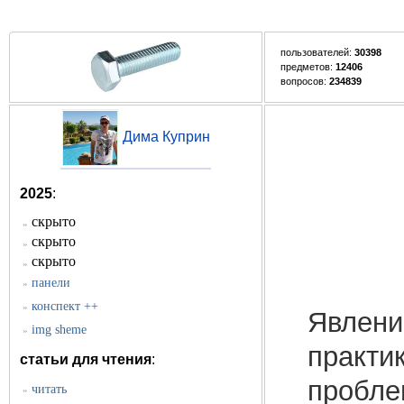
пользователей:
30398
предметов:
12406
вопросов:
234839
Дима Куприн
2025
:
скрыто
»
скрыто
»
скрыто
»
панели
»
конспект ++
»
Явлени
img sheme
»
практи
статьи для чтения
:
пробле
читать
»