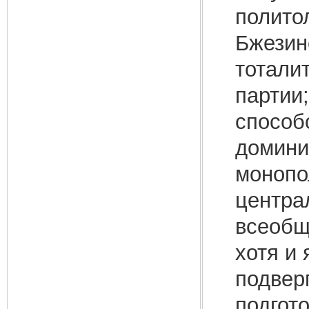
полито
Бжезин
тотали
партии
способ
домини
монопо
центра
всеобщ
хотя и
подвер
подгот