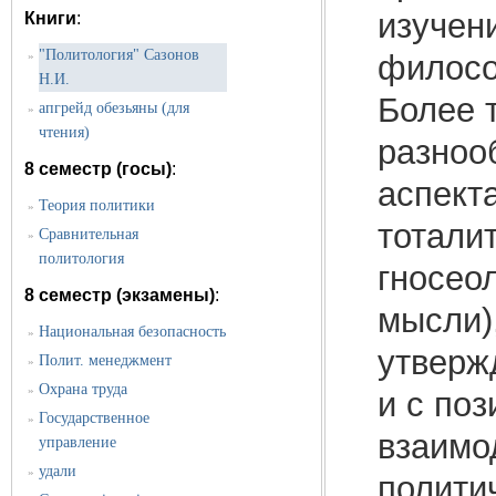
изучен
Книги
:
"Политология" Сазонов
»
филосо
Н.И.
Более т
апгрейд обезьяны (для
»
чтения)
разноо
8 семестр (госы)
:
аспект
Теория политики
»
тоталит
Сравнительная
»
политология
гносео
8 семестр (экзамены)
:
мысли),
Национальная безопасность
»
утвержд
Полит. менеджмент
»
Охрана труда
»
и с по
Государственное
»
взаимо
управление
удали
»
полити