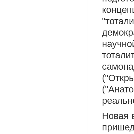
концепц
"тотал
демокр
научной
тоталит
самонад
("Откры
("Анат
реальн
Новая 
пришедш