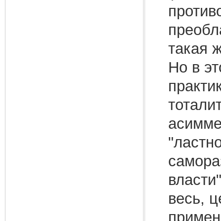
против
преобл
такая 
Но в э
практик
тотали
асимме
"ластн
самора
власти"
весь, 
примен