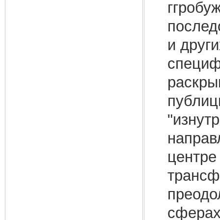
ггробу
послед
и други
специф
раскры
публици
"изнут
направ
центре
трансф
преодо
сферах