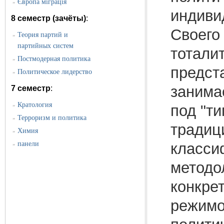
Європа міграція
»
индиви
8 семестр (зачёты)
:
Своего
Теория партий и
»
партийных систем
тотали
Постмодерная политика
»
предст
Политическое лидерство
»
занима
7 семестр
:
Кратология
»
под "ти
Терроризм и политика
»
традиц
Химия
»
панели
класси
»
методо
конкре
режимо