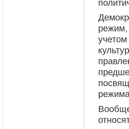
полити
Демокр
режим,
учетом
культу
правлен
предше
посвящ
режимам
Вообще
относя