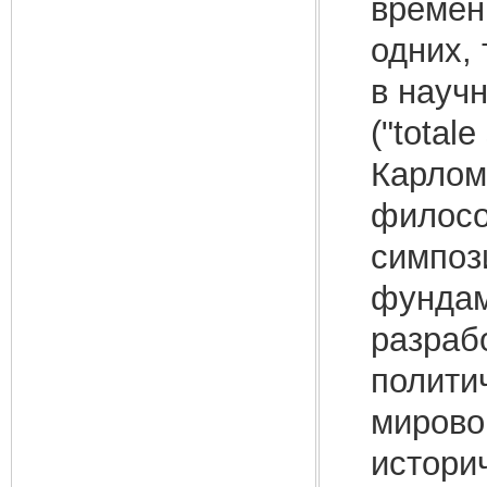
времен
одних, 
в науч
("total
Карлом
филосо
симпоз
фундам
разраб
полити
мирово
истори