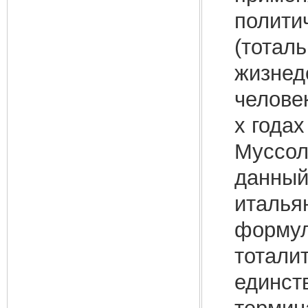
полити
(тотал
жизнед
челове
х года
Муссол
данный
италья
формул
тоталит
единст