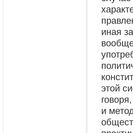
характ
правле
иная з
вообще
употре
полити
консти
этой си
говоря,
и мето
общест