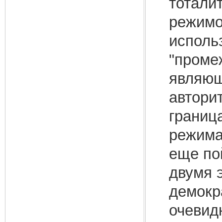
тотали
режимо
исполь
"проме
являющ
автори
границ
режима
еще по
двумя 
демокр
очевид