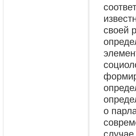
соотве
извест
своей 
опреде
элемен
социол
формир
опреде
опреде
о парл
соврем
случае