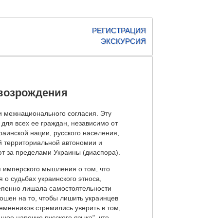
РЕГИСТРАЦИЯ
ЭКСКУРСИЯ
возрождения
и межнационального согласия. Эту
для всех ее граждан, независимо от
раинской нации, русского населения,
й территориальной автономии и
ют за пределами Украины (диаспора).
п имперского мышления о том, что
 о судьбах украинского этноса,
тепенно лишала самостоятельности
ошен на то, чтобы лишить украинцев
еменников стремились уверить в том,
нное наречие русского языка", что