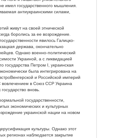
, не имел государственного мышления.
живаемая антиукраинскими силами,
тий живут на своей этнической
егда боролись за ее возрождение.
осударственности явилось Галицко-
азацкая держава, окончательно
пейцев. Однако военно-политический
исимости Украиной, а с ликвидацией
го государства Петром I, украинская
 экономически была интегрирована на
встроВенгерской и Российской империй
 С вовлечением в Союз ССР Украина
 государство вновь.
 формальной государственности,
итых экономических и культурных
озрождение украинской нации на новом
дерусификация культуры. Однако этот
ных регионах наблюдается закрытие