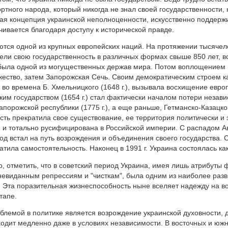
ортного народа, который никогда не знал своей государственности
ая концепция украинской неполноценности, искусственно поддер
чивается благодаря доступу к исторической правде.
тся одной из крупных европейских наций. На протяжении тысячеле
ели свою государственность в различных формах свыше 850 лет, вс
была одной из могущественных держав мира. Потом воплощением г
ество, затем Запорожская Сечь. Своим демократическим строем к
о времена Б. Хмельницкого (1648 г.), вызывала восхищение евро
ким государством (1654 г.) стал фактически началом потери незав
Запорожской республики (1775 г.), а еще раньше, Гетманско-Казацко
сть прекратила свое существование, ее территория политически и
 и тотально русифицирована в Российской империи. С распадом А
од встал на путь возрождения и объединения своего государства.
атила самостоятельность. Наконец в 1991 г. Украина состоялась как
о, отметить, что в советский период Украина, имея лишь атрибуты
евиданным репрессиям и "чисткам", была одним из наиболее разв
 Эта поразительная жизнеспособность ныне вселяет надежду на в
тапе.
блемой в политике является возрождение украинской духовности, 
одит медленно даже в условиях независимости. В восточных и юж