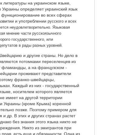
ск литературы на украинском языке,
 Украины определяет украинский язык
 и функционирование во всех сферах
азвитии и употреблении
русского и всех
яется неудовлетворительно. Языковая
жая мнение части русскоязычного
торого государственного, или
епутатов в рады разных уровней.
Швейцарию и другие страны. Но дело в
а являются потомками переселенцев из
т фламандцы, а на французском -
Швейцарии проживают представители
Поэтому франко-швейцарцы,
ыках. Каждый из них - государственный
языке, носителем которого является
 не имеет на другой территории
рии Украины (кроме Крыма) коренной
чительно позже. Поэтому примером для
и др. В этих и других странах растет
днако без знания этого языка никто не
чреждения. Никто из эмигрантов при
 прав, есть еще и обязанности. Одна из