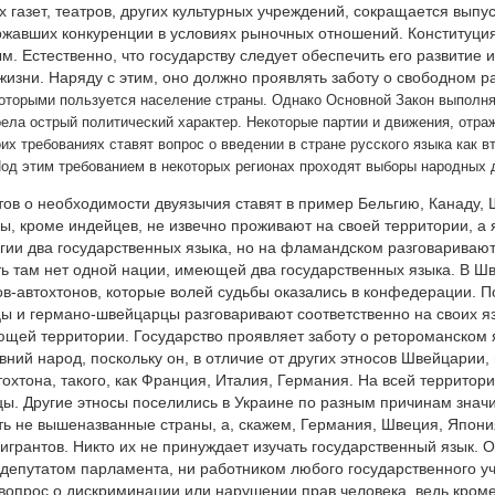
 газет, театров, других культурных учреждений, сокращается выпу
жавших конкуренции в условиях рыночных отношений. Конституция
м. Естественно, что государству следует обеспечить его развитие
изни. Наряду с этим, оно должно проявлять заботу о свободном р
которыми пользуется население страны. Однако Основной Закон выполн
ела острый политический характер. Некоторые партии и движения, отра
их требованиях ставят вопрос о введении в стране русского языка как в
од этим требованием в некоторых регионах проходят выборы народных д
ов о необходимости двуязычия ставят в пример Бельгию, Канаду, 
цы, кроме индейцев, не извечно проживают на своей территории, 
гии два государственных языка, но на фламандском разговариваю
ть там нет одной нации, имеющей два государственных языка. В 
в-автохтонов, которые волей судьбы оказались в конфедерации. 
 и германо-швейцарцы разговаривают соответственно на своих яз
ющей территории. Государство проявляет заботу о ретороманском 
ний народ, поскольку он, в отличие от других этносов Швейцарии,
тохтона, такого, как Франция, Италия, Германия. На всей террито
цы. Другие этносы поселились в Украине по разным причинам зна
ь не вышеназванные страны, а, скажем, Германия, Швеция, Япония 
игрантов. Никто их не принуждает изучать государственный язык. О
 депутатом парламента, ни работником любого государственного у
 вопрос о дискриминации или нарушении прав человека, ведь кроме