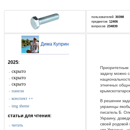
пользователей:
30398
предметов:
12406
вопросов:
234839
Дима Куприн
2025
:
Приоритетным в
скрыто
»
задачу можно с
скрыто
»
национальности
скрыто
»
этничных общн
панели
крымскотатарск
»
конспект ++
»
В решении зада
img sheme
украинцы якобы
»
писатель Б. Ол
статьи для чтения
:
Украину, довед
своей родовой 
читать
»
что Украина - 