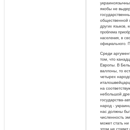
украиноязычных
якобы не выдер
государственны
общественной ж
других языков, 
проблема приобр
населения, в сво
официального. П
Среди аргумент
том, что канад
Европы. В Бель
валлоны, то ес
четырех народо
италошвейцарцы
на соответству
небольшой древ
государства-ав
народ - украин
нас должны быт
численность эм
может стать ни
этом не ставит