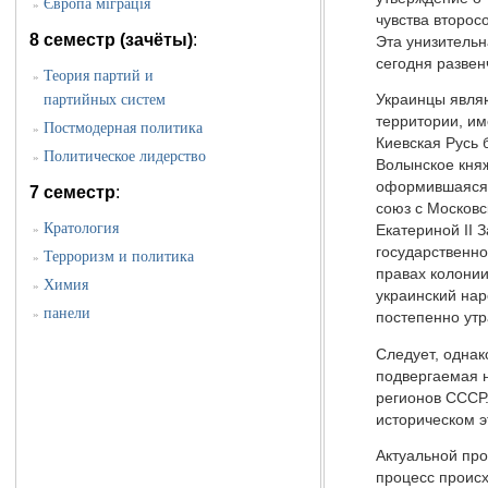
Європа міграція
»
чувства второс
8 семестр (зачёты)
:
Эта унизительн
сегодня развен
Теория партий и
»
партийных систем
Украинцы являю
территории, им
Постмодерная политика
»
Киевская Русь 
Политическое лидерство
»
Волынское княж
оформившаяся в
7 семестр
:
союз с Московс
Кратология
»
Екатериной II 
государственно
Терроризм и политика
»
правах колонии
Химия
»
украинский нар
панели
»
постепенно утр
Следует, однак
подвергаемая н
регионов СССР.
историческом э
Актуальной про
процесс происх