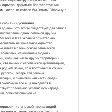
 карьере, добиться благосостояния.
м, которые хотели бы "слить" Украину с
м сознании усиленно
я единой, что якобы существует два этноса
опоставлении одних регионов другим
Востока и Юга Украины сознательно
 расшатать национальное единство
не имеет в своей основе этнической
 во-первых, отношением людей к
и, большая часть других территорий -
х, связанных с европейской цивилизацией,
а родном языке, то в восточных и южных
 русской. Теперь эти районы
ерации, и значительная часть людей
я экономика все еще находится в
ствует сплочению украинского народа.
ки, ориентированной на
мпершовинистической пропагандой
ь на ноги и лишиться унизительного