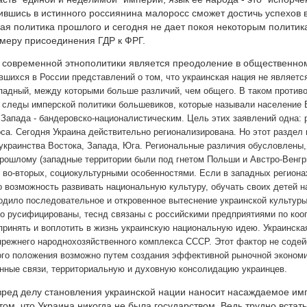
ившись в истинного россиянина малоросс сможет достичь успехов в
я политика прошлого и сегодня не дает покоя некоторым политика
меру присоединения ГДР к ФРГ.
ч современной этнополитики является преодоление в общественно
вшихся в России представлений о том, что украинская нация не являетс
ападный, между которыми больше различий, чем общего. В таком против
следы имперской политики большевиков, которые называли население 
 Запада - бандеровско-националистическим. Цель этих заявлений одна:
оса. Сегодня Украина действительно регионализирована. Но этот раздел 
украинства Востока, Запада, Юга. Региональные различия обусловлены,
рошлому (западные территории были под гнетом Польши и Австро-Венгри
; во-вторых, социокультурными особенностями. Если в западных региона
 возможность развивать национальную культуру, обучать своих детей н
одило последовательное и откровенное вытеснение украинской культуры
 русифицированы, теснд связаны с российскими предприятиями по кооп
 принять и воплотить в жизнь украинскую национальную идею. Украинска
прежнего народнохозяйственного комплекса СССР. Этот фактор не содей
го положения возможно путем создания эффективной рыночной экономи
нные связи, территориальную и духовную консолидацию украинцев.
вред делу становления украинской нации наносит насаждаемое и
том, что Украина никогда не была государством. Ведь трудно встат