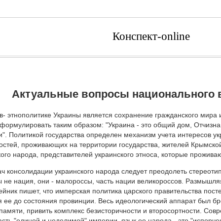
Конспект-online
Актуальные вопросы национального 
- этнополитике Украины является сохранение гражданского мира 
формулировать таким образом: "Украина - это общий дом, Отчизна 
". Политикой государства определен механизм учета интересов ук
остей, проживающих на территории государства, жителей Крымско
ого народа, представителей украинского этноса, которые прожива
ч консолидации украинского народа следует преодолеть стереоти
 не нация, они - малороссы, часть нации великороссов. Размышляя
ейник пишет, что имперская политика царского правительства пос
я ее до состояния провинции. Весь идеологический аппарат был бр
памяти, привить комплекс безисторичности и второсортности. Совр
часть "единой и неделимой" империи, язык ее народа - это "испорче