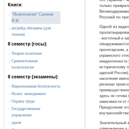
Книги
:
только преврат
Великодержавна
"Политология" Сазонов
»
Россией по при
Н.И.
Одной из зада
апгрейд обезьяны (для
»
про
патандирова
чтения)
- восточный и з
8 семестр (госы)
:
обнаруживаются 
пролетарским, а
Теория политики
»
украинского этн
Сравнительная
неидентичности 
»
историческому п
политология
царской России)
8 семестр (экзамены)
:
население имело
регионах происх
Национальная безопасность
»
преимущественно
Полит. менеджмент
»
здесь не готова
Охрана труда
зависимости от 
»
Преодоление это
Государственное
»
внутрихозяйстве
управление
удали
Значительный 
»
утверждение о 