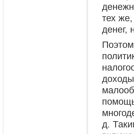
денежны
тех же,
денег, 
Поэтом
полити
налого
доходы
малооб
помощь
многод
д. Так