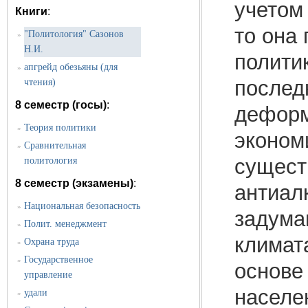
учетом
Книги
:
то она
"Политология" Сазонов
»
Н.И.
политик
апгрейд обезьяны (для
»
послед
чтения)
8 семестр (госы)
:
деформ
Теория политики
»
эконом
Сравнительная
»
сущест
политология
8 семестр (экзамены)
:
антиал
Национальная безопасность
»
задума
Полит. менеджмент
»
климата
Охрана труда
»
Государственное
»
основе
управление
населе
удали
»