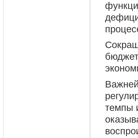
функци
дефици
процес
Сокращ
бюджет
эконом
Важней
регули
темпы 
оказыв
воспро