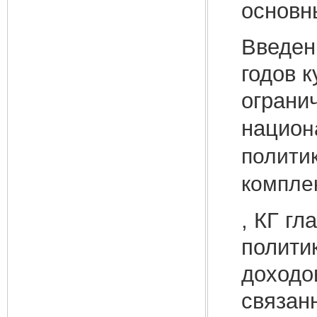
основн
Введени
годов 
ограни
нацио
н
полити
компле
, КГ г
полити
доходо
связан