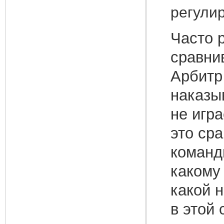
регули
Часто 
сравни
Арбитр
наказы
не игр
это ср
команд
какому 
какой н
в этой