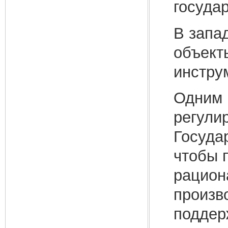
госуда
В запа
объект
инстру
Одним 
регули
Госуда
чтобы 
рацион
произв
поддер