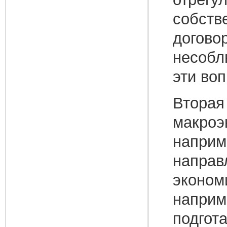
собств
договор
несоблю
эти во
Вторая
макроэ
наприм
направ
эконом
наприм
подгот