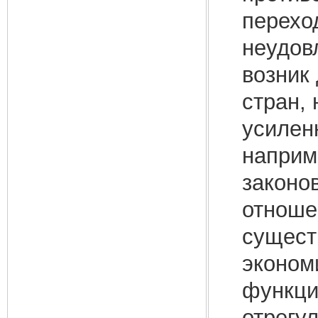
перехо
неудов
возник
стран,
усилен
наприм
законо
отноше
сущест
эконом
функци
отрегу