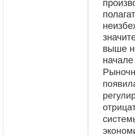
произв
полага
неизбе
значит
выше н
начале
Ры
ночн
появил
регули
отрица
систем
эконом