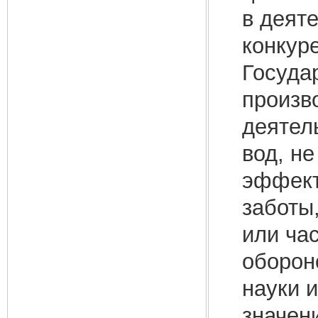
в деят
конкур
Госуда
произв
деятел
вод, не
эффект
заботы
или ча
оборон
науки 
значен