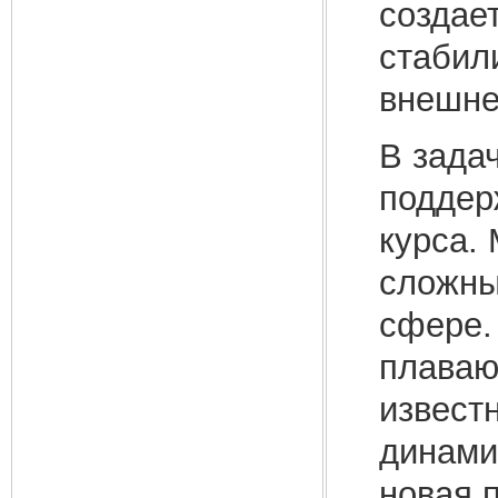
создае
стабил
внешне
В зада
поддер
курса.
сложны
сфере.
плаваю
извест
динами
новая 