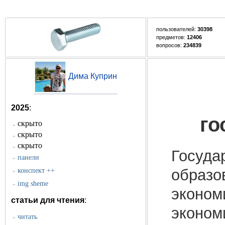
пользователей:
30398
предметов:
12406
вопросов:
234839
Дима Куприн
2025
:
го
скрыто
»
скрыто
»
скрыто
»
Госуда
панели
»
образо
конспект ++
»
img sheme
»
эконом
статьи для чтения
:
эконом
читать
»