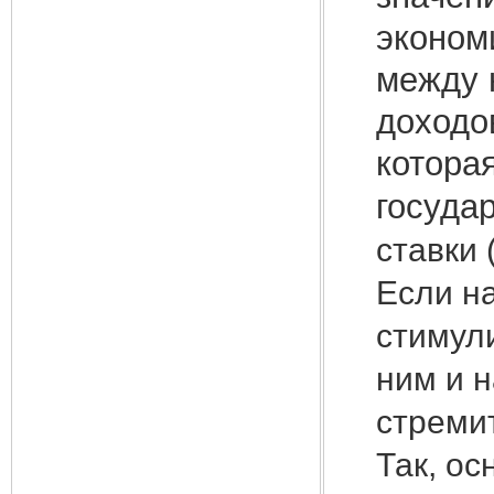
эконом
между 
доходо
котора
госуда
ставки 
Если на
стимули
ним и 
стремит
Так, ос