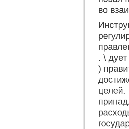
во вза
Инстру
регули
правле
. \ дуе
) прав
достиж
целей.
принад
расход
госуда