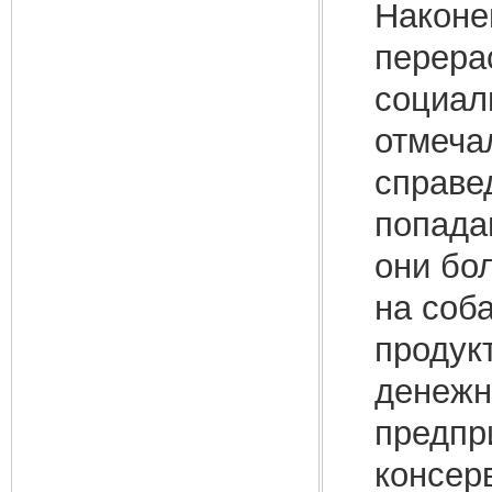
Наконе
перера
социал
отмеча
справе
попадаю
они бо
на соб
продук
денежн
предпр
консер