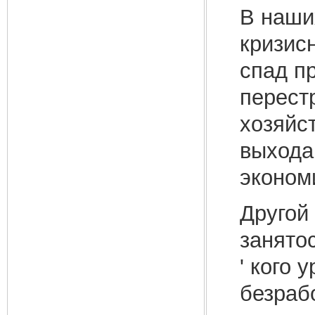
В наши
кризис
спад п
перест
хозяйс
выхода
эконом
Другой
занято
' кого 
безраб