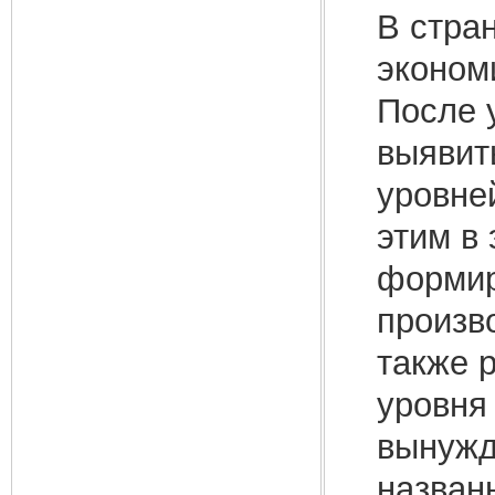
В стра
эконом
После 
выявит
уровне
этим в
формир
произв
также 
уровня
вынужд
назван