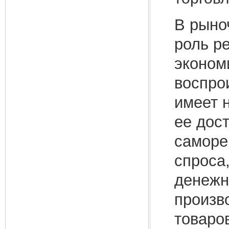
В рыно
роль р
эконом
воспро
имеет н
ее дос
саморе
спроса
денежн
произв
товаро