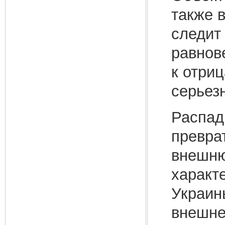
также 
следит
равнов
к отри
серьез
Распад
превра
внешню
характ
Украин
внешне