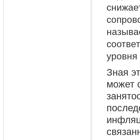
снижае
сопров
называ
соотве
уровня
Зная э
может 
занято
послед
инфляц
связан