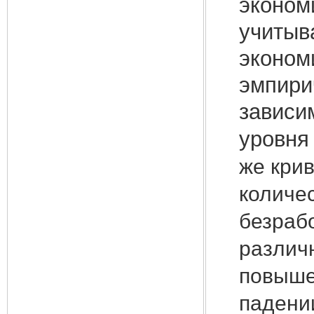
эконом
учитыв
эконом
эмпири
зависим
уровня
же кри
количе
безрабо
различ
повыше
падени