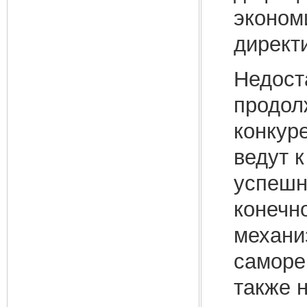
эконом
директ
Недост
продол
конкур
ведут 
успешн
конечн
механи
саморе
также 