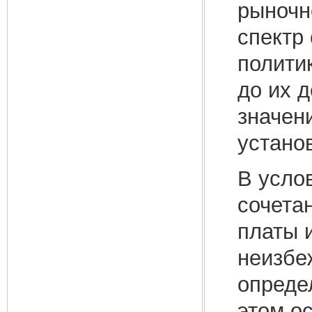
рыночн
спектр
полити
до их 
значен
устано
В усло
сочета
платы 
неизбе
опреде
этом о