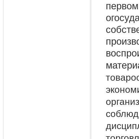
первом
огосуд
собств
произв
воспро
матери
товаро
эконом
органи
соблюд
дисцип
торговл