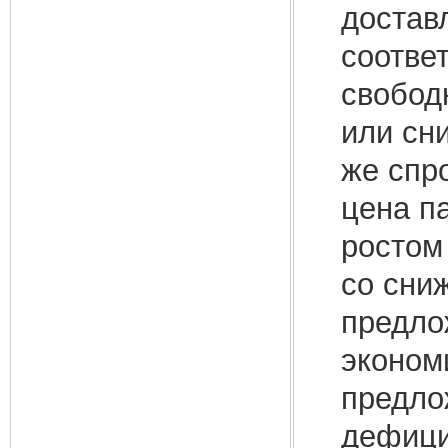
достав
соотве
свобод
или сн
же спр
цена п
ростом
со сни
предло
эконом
предло
дефици