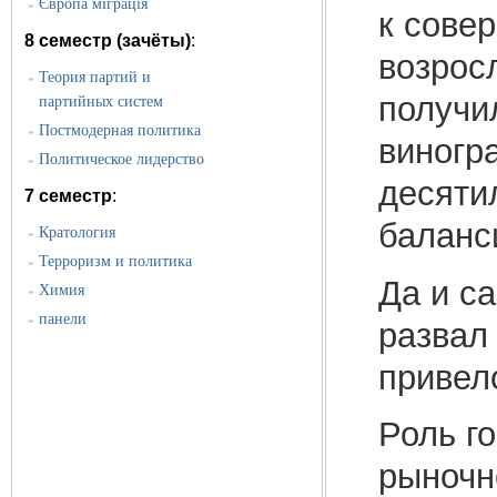
Європа міграція
»
к сове
8 семестр (зачёты)
:
возрос
Теория партий и
»
получи
партийных систем
Постмодерная политика
»
виногр
Политическое лидерство
»
десяти
7 семестр
:
баланс
Кратология
»
Терроризм и политика
»
Да и с
Химия
»
панели
»
развал
привел
Роль г
рыночн