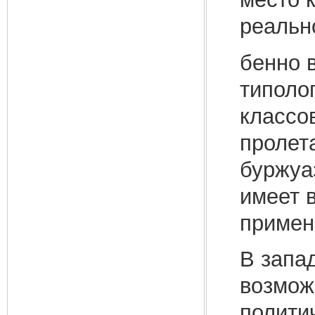
реальн
бенно 
типоло
классо
пролет
буржуа
имеет 
примен
В запа
возмож
полити