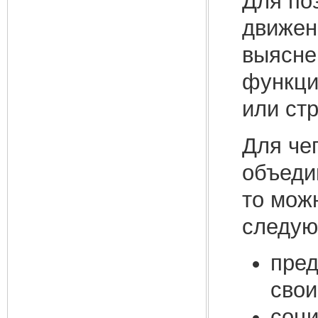
Для по
движен
выясне
функци
или ст
Для че
объеди
то мож
следую
пред
свои
соци