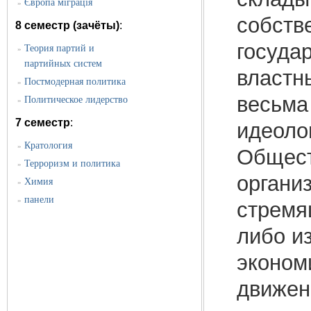
Європа міграція
»
собств
8 семестр (зачёты)
:
госуда
Теория партий и
»
партийных систем
властн
Постмодерная политика
»
весьма
Политическое лидерство
»
7 семестр
:
идеоло
Кратология
»
Общест
Терроризм и политика
»
органи
Химия
»
панели
»
стремя
либо и
эконом
движен