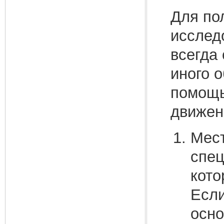
Для по
исслед
всегда
иного 
помощь
движен
Мест
спец
кото
Если
осно