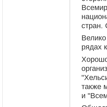
Всемир
национ
стран.
Велико
рядах к
Хорошо
органи
"Хельс
также 
и "Все