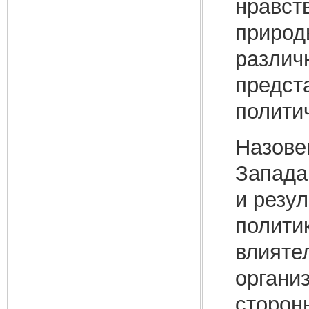
нравст
природ
различ
предст
полити
Назове
Запада
и резу
полити
влияте
организ
сторон