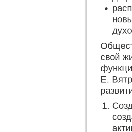
расп
новы
духо
Общест
свой ж
функци
Е. Вят
развит
Созд
созд
акти