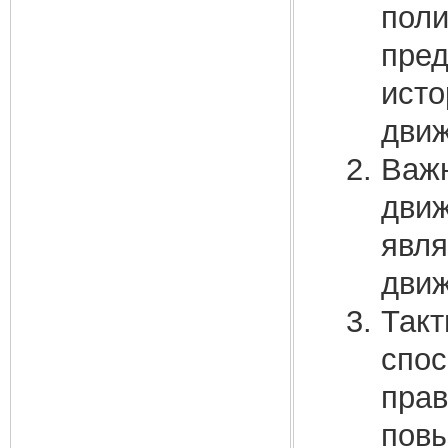
поли
пред
исто
движ
Важ
движ
явля
движ
Такт
спос
прав
повы