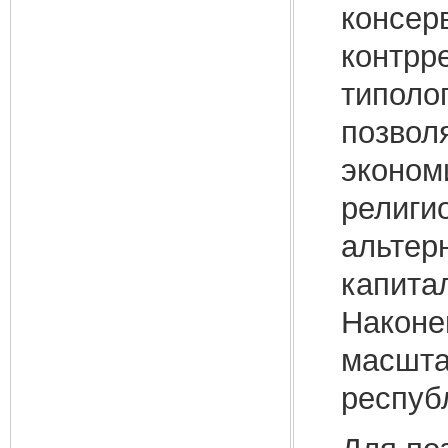
консер
контрр
типоло
позвол
эконом
религи
альтер
капита
Наконе
масшта
респуб