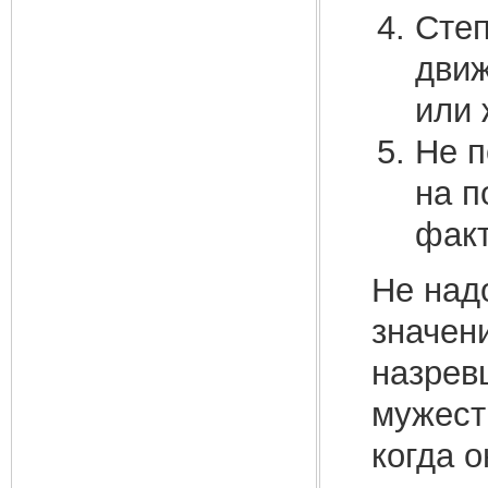
Степ
движ
или 
Не п
на п
факт
Не над
значен
назрев
мужеств
когда о