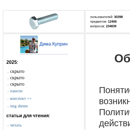
пользователей:
30398
предметов:
12406
вопросов:
234839
Дима Куприн
Об
2025
:
скрыто
»
скрыто
»
скрыто
»
Поняти
панели
»
возник
конспект ++
»
img sheme
»
Полити
статьи для чтения
:
действ
читать
»