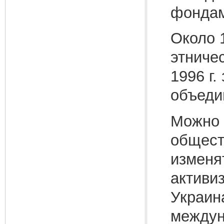
фондам
Около 
этниче
1996 г.
объедин
Можно 
общест
изменя
активи
Украин
междун