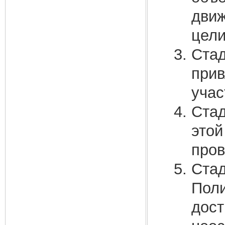
движ
цели
Стад
прив
учас
Стад
этой
пров
Стад
Поли
дост