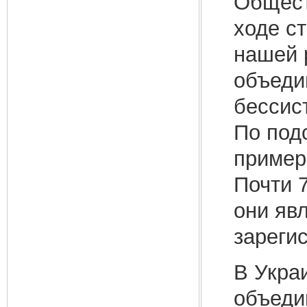
Общест
ходе с
нашей 
объеди
бессис
По под
примерн
Почти 
они яв
зареги
В Укра
объеди