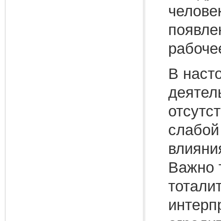
челове
появле
рабоче
В наст
деятел
отсутс
слабой
влияни
Важно 
тотали
интерп