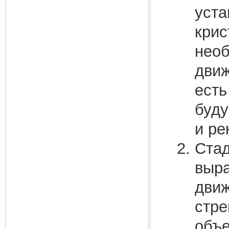
уста
крис
необ
движ
есть
буду
и ре
Стад
выра
движ
стре
объе