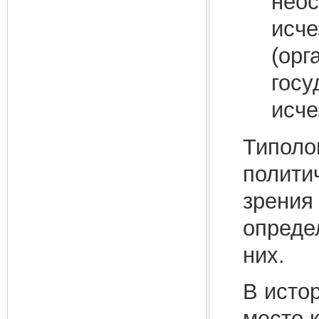
неос
исче
(орг
госу
исче
Типоло
полити
зрения
опреде
них.
В исто
место 