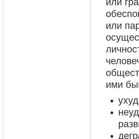
или гр
обеспо
или па
осущес
личнос
челове
общест
ими бы
ухуд
неуд
разв
дегр