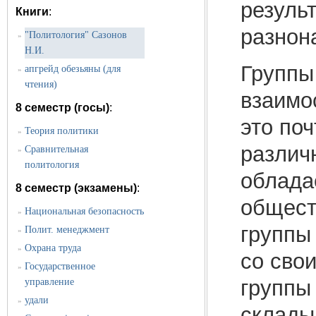
резуль
Книги
:
разнон
"Политология" Сазонов
»
Н.И.
Группы
апгрейд обезьяны (для
»
чтения)
взаимо
8 семестр (госы)
:
это по
Теория политики
»
различ
Сравнительная
»
политология
облада
8 семестр (экзамены)
:
общест
Национальная безопасность
»
группы
Полит. менеджмент
»
Охрана труда
»
со сво
Государственное
»
группы
управление
удали
»
склады