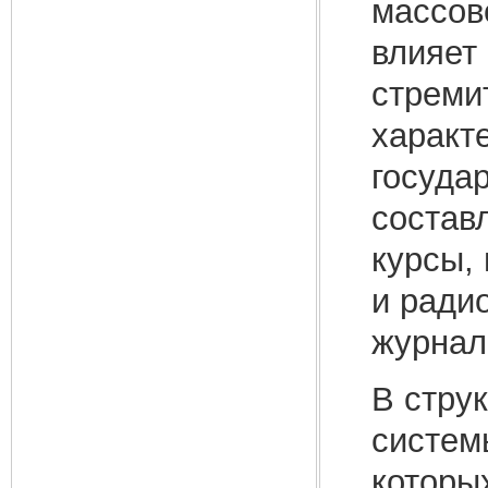
массов
влияет
стреми
характ
госуда
состав
курсы,
и ради
журнал
В стру
систем
которы