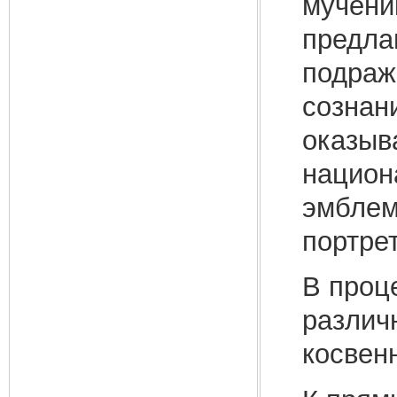
мучени
предла
подраж
сознан
оказыв
национ
эмблем
портре
В проц
различ
косвен