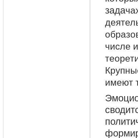
зада
ча
деятель
образо
числе и
теорети
Крупны
имеют 
Эмоцио
сводит
полити
формир