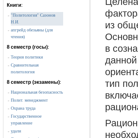
Целена
Книги
:
фактор
"Политология" Сазонов
»
Н.И.
из общ
апгрейд обезьяны (для
»
Основн
чтения)
в созн
8 семестр (госы)
:
Теория политики
данной
»
Сравнительная
»
ориент
политология
тип по
8 семестр (экзамены)
:
Национальная безопасность
включа
»
Полит. менеджмент
»
рацион
Охрана труда
»
Государственное
»
Рацион
управление
удали
необхо
»