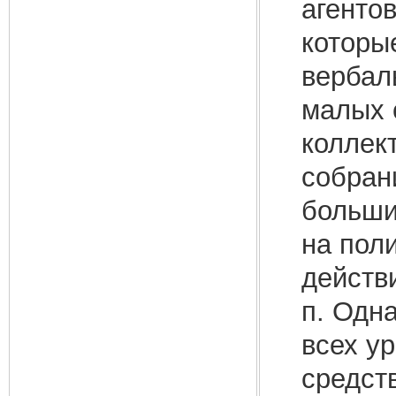
агентов
которы
вербал
малых 
коллек
собрани
больши
на пол
действ
п. Одн
всех у
средст