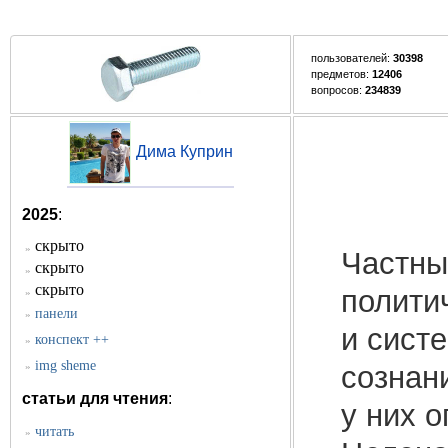
пользователей:
30398
предметов:
12406
вопросов:
234839
Дима Куприн
2025
:
скрыто
»
Частны
скрыто
»
скрыто
полити
»
панели
»
и сист
конспект ++
»
img sheme
»
сознан
статьи для чтения
:
у них 
читать
»