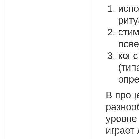
испо
риту
стим
пове
конс
(тип
опре
В проц
разноо
уровне
играет