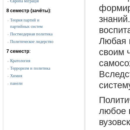
Європа міграція
»
формир
8 семестр (зачёты)
:
знаний
Теория партий и
»
партийных систем
воспит
Постмодерная политика
»
Любая 
Политическое лидерство
»
своим 
7 семестр
:
самосо
Кратология
»
Терроризм и политика
»
Вследс
Химия
»
систем
панели
»
Полити
любое 
вузовс