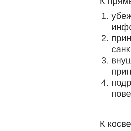
К прям
убеж
инфо
прин
санк
внуш
прин
подр
пове
К косв