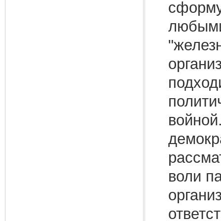
сформу
любыми
"желез
органи
подходи
полити
войной
демокр
рассма
воли п
органи
ответс