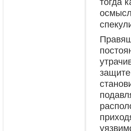
тогда 
осмысл
спекул
Правящ
постоя
утрачи
защите
станов
подавля
распол
приход
уязвим