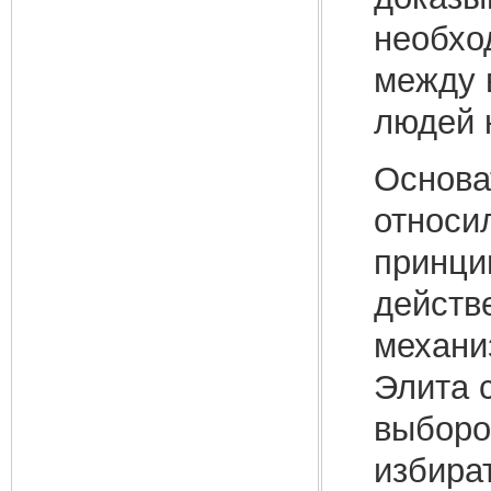
необхо
между 
людей 
Основа
относи
принци
действ
механи
Элита 
выборо
избира