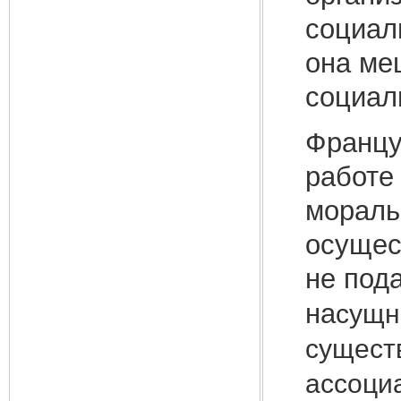
социал
она ме
социал
Францу
работе
мораль
осущес
не под
на
сущн
сущест
ассоци