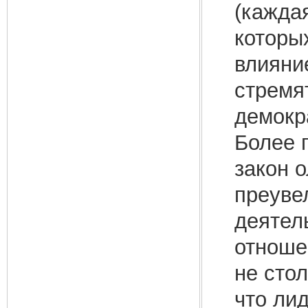
(кажда
которы
влияни
стремя
демокр
Более 
закон 
преуве
деятел
отноше
не сто
что ли