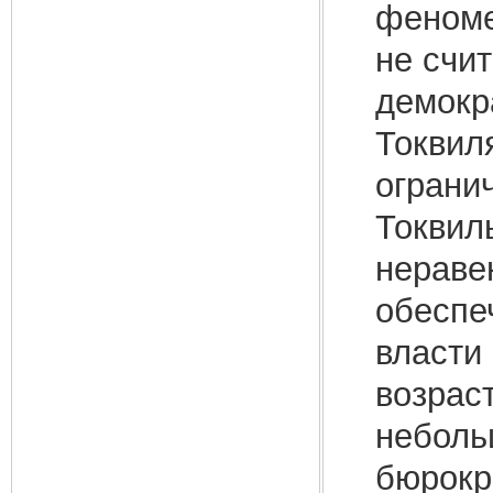
феноме
не счи
демокр
Токвил
ограни
Токвил
нераве
обеспе
власти
возрас
неболь
бюрокр