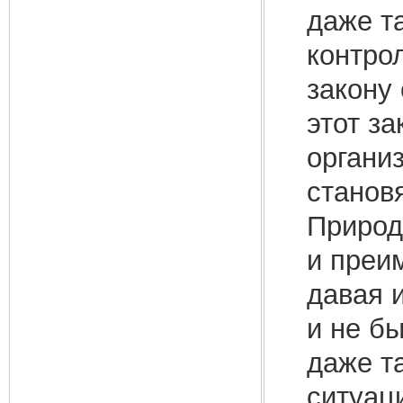
даже т
контро
закону
этот за
органи
станов
Природ
и преи
давая 
и не б
даже т
ситуац