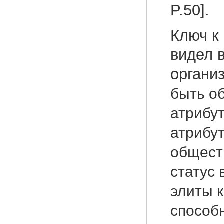
P.50].
Ключ к
видел 
органи
быть о
атрибу
атрибут
общест
статус 
элиты 
способн