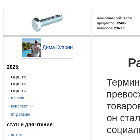
пользователей:
30398
предметов:
12406
вопросов:
234839
Дима Куприн
Р
2025
:
скрыто
»
Термин 
скрыто
»
скрыто
превос
»
панели
»
товаро
конспект ++
»
img sheme
»
он ста
статьи для чтения
:
социал
читать
»