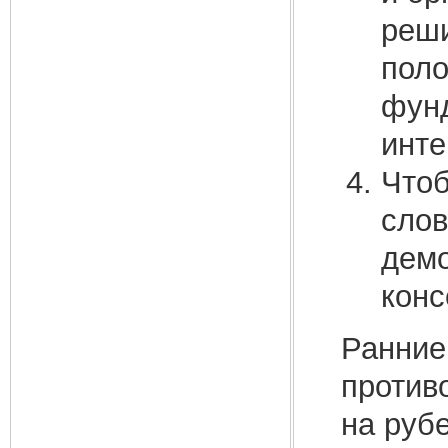
реши
поло
фунд
инте
Чтоб
слов
демо
конс
Ранние
против
на руб