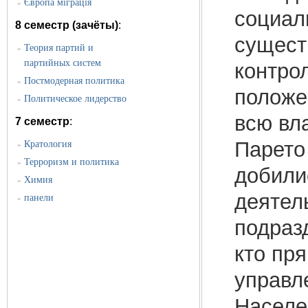
Європа міграція
»
социал
8 семестр (зачёты)
:
сущест
Теория партий и
»
партийных систем
контро
Постмодерная политика
»
положе
Политическое лидерство
»
всю вл
7 семестр
:
Парето
Кратология
»
Терроризм и политика
»
добили
Химия
»
деятель
панели
»
подразд
кто пр
управл
Населен