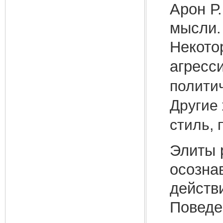
Арон Р
мысли. 
Некото
агресс
полити
Другие
стиль, 
Элиты 
осозна
действ
Поведе