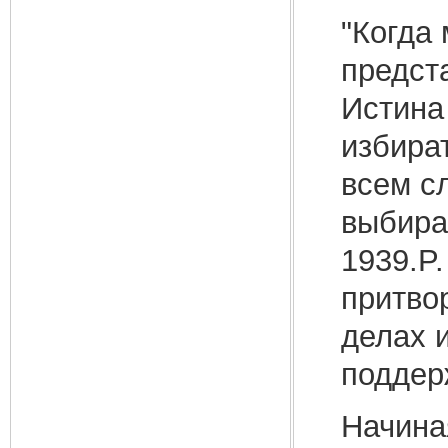
"Когда 
предст
Истина
избира
всем сл
выбираю
1939.P.
притво
делах 
поддер
Начиная