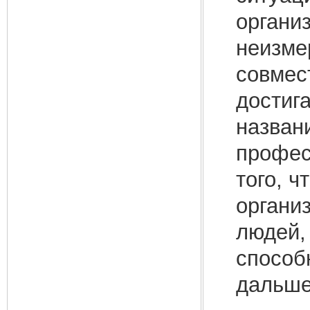
органи
неизме
совмес
достиг
назван
профес
того, 
органи
людей,
способ
дальше