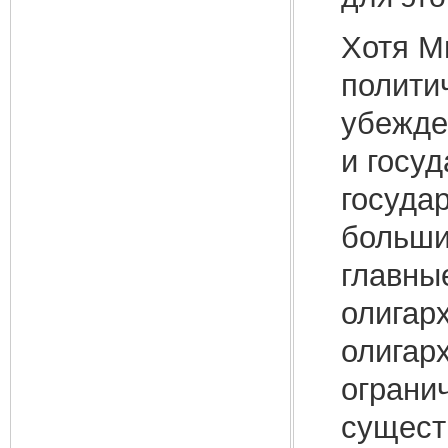
Хотя М
политич
убежде
и госуд
госуда
больши
главны
олигар
олигар
ограни
сущест