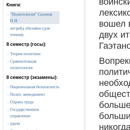
воинск
Книги
:
лексик
"Политология" Сазонов
»
Н.И.
вошел 
апгрейд обезьяны (для
»
двух и
чтения)
Гаэтан
8 семестр (госы)
:
Теория политики
»
Вопрек
Сравнительная
»
политология
полити
8 семестр (экзамены)
:
необхо
Национальная безопасность
»
общест
Полит. менеджмент
»
большей
Охрана труда
»
Государственное
»
больши
управление
удали
никогд
»