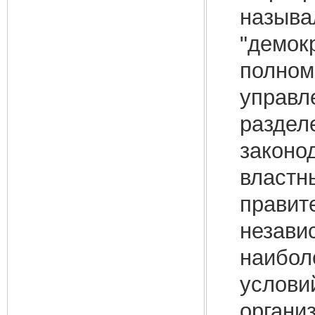
называ
"демок
полном
управл
раздел
законо
властн
правит
незави
наибол
услови
органи