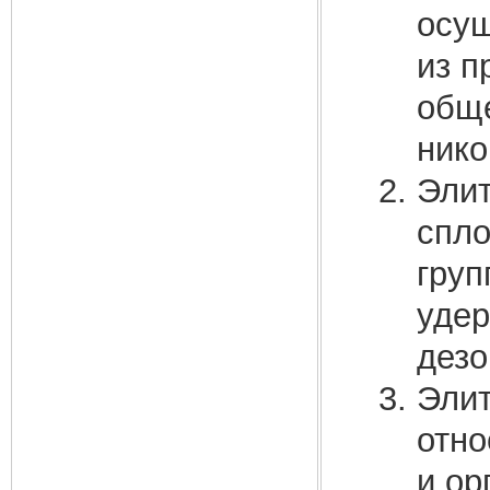
осущ
из п
обще
нико
Элит
спло
груп
удер
дезо
Элит
отно
и ор