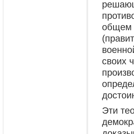
решающ
против
общем 
(прави
военно
своих 
произв
опреде
достои
Эти те
демокр
доказы