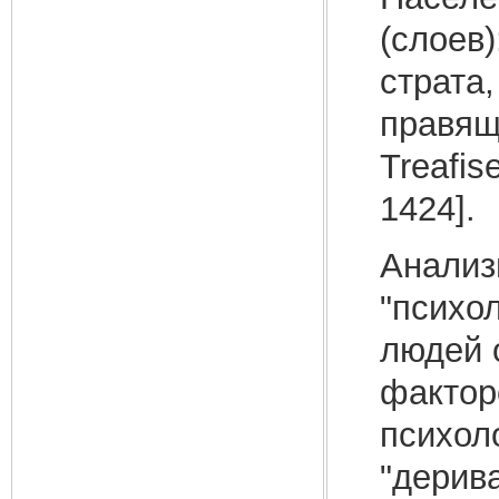
(слоев)
страта,
правящ
Treafis
1424].
Анализ
"психо
людей 
фактор
психол
"дерив