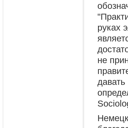
обозна
"Практ
руках э
являет
достат
не при
правит
давать
опреде
Sociolo
Немецк