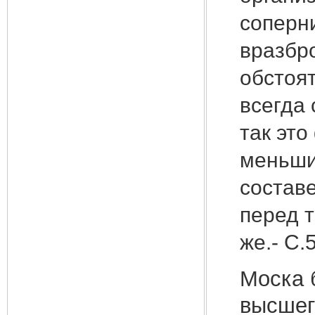
соперн
вразбр
обстоя
всегда
так это
меньши
составе
перед 
же.- С.5
Моска 
высшег