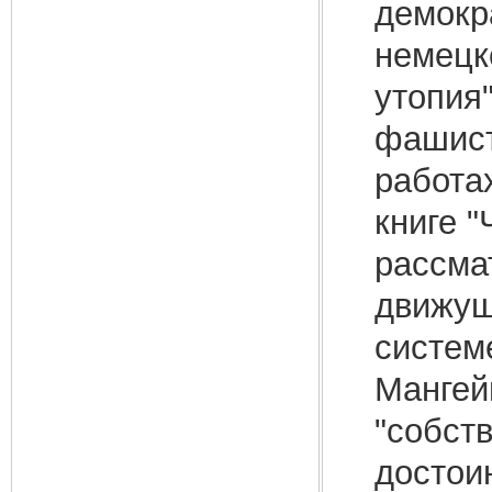
демокр
немецко
утопия
фашист
работа
книге 
рассма
движущ
систем
Мангей
"собст
достои