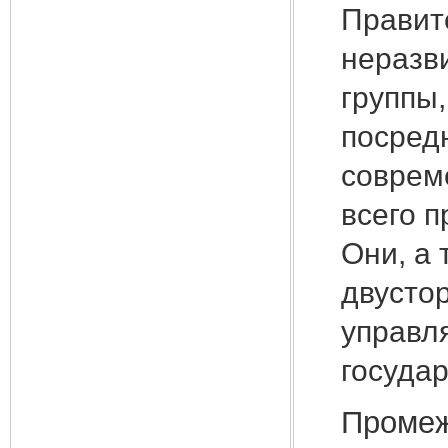
Правите
неразви
группы,
посред
соврем
всего 
Они, а 
двусто
управл
госуда
Промеж