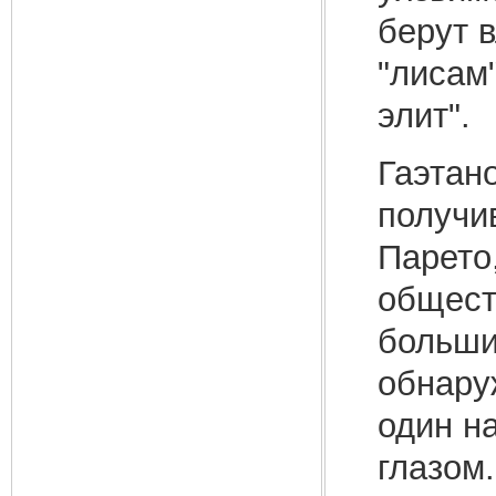
берут 
"лисам
элит".
Гаэтан
получи
Парето
общест
больши
обнару
один н
глазом