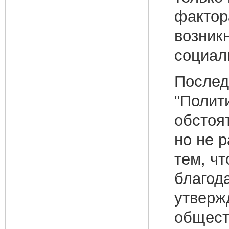
фактор
возник
социал
Послед
"Полит
обстоя
но не 
тем, ч
благод
утверж
общест