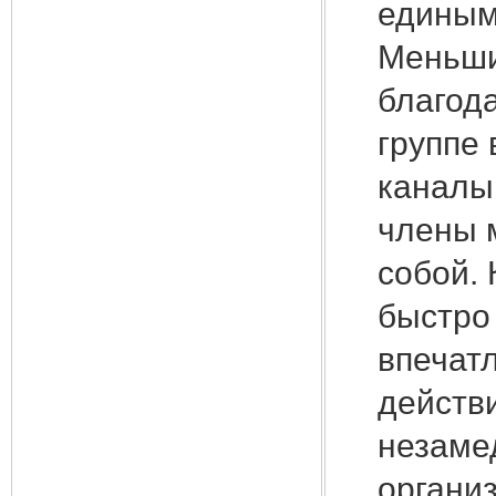
единым
Меньши
благод
группе 
каналы
члены 
собой.
быстро
впечат
действ
незаме
организ