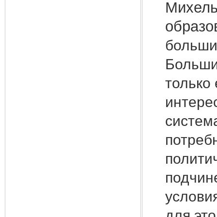
Михель
образо
больши
Больши
только 
интерес
система
потреб
политич
подчин
условия
для это