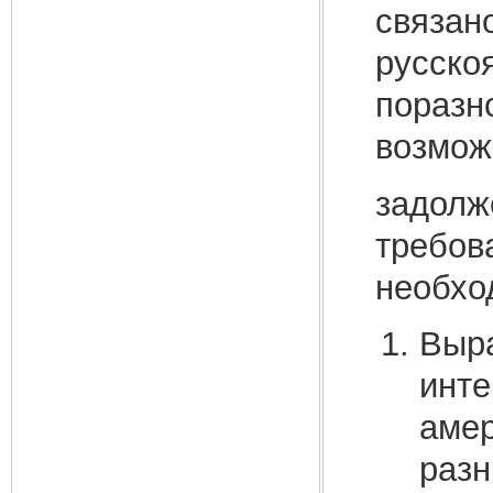
связано
русско
поразн
возмож
задолж
требов
необхо
Выра
инте
амер
разн