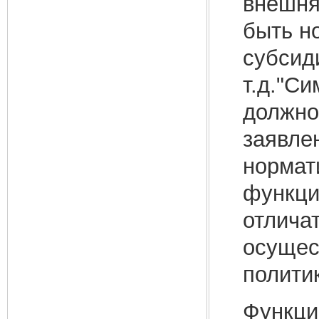
внешняя
быть н
субсид
т.д."С
должно
заявлен
нормат
функци
отличат
осущес
полити
Функци