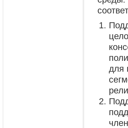
соотве
Подд
цело
конс
поли
для 
сегм
рели
Подд
подд
член