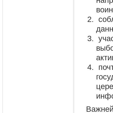
напр
воин
собл
данн
учас
выбо
акти
почт
госу
цере
инф
Важней