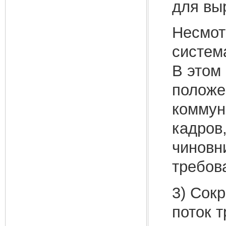
для вы
Несмот
систем
В этом 
положе
коммун
кадров
чиновн
требов
3) Сок
поток 