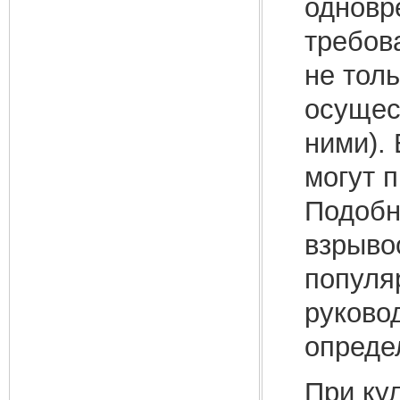
одновр
требов
не тол
осущес
ними).
могут 
Подобн
взрыво
популя
руково
опреде
При ку