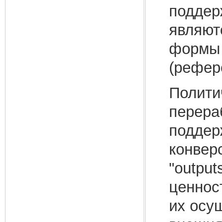
поддер
являют
формы 
(рефер
Полити
перера
поддер
конверс
"outpu
ценнос
их осу