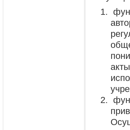
функ
авто
регу
обще
пони
акты
испо
учре
функ
прив
Осущ