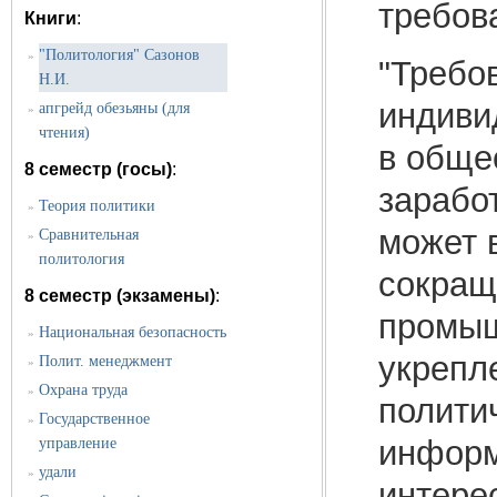
требов
Книги
:
"Политология" Сазонов
»
"Требо
Н.И.
индиви
апгрейд обезьяны (для
»
чтения)
в обще
8 семестр (госы)
:
зарабо
Теория политики
»
может 
Сравнительная
»
политология
сокращ
8 семестр (экзамены)
:
промыш
Национальная безопасность
»
укрепл
Полит. менеджмент
»
Охрана труда
»
полити
Государственное
»
информ
управление
удали
»
интере