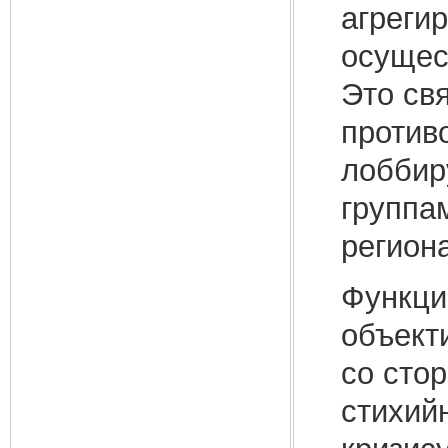
агреги
осущес
Это свя
против
лоббир
группа
регион
Функци
объект
со сто
стихий