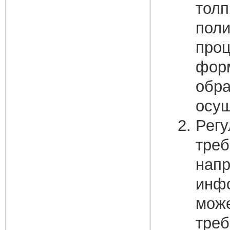
толп
поли
проц
форм
обра
осущ
Регу
треб
напр
инфо
може
треб