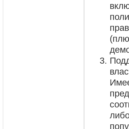
вкл
поли
прав
(плю
демо
Подд
влас
Имее
пред
соот
либо
попу