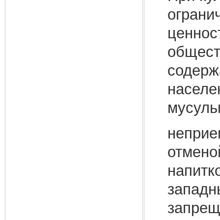
ограни
ценнос
общест
содерж
населе
мусуль
неприе
отмено
напитк
западн
запрещ