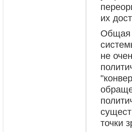
переор
их дос
Общая 
систем
не оче
полити
"конве
обраще
полити
сущест
точки 