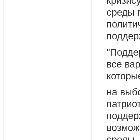
кризис
среды 
полити
поддер
"Поддер
все ва
которы
на выб
патриот
поддер
возмож
среды.