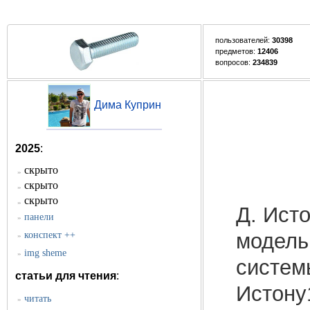
пользователей:
30398
предметов:
12406
вопросов:
234839
Дима Куприн
2025
:
скрыто
»
скрыто
»
скрыто
»
Д. Ист
панели
»
модель
конспект ++
»
img sheme
»
системы
статьи для чтения
:
Истону
читать
»