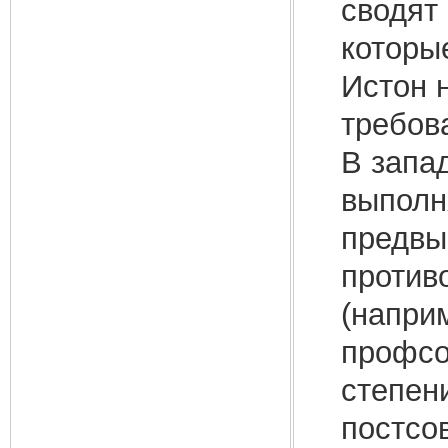
сводят
которы
Истон 
требова
В запа
выполн
предвы
против
(напри
профсо
степен
постсо