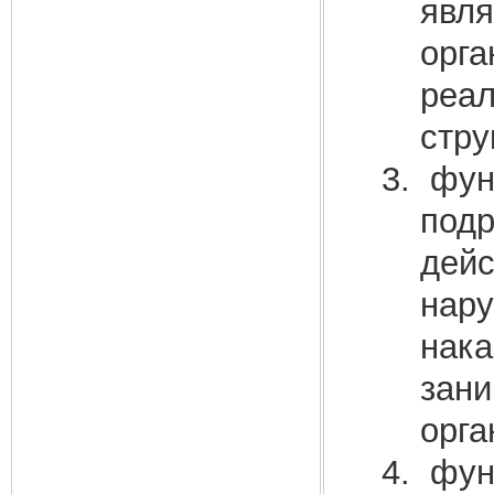
явля
орга
реал
стру
функ
подр
дейс
нару
нака
зани
орга
функ