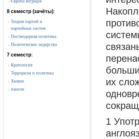
Європа міграція
»
Накопл
8 семестр (зачёты)
:
противо
Теория партий и
»
партийных систем
систем
Постмодерная политика
»
связан
Политическое лидерство
»
7 семестр
:
перена
Кратология
»
больши
Терроризм и политика
»
их сло
Химия
»
панели
»
одновр
сокращ
1 Упот
англоя