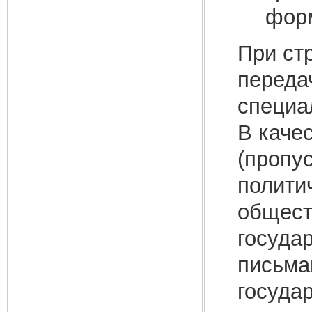
форм
При ст
переда
специа
В каче
(пропу
полити
общест
госуда
письма
госуда