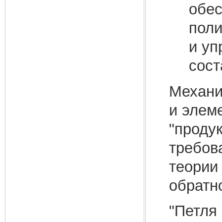
обес
пол
и уп
сос
Механи
и элем
"проду
требов
теории
обратно
"Петля 