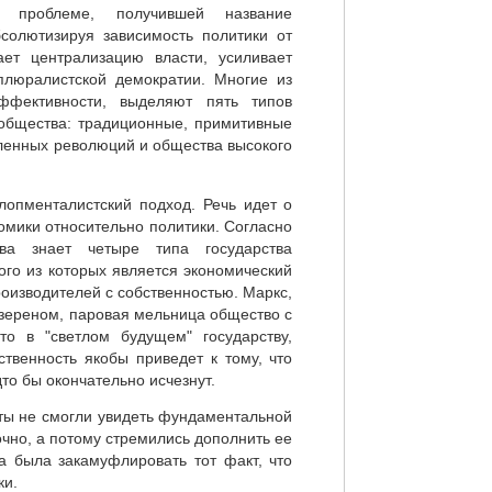
к проблеме, получившей название
абсолютизируя зависимость политики от
ает централизацию власти, усиливает
плюралистской демократии. Многие из
ффективности, выделяют пять типов
 общества: традиционные, примитивные
ленных революций и общества высокого
лопменталистский подход. Речь идет о
мики относительно политики. Согласно
ва знает четыре типа государства
ого из которых является экономический
оизводителей с собственностью. Маркс,
сюзереном, паровая мельница общество с
о в "светлом будущем" государству,
ственность якобы приведет к тому, что
то бы окончательно исчезнут.
сты не смогли увидеть фундаментальной
чно, а потому стремились дополнить ее
а была закамуфлировать тот факт, что
ки.