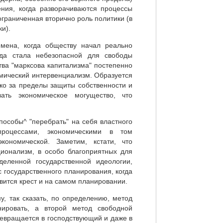
ения, когда разворачиваются процессы
ограниченная вторично роль политики (в
ки).
мена, когда обществу начал реально
ода стала небезопасной для свободы
тва "марксова капитализма" постепенно
мический интервенциализм. Образуется
ко за пределы защиты собственности и
вать экономическое могущество, что
пособы^ "перебрать" на себя властного
роцессами, экономическими в том
кономической. Заметим, кстати, что
ионализм, в особо благоприятных для
деленной государственной идеологии,
 государственного планирования, когда
авится крест и на самом планировании.
у, так сказать, по определению, метод
нировать, а второй метод свободной
ревращается в господствующий и даже в