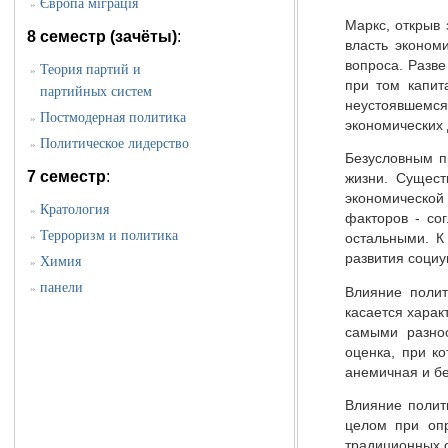
Європа міграція
»
Маркс, открыв
8 семестр (зачёты)
:
власть эконом
вопроса. Разве
Теория партий и
»
при том капит
партийных систем
неустоявшемся
Постмодерная политика
»
экономических 
Политическое лидерство
»
Безусловным п
7 семестр
:
жизни. Сущест
экономической
Кратология
»
факторов - со
Терроризм и политика
»
остальными. К
развития социу
Химия
»
панели
»
Влияние полит
касается харак
самыми разно
оценка, при к
анемичная и бе
Влияние полит
целом при оп
традиционных о