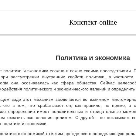
Конспект-online
Политика и экономика
е политики и экономики сложно и важно своими последствиями. П
при рассмотрении внутренних свойств политики, в частности
когда она осознавалась как сфера общества. Сейчас целесооб
одействия политического и экономического явлений и определить
щем виде этот механизм заключается во взаимном многомерно
 его в том, что срабатывает он, как правило, не прямо, а 
кое определение имеет положительные и отрицательные момен
ом охватить все явления целиком. С другой - не показывает в
 политики и экономики.
политики с экономикой отметим прежде всего определяющую рол