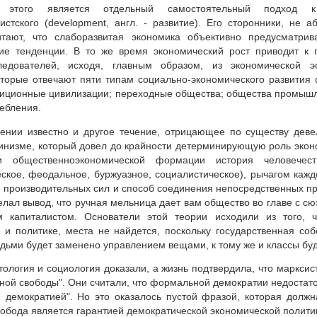
ти этого является отдельный самостоятельный подход 
истского (development, англ. - развитие). Его сторонники, не 
итают, что слаборазвитая экономика объективно предусматрив
кие тенденции. В то же время экономический рост приводит к 
ледователей, исходя, главным образом, из экономической э
которые отвечают пяти типам социально-экономического развития
диционные цивилизации; переходные общества; общества промыш
ебления.
ении известно и другое течение, отрицающее по существу деве
инизме, который довел до крайности детерминирующую роль эконо
и общественноэкономической формации история человечест
ское, феодальное, буржуазное, социалистическое), рычагом кажд
е производительных сил и способ соединения непосредственных пр
делал вывод, что ручная мельница дает вам общество во главе с 
капиталистом. Основатели этой теории исходили из того, чт
 и политике, места не найдется, поскольку государственная соб
дьми будет заменено управлением вещами, к тому же и классы буд
ология и социология доказали, а жизнь подтвердила, что маркси
ой свободы". Они считали, что формальной демократии недостато
й демократией". Но это оказалось пустой фразой, которая должн
обода является гарантией демократической экономической полити