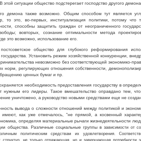
В этой ситуации общество подстерегает господство другого демона 
го демона также возможно. Общим способом тут является угл
р, то это, во-первых, институализация политики, потому что 
ности, способны защитить граждан от неограниченного государ
ободы; вовторых, сознание оптимальности метода проектиров
где это возможно, использование его.
 постсоветское общество для глубокого реформирования испо
 государства. Установить режим хозяйственной конкуренции, вне
принимательства невозможно без соответствующей экономико-прав
гих норм, регулирующих отношения собственности, демонополизи
бращению ценных бумаг и пр.
сохраняется необходимость предоставления государству в опреде
ют нужным его лидеры. Такое вмешательство оправдано тем, чт
ение уничтожено, а руководство новыми средствами еще не созда
анность вывода о сложности отношений между политикой и эконом
 имеют, как уже отмечалось, "не прямой, а косвенный характ
ономика, определяя материальные рычаги жизнедеятельности люде
и общества. Различные социальные группы в за
висимости от с
азличным политическим средствам их удовлетворения. Соответст
х структур, не только отражающая, но и завершающая потребности э