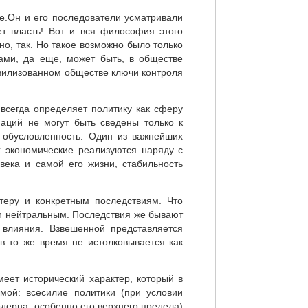
ве.Он и его последователи усматривали
ет власть! Вот и вся философия этого
чно, так. Но такое возможно было только
ами, да еще, может быть, в обществе
вилизованном обществе ключи контроля
всегда определяет политику как сферу
наций не могут быть сведены только к
 обусловленность. Один из важнейших
х экономические реализуются наряду с
века и самой его жизни, стабильность
теру и конкретным последствиям. Что
ли нейтральным. Последствия же бывают
влияния. Взвешенной представляется
в то же время не истолковывается как
меет исторический характер, который в
ой: всесилие политики (при условии
одерна, особенно его верхнего предела)