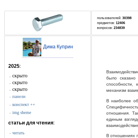
пользователей:
30398
предметов:
12406
вопросов:
234839
Дима Куприн
2025
:
Взаимодействи
скрыто
»
было сказано 
скрыто
»
способности, 
скрыто
»
механизм взаим
панели
»
В наиболее об
конспект ++
»
Специфичность
img sheme
отношения. Та
»
единым взгляд
статьи для чтения
:
взаимодействия
читать
»
В отношениях 