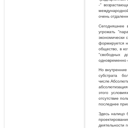
-" возрастающ
международной 
очень отдаленн
Сегодняшнее в
угрожать "пар
экономически с
формируется н
общество, в к
"свободных д
одновременно 
Но внутренние 
субстрата б
числе.Абсолю
абсолютизация
этого условия
отсутствие пол
последнее прио
Здесь налицо 
проектировани
деятельности г