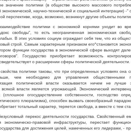
ее значение политики (в обществе высокого массового потребл
экономической, научно-технической и социальной интеграции) -" 
ой перспективе, когда, возможно, возникнут другие объекты полити
заимодействие политики с экономикой корнями уходит во вре
адокс свободы", то есть неограниченная экономическая своб
лабых. В этих условиях социум ограждает себя тем, что из общес
овый строй. Самым характерным признаком его^становится эконо
отором функции государства в экономической сфере выходят дале
оговоров". Государство приобретает возможность контролиро
свидетельствует о расширении сферы политической деятельности.
свойства политики таковы, что при определенных условиях она с
ольше, чем необходимо для управления общественными п
тизация политической власти оказывается ничем не лучше э
 всякой власти является угрожающей. Экономический интервенц
х (сплошное огосударствление собственности, господство опре
итического плюрализма), способен вызвать своеобразный парадокс
бретает тотальный характер, теряется свобода, а вместе с тем ст
безусловный перекос деятельности государства. Свойственный ем
я экономическо-правовой инфраструктуры, перестает функцио
осударства для достижения целей, намеченных его лидерами, - п