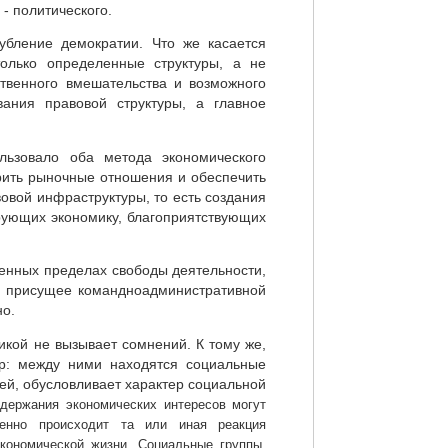
- политического.
убление демократии. Что же касается
только определенные структуры, а не
ственного вмешательства и возможного
ания правовой структуры, а главное
льзовало оба метода экономического
дрить рыночные отношения и обеспечить
овой инфраструктуры, то есть создания
рующих экономику, благоприятствующих
ленных пределах свободы деятельности,
о присущее командноадминистративной
но.
икой не вызывает сомнений. К тому же,
ер: между ними находятся социальные
й, обусловливает характер социальной
одержания экономических интересов могут
венно происходит та или иная реакция
кономической жизни. Социальные группы,