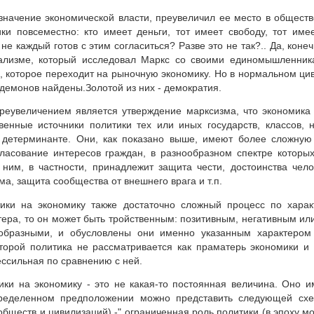
 значение экономической власти, преувеличил ее место в общест
ики повсеместно: кто имеет деньги, тот имеет свободу, тот име
 не каждый готов с этим согласиться? Разве это не так?.. Да, коне
ализме, который исследовал Маркс со своими единомышленник
, которое переходит на рыночную экономику. Но в нормальном ци
демонов найдены.Золотой из них - демократия.
реувеличением является утверждение марксизма, что экономика 
венные источники политики тех или иных государств, классов, 
 детерминанте. Они, как показано выше, имеют более сложную
гласование интересов граждан, в разнообразном спектре которы
 ним, в частности, принадлежит защита чести, достоинства чело
ма, защита сообщества от внешнего врага и т.п.
ики на экономику также достаточно сложный процесс по харак
тера, то он может быть тройственным: позитивным, негативным и
образными, и обусловлены они именно указанным характером 
оторой политика не рассматривается как праматерь экономики и 
ссильная по сравнению с ней.
ики на экономику - это не какая-то постоянная величина. Оно и
ределенном предположении можно представить следующей схем
бществ и цивилизаций) -" ограниченная роль политики (в эпоху м