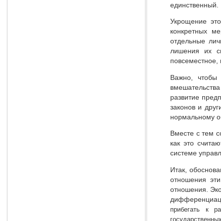
единственный. 
Укрощение это
конкретных ме
отдельные лич
лишения их св
повсеместное, 
Важно, чтобы
вмешательства
развитие пред
законов и дру
нормальному о
Вместе с тем 
как это счита
системе управл
Итак, обоснов
отношения эти
отношения. Эк
дифференциаци
прибегать к р
государственны