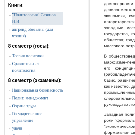
достовернос
Книги
:
девелопментал
"Политология" Сазонов
»
экономики, сч
Н.И.
авторитаристс
западных исс
апгрейд обезьяны (для
»
государства, 
чтения)
общества; тра
8 семестр (госы)
:
массового потр
Теория политики
В обществовед
»
марксизме-лен
Сравнительная
»
его концепци
политология
(рабовладельче
8 семестр (экзамены)
:
базис, развити
как известно, 
Национальная безопасность
»
промышленным 
Полит. менеджмент
следовательно,
»
руководство лю
Охрана труда
»
Государственное
»
Западная полит
управление
роли "формальн
"экономическо
удали
»
формальная св