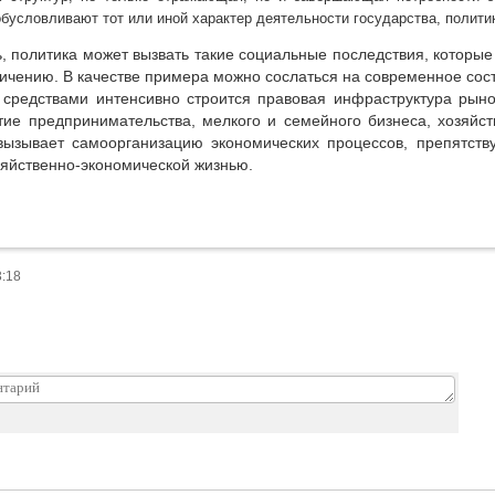
обусловливают тот или иной характер деятельности государства, полити
, политика может вызвать такие социальные последствия, которые
ичению. В качестве примера можно сослаться на современное сост
 средствами интенсивно строится правовая инфраструктура рыно
тие предпринимательства, мелкого и семейного бизнеса, хозяйс
вызывает самоорганизацию экономических процессов, препятств
зяйственно-экономической жизнью.
3:18