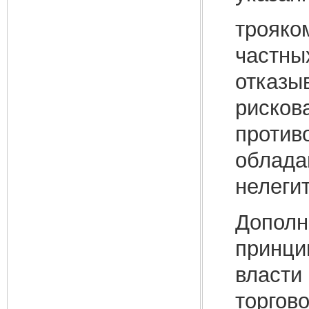
трояко
частных
отказы
рисков
против
обладав
нелеги
Дополн
принци
власти
торгов