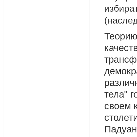
избират
(насле
Теорию
качест
трансф
демокр
различ
тела" 
своем 
столет
Падуан