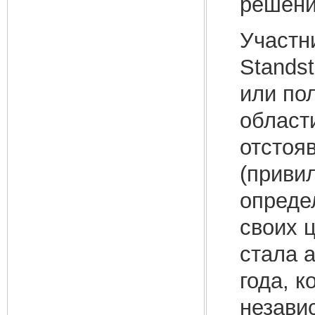
решени
Участн
Standst
или по
област
отстоя
(привил
опреде
своих 
стала 
года, 
незави