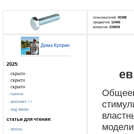
пользователей:
30398
предметов:
12406
вопросов:
234839
Дима Куприн
2025
:
ев
скрыто
»
скрыто
»
скрыто
»
Общеев
панели
»
стимул
конспект ++
»
img sheme
»
властн
статьи для чтения
:
модели
читать
»