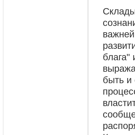
Склады
сознан
важней
развит
блага"
выража
быть и
процес
властит
сообще
распор