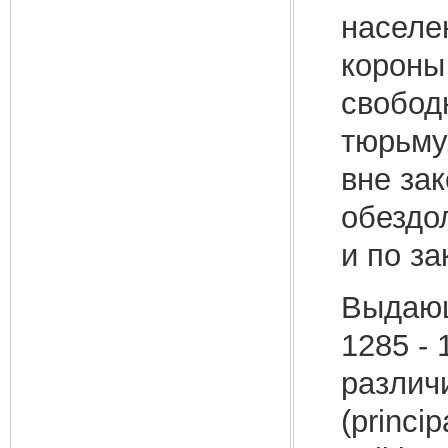
населе
короны
свобод
тюрьму
вне за
обездол
и по за
Выдающ
1285 -
различи
(princi