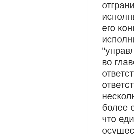
отгран
исполн
его ко
исполн
"управл
во глав
ответс
ответс
нескол
более с
что ед
осущес