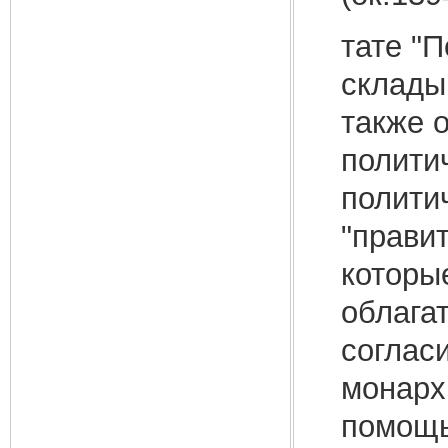
тате "
склады
также 
полити
полити
"прави
которые
облагат
соглас
монарх
помощь