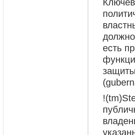
Ключев
полити
властн
должнос
есть пр
функци
защиты
(gubern
!(tm)St
публич
владен
указан