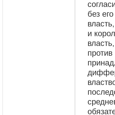
соглас
без его
власть,
и коро
власть,
против 
принад
диффер
властв
послед
средне
обязат