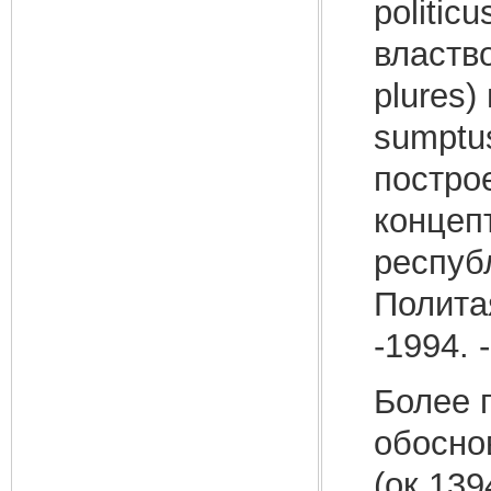
politic
властво
plures)
sumptu
постро
концеп
респуб
Полита
-1994. -
Более 
обосно
(ок.139