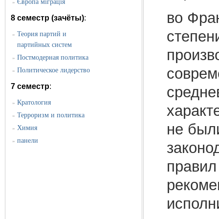
Європа міграція
»
во Фран
8 семестр (зачёты)
:
степен
Теория партий и
»
партийных систем
произв
Постмодерная политика
»
соврем
Политическое лидерство
»
7 семестр
:
средне
Кратология
»
характ
Терроризм и политика
»
не был
Химия
»
панели
»
законо
правил
рекоме
исполн