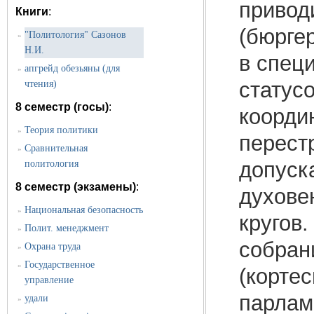
привод
Книги
:
(бюрге
"Политология" Сазонов
»
Н.И.
в спец
апгрейд обезьяны (для
»
статусо
чтения)
8 семестр (госы)
:
коорди
Теория политики
»
перест
Сравнительная
»
допуск
политология
8 семестр (экзамены)
:
духове
Национальная безопасность
»
кругов
Полит. менеджмент
»
собран
Охрана труда
»
Государственное
»
(кортес
управление
парламе
удали
»