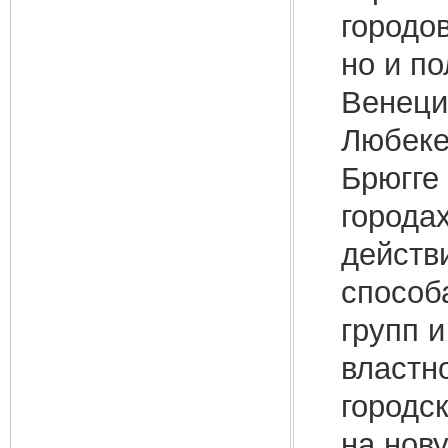
городо
но и по
Венеци
Любеке
Брюгге 
города
действ
способ
групп 
властн
городс
на нов