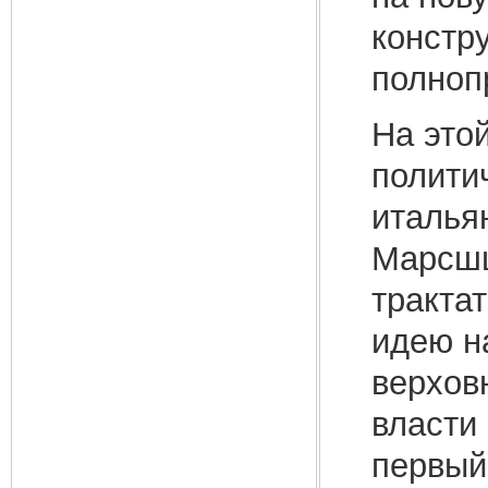
констр
полноп
На этой
полити
италья
Марсшш
тракта
идею н
верхов
власти
первый