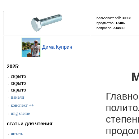
пользователей:
30398
предметов:
12406
вопросов:
234839
Дима Куприн
2025
:
М
скрыто
»
скрыто
»
скрыто
»
Главно
панели
»
полито
конспект ++
»
img sheme
»
степен
статьи для чтения
:
продол
читать
»