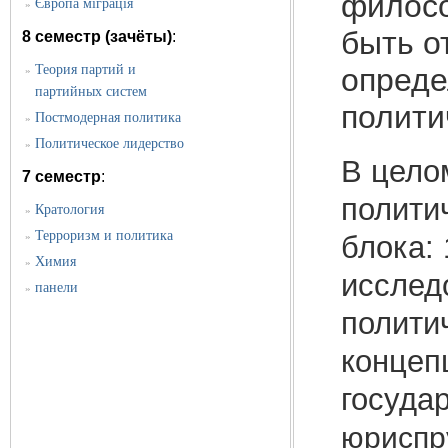
филосо
Європа міграція
»
быть о
8 семестр (зачёты)
:
Теория партий и
опреде
»
партийных систем
полити
Постмодерная политика
»
Политическое лидерство
»
В цело
7 семестр
:
полити
Кратология
»
Терроризм и политика
блока:
»
Химия
»
исслед
панели
»
полити
концеп
госуда
юриспр