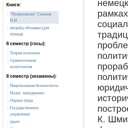
немецк
Книги
:
рамках
"Политология" Сазонов
»
Н.И.
социал
апгрейд обезьяны (для
»
традиц
чтения)
пробле
8 семестр (госы)
:
полити
Теория политики
»
Сравнительная
»
прораб
политология
полити
8 семестр (экзамены)
:
юридич
Национальная безопасность
»
Полит. менеджмент
»
истори
Охрана труда
»
постро
Государственное
»
управление
К. Шми
удали
»