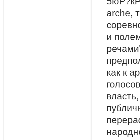
5юР?кР
arche,
т
соревн
и поле
речами
предпо
как к а
голосо
власть,
публичн
перера
народн