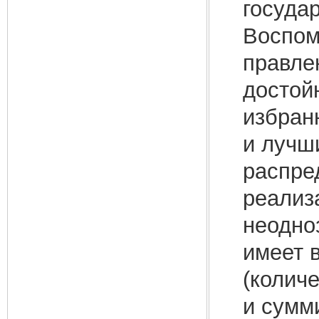
госуда
Воспоми
правле
достой
избран
и лучш
распре
реализ
неодно
имеет 
(колич
и сумм