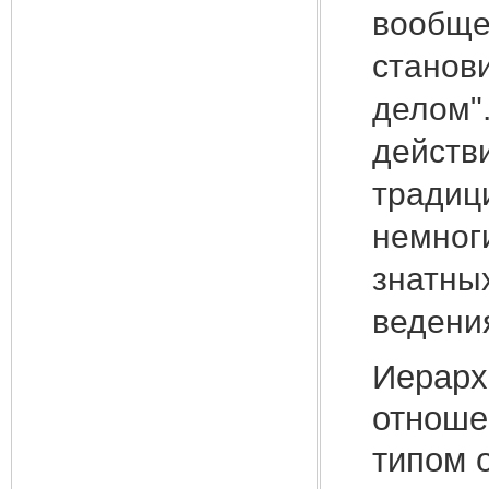
вообще
станови
делом"
действ
традиц
немноги
знатных
ведения
Иерарх
отноше
типом 