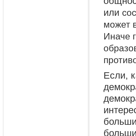
общнос
или
со
может в
Иначе г
образо
против
Если, 
демокр
демокр
интере
большин
больши