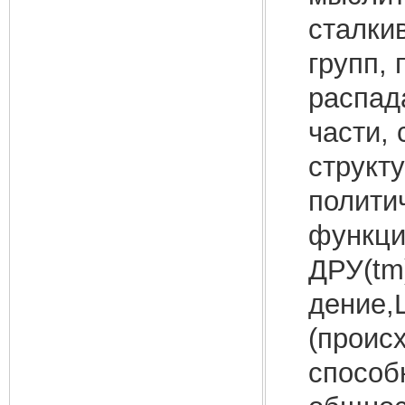
сталки
групп,
распад
части,
структ
полити
функци
ДРУ(tm
дение,
(происх
способ