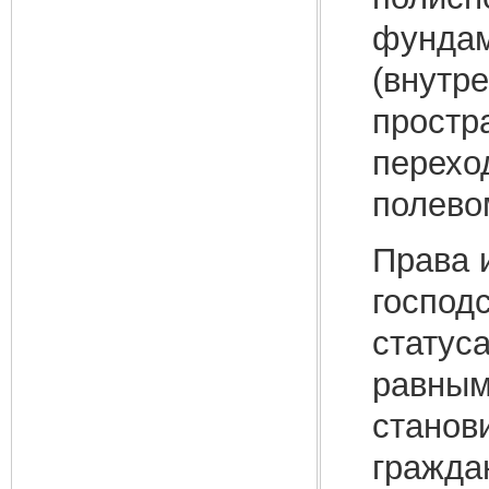
фундам
(внутр
простр
перехо
полево
Права 
господс
статус
равным
станов
гражда