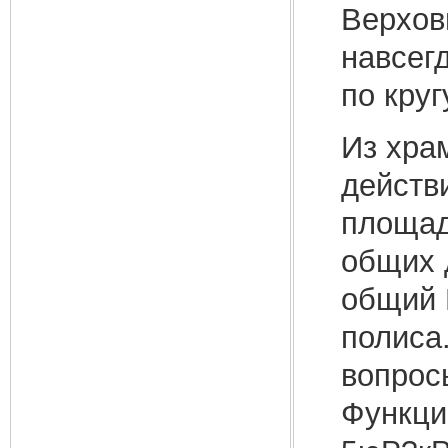
Верховн
навсегд
по круг
Из храм
действ
площад
общих 
общий 
полиса
вопросы
Функци