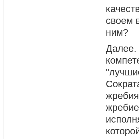
качест
своем 
ним?
Далее.
компет
"лучши
Сократ
жребия,
жребие
исполн
которо