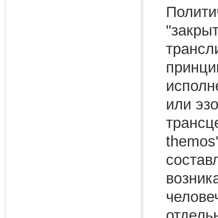
Полити
"закры
трансл
принци
исполн
или эз
трансц
themos
состав
возник
челове
отдель