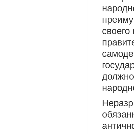
народн
преиму
своего 
правите
самоде
госуда
должно
народно
Неразр
обязан
античн