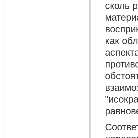
сколь 
матери
восприн
как об
аспект
противо
обстоя
взаимо
"исокра
равнов
Соотве