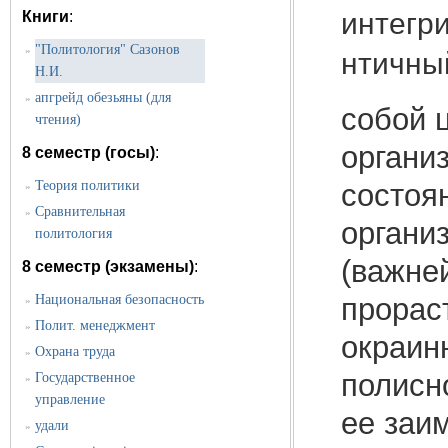
интегри
Книги
:
"Политология" Сазонов
»
нтичны
Н.И.
апгрейд обезьяны (для
»
собой 
чтения)
органи
8 семестр (госы)
:
состоя
Теория политики
»
Сравнительная
»
органи
политология
(важне
8 семестр (экзамены)
:
прораст
Национальная безопасность
»
Полит. менеджмент
»
окраин
Охрана труда
»
полисн
Государственное
»
управление
ее заим
удали
»