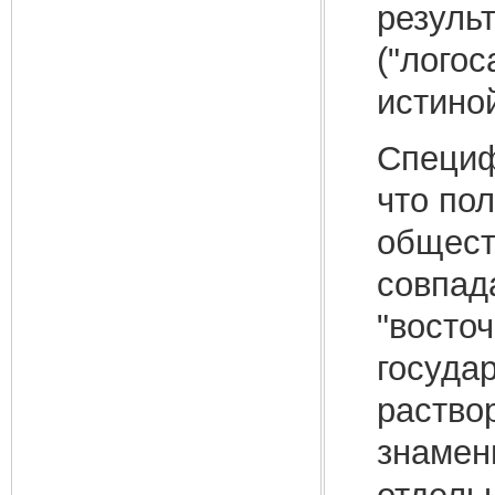
резуль
("логос
истино
Специф
что по
общест
совпад
"восто
госуда
раство
знамен