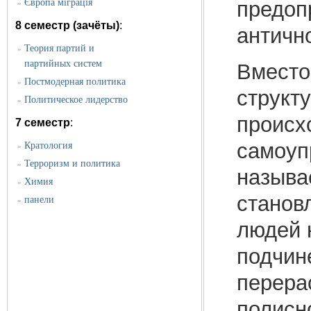
предоп
Європа міграція
»
8 семестр (зачёты)
:
античн
Теория партий и
»
партийных систем
Вместо
Постмодерная политика
»
структу
Политическое лидерство
»
происх
7 семестр
:
самоуп
Кратология
»
Терроризм и политика
»
называ
Химия
»
станов
панели
»
людей 
подчин
перера
полисн