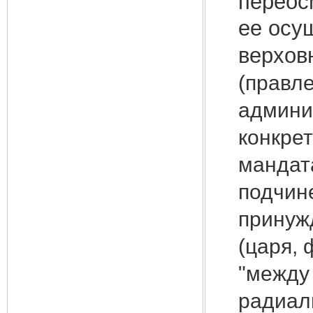
переос
ее осу
верхов
(правл
админи
конкре
мандат
подчин
принуж
(царя,
"между
радиаль