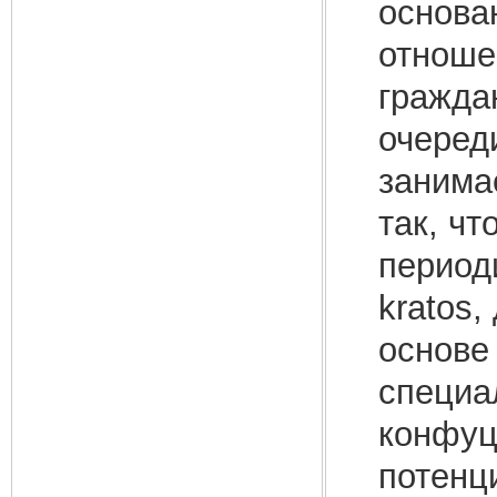
основа
отноше
гражда
очеред
занима
так, чт
период
kratos,
основе
специа
конфуци
потенц