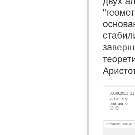
двух а
"геоме
основа
стабил
за
верш
теорет
Аристо
03.09.2013; 21
хиты: 1578
0
рейтинг: