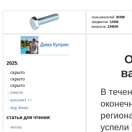
пользователей:
30398
предметов:
12406
вопросов:
234839
Дима Куприн
О
2025
:
в
скрыто
»
скрыто
»
скрыто
»
В течен
панели
»
конспект ++
»
оконечн
img sheme
»
регион
статьи для чтения
:
успели 
читать
»