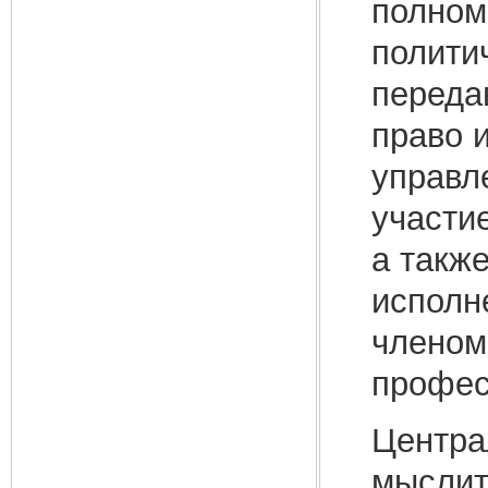
полном
полити
переда
право 
управл
участи
а такж
исполн
членом
профес
Центра
мыслит