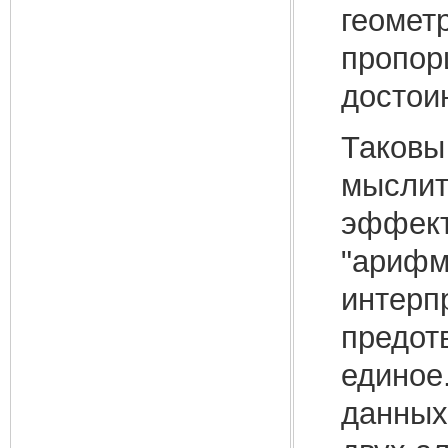
геомет
пропор
достои
Таковы
мыслит
эффект
"арифм
интерп
предот
единое
данных