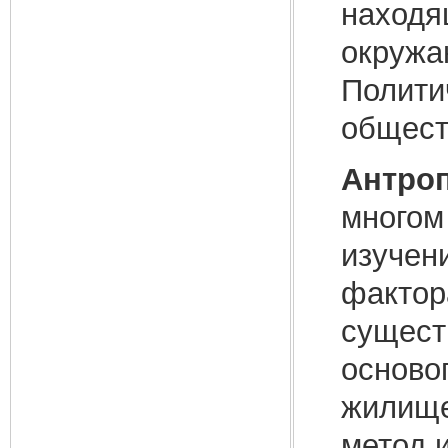
находя
окружа
Полити
общест
Антроп
многом
изучен
фактор
сущест
осново
жилище,
метод 