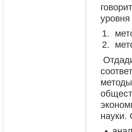
говорит
уровня
мето
мето
Отдади
соотве
методы
общест
экономи
науки.
анал