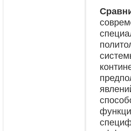
Сравн
соврем
специа
полито
систем
контине
предпо
явлени
способ
функци
специф