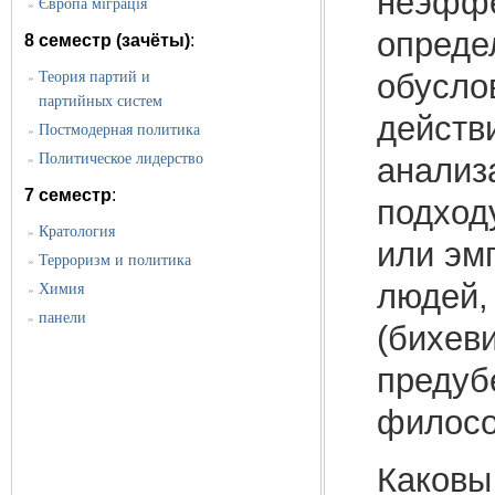
неэффе
Європа міграція
»
опреде
8 семестр (зачёты)
:
обусло
Теория партий и
»
партийных систем
действ
Постмодерная политика
»
Политическое лидерство
анализ
»
7 семестр
:
подход
Кратология
»
или эм
Терроризм и политика
»
людей, 
Химия
»
панели
»
(бихев
предуб
филосо
Каковы