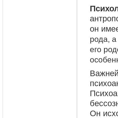
Психол
антропо
он име
рода, а
его род
особен
Важней
психоа
Психоа
бессоз
Он исх