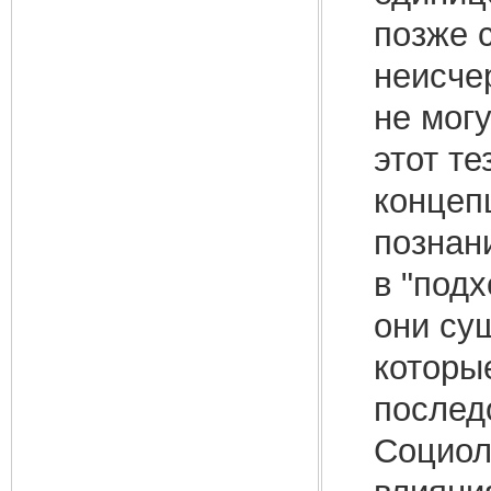
позже 
неисче
не мог
этот те
концеп
познан
в "подх
они су
которы
послед
Социол