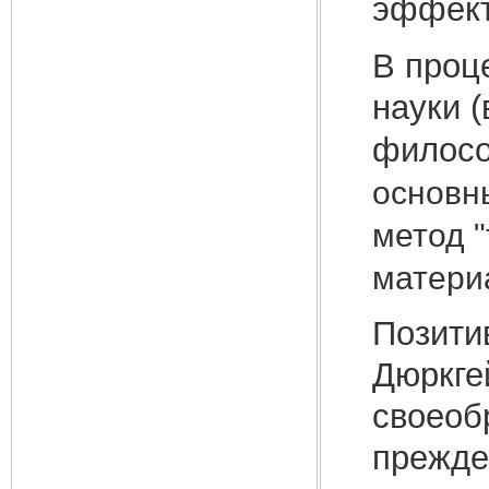
эффект
В проц
науки 
филос
основн
метод "
матери
Позити
Дюркге
своеоб
прежде 