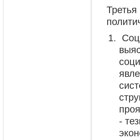
Третья
политич
Соци
выяс
соци
явле
сист
стру
проя
- те
экон