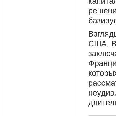
капита
решени
базиру
Взгляд
США. В
заключа
Франци
которы
рассма
неудив
длител