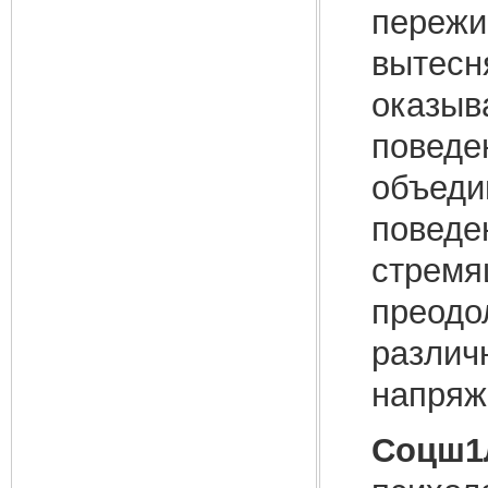
пережи
вытесн
оказыв
поведе
объеди
поведен
стремя
преодо
различ
напряж
Соцш1