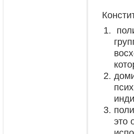
Консти
поли
груп
восх
кото
доми
псих
инди
поли
это 
испо