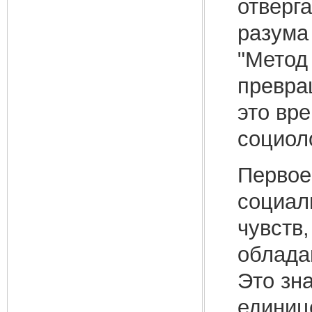
отверг
разума 
"Метод
превра
это вр
социоло
Первое
социал
чувств
облада
Это зн
единиц