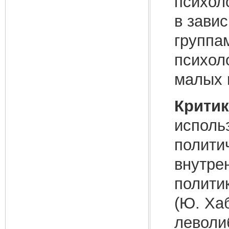
психол
в зави
группа
психоло
малых г
Критик
исполь
полити
внутре
полити
(Ю. Хаб
леволи