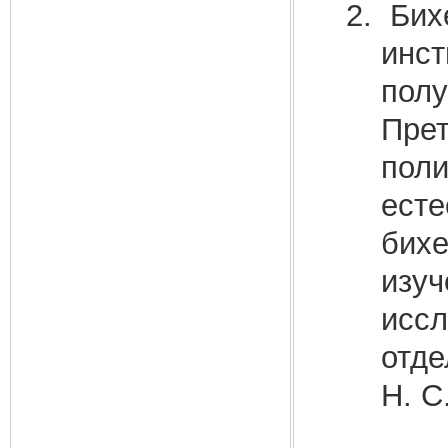
Бихе
инст
полу
Прет
поли
есте
бихе
изуч
иссл
отде
Н. С.