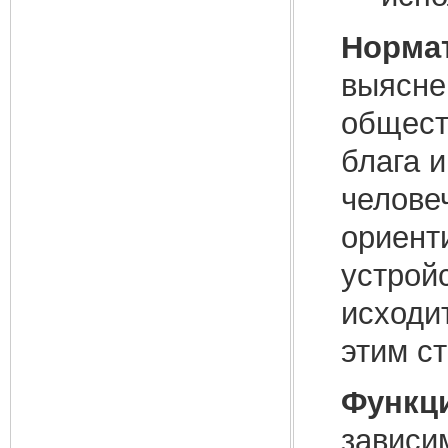
Норма
выясне
общест
блага 
человеч
ориент
устрой
исходит
этим с
Функц
зависи