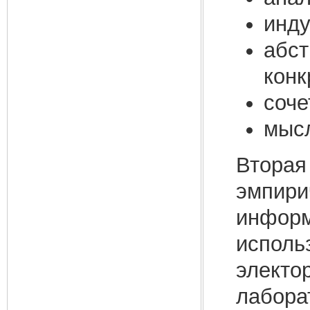
инду
абст
конк
соче
мысл
Вторая 
эмпири
информ
исполь
электо
лабора