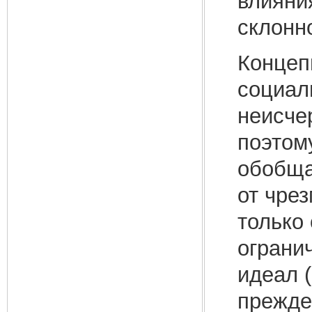
влияни
склонн
Концеп
социаль
неисче
поэтом
обобща
от чрез
только
ограни
идеал (
прежде