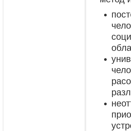
пост
чело
соци
обла
унив
чело
расо
разл
неот
прио
устр