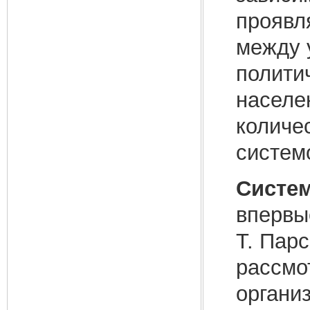
проявл
между 
полити
населе
количе
системо
Систе
впервые
Т. Парс
рассмо
органи