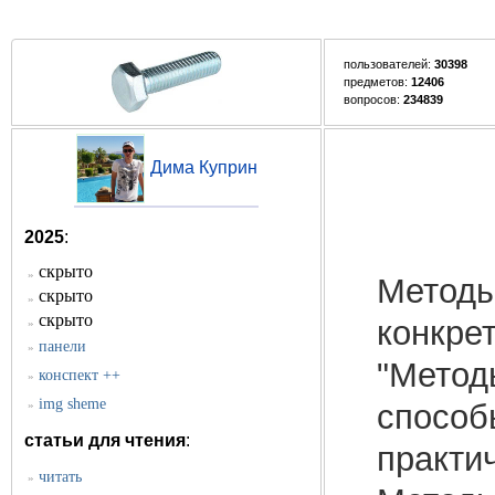
пользователей:
30398
предметов:
12406
вопросов:
234839
Дима Куприн
2025
:
скрыто
»
Методы 
скрыто
»
скрыто
конкре
»
панели
»
"Метод
конспект ++
»
img sheme
»
способ
статьи для чтения
:
практи
читать
»