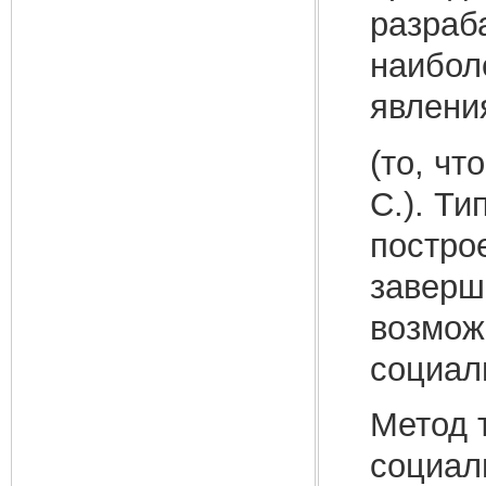
разраб
наибол
явлени
(то, чт
С.). Ти
построе
заверш
возмож
социал
Метод 
социал