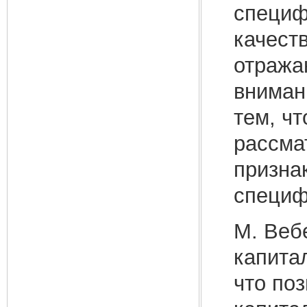
специф
качеств
отража
вниман
тем, ч
рассма
признак
специф
М. Вебе
капита
что по