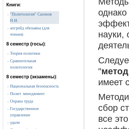
Методы
Книги
:
однако
"Политология" Сазонов
»
Н.И.
эффект
апгрейд обезьяны (для
»
науки,
чтения)
деятел
8 семестр (госы)
:
Теория политики
»
Следует
Сравнительная
»
политология
"
метод
8 семестр (экзамены)
:
имеет 
Национальная безопасность
»
Полит. менеджмент
Методи
»
Охрана труда
»
сбор ст
Государственное
»
управление
все эт
удали
»