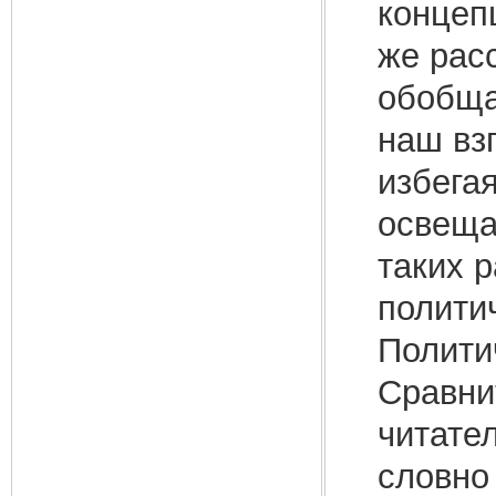
концеп
же расс
обобща
наш вз
избегая
освеща
таких р
политич
Полити
Сравни
читате
словно