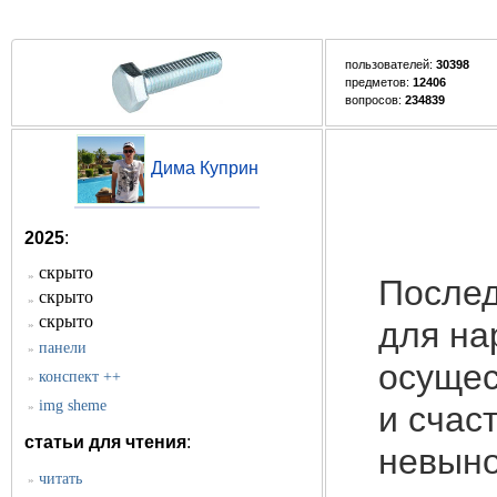
пользователей:
30398
предметов:
12406
вопросов:
234839
Дима Куприн
2025
:
скрыто
»
Послед
скрыто
»
скрыто
для на
»
панели
»
осущес
конспект ++
»
img sheme
»
и счас
статьи для чтения
:
невыно
читать
»