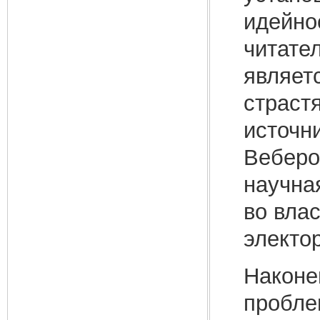
идейно
читате
являет
страст
источн
Веберо
научная
во влас
электор
Наконе
пробле