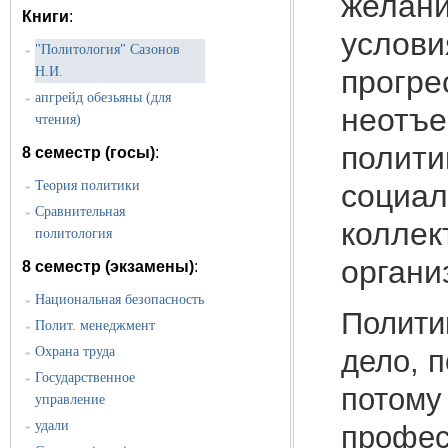
желани
Книги
:
услови
"Политология" Сазонов
»
Н.И.
прогре
апгрейд обезьяны (для
»
неотъе
чтения)
полити
8 семестр (госы)
:
Теория политики
социал
»
Сравнительная
»
коллек
политология
органи
8 семестр (экзамены)
:
Национальная безопасность
»
Полити
Полит. менеджмент
»
дело, 
Охрана труда
»
Государственное
»
потому
управление
удали
профес
»