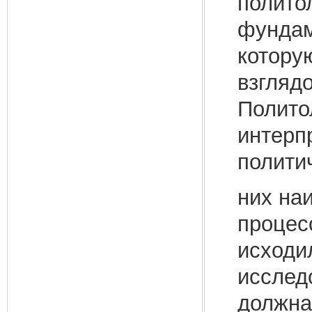
полито
фундам
котору
взглядо
Полито
интерп
политич
них на
процесс
исходил
исслед
должна