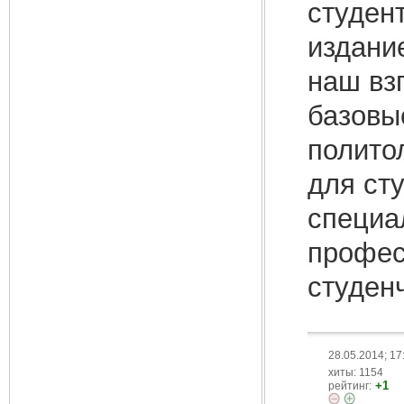
студен
издани
наш вз
базовы
полито
для ст
специал
профес
студен
28.05.2014; 17
хиты: 1154
+1
рейтинг: