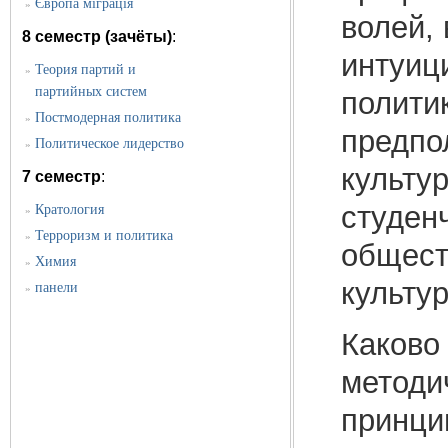
Європа міграція
»
волей,
8 семестр (зачёты)
:
интуиц
Теория партий и
»
партийных систем
полити
Постмодерная политика
»
предпо
Политическое лидерство
»
культу
7 семестр
:
студен
Кратология
»
Терроризм и политика
»
общест
Химия
»
культур
панели
»
Каково
методи
принци