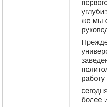
первого
углуби
же мы 
руковод
Прежде
универ
заведе
полито
работу
сегодн
более 