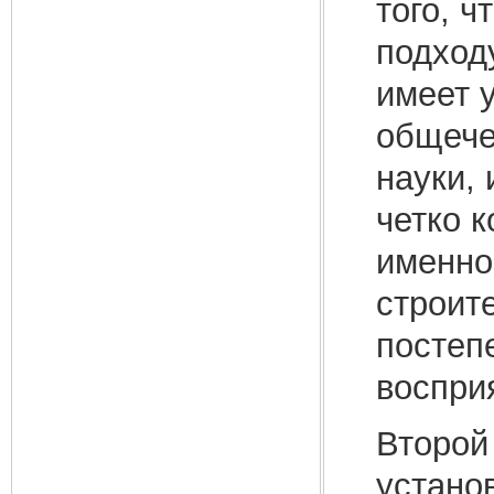
того, 
подход
имеет 
общече
науки, 
четко 
именно
строит
постеп
воспри
Второй
устано