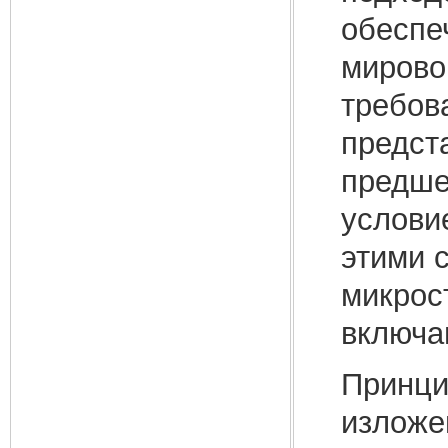
обеспеч
мирово
требов
предст
предше
услови
этими 
микрост
включа
Принци
изложе