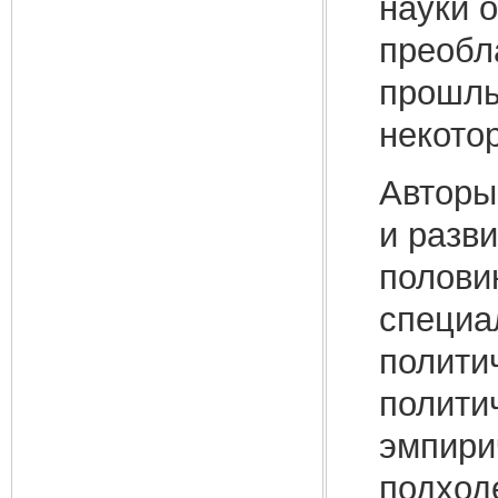
науки о
преобл
прошлы
некото
Авторы
и разв
полови
специа
полити
полити
эмпири
подход