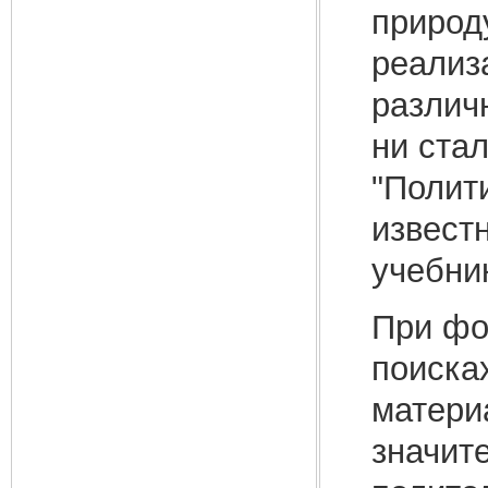
природ
реализ
различ
ни ста
"Полити
извест
учебни
При фо
поиска
матери
значит