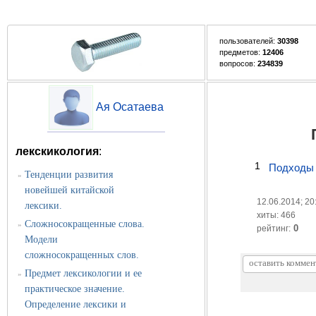
пользователей:
30398
предметов:
12406
вопросов:
234839
Ая Осатаева
лекскикология
:
1
Подходы 
Тенденции развития
»
новейшей китайской
12.06.2014; 20
лексики.
хиты: 466
Сложносокращенные слова.
»
0
рейтинг:
Модели
сложносокращенных слов.
Предмет лексикологии и ее
»
практическое значение.
Определение лексики и