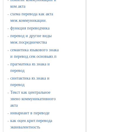
»
ком.акта
схема перевода как акта
»
меж.коммуникации.
функция переводчика
»
перевод и другие виды
»
меж.посредничества
семантика языкового знака
»
и перевод.сем.основыяз.п
прагматика яз.знака и
»
перевод
синтактика яз.знака и
»
перевод
Текст как центральное
»
звено коммуникативного
акта
инвариант в переводе
»
как оцен.крит.перевода
»
эквивалентность