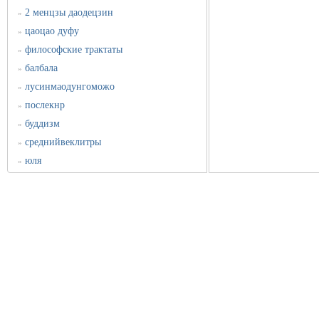
2 менцзы даодецзин
»
цаоцао дуфу
»
философские трактаты
»
балбала
»
лусинмаодунгоможо
»
послекнр
»
буддизм
»
среднийвеклитры
»
юля
»