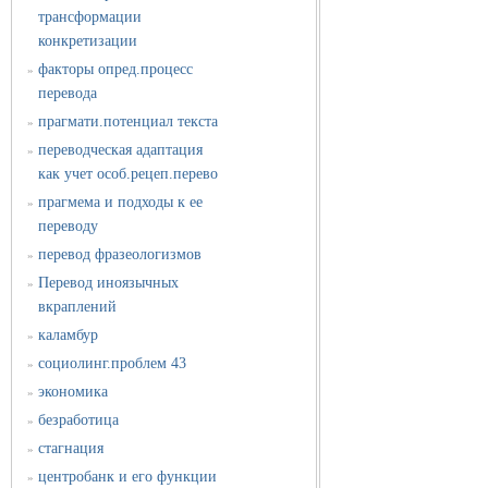
трансформации
конкретизации
факторы опред.процесс
»
перевода
прагмати.потенциал текста
»
переводческая адаптация
»
как учет особ.рецеп.перево
прагмема и подходы к ее
»
переводу
перевод фразеологизмов
»
Перевод иноязычных
»
вкраплений
каламбур
»
социолинг.проблем 43
»
экономика
»
безработица
»
стагнация
»
центробанк и его функции
»