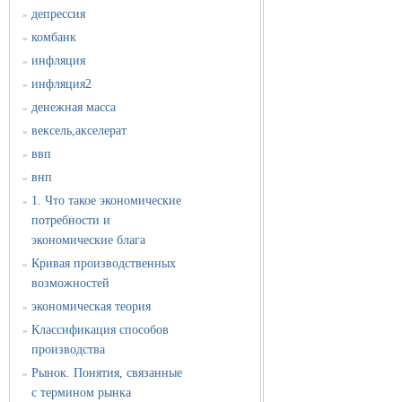
депрессия
»
комбанк
»
инфляция
»
инфляция2
»
денежная масса
»
вексель,акселерат
»
ввп
»
внп
»
1. Что такое экономические
»
потребности и
экономические блага
Кривая производственных
»
возможностей
экономическая теория
»
Классификация способов
»
производства
Рынок. Понятия, связанные
»
с термином рынка