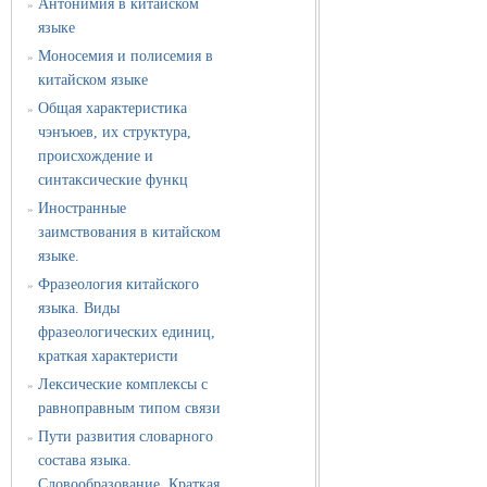
Антонимия в китайском
»
языке
Моносемия и полисемия в
»
китайском языке
Общая характеристика
»
чэнъюев, их структура,
происхождение и
синтаксические функц
Иностранные
»
заимствования в китайском
языке.
Фразеология китайского
»
языка. Виды
фразеологических единиц,
краткая характеристи
Лексические комплексы с
»
равноправным типом связи
Пути развития словарного
»
состава языка.
Словообразование. Краткая