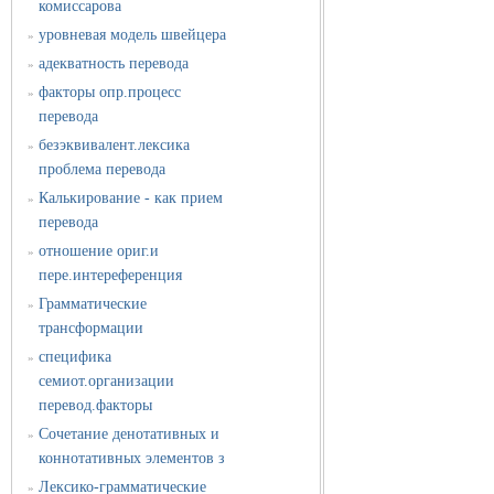
комиссарова
уровневая модель швейцера
»
адекватность перевода
»
факторы опр.процесс
»
перевода
безэквивалент.лексика
»
проблема перевода
Калькирование - как прием
»
перевода
отношение ориг.и
»
пере.интереференция
Грамматические
»
трансформации
специфика
»
семиот.организации
перевод.факторы
Сочетание денотативных и
»
коннотативных элементов з
Лексико-грамматические
»