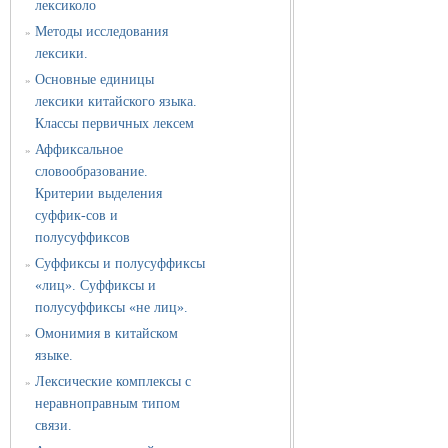
лексиколо
Методы исследования
»
лексики.
Основные единицы
»
лексики китайского языка.
Классы первичных лексем
Аффиксальное
»
словообразование.
Критерии выделения
суффик-сов и
полусуффиксов
Суффиксы и полусуффиксы
»
«лиц». Суффиксы и
полусуффиксы «не лиц».
Омонимия в китайском
»
языке.
Лексические комплексы с
»
неравноправным типом
связи.