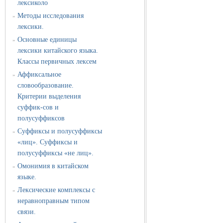
лексиколо
Методы исследования
»
лексики.
Основные единицы
»
лексики китайского языка.
Классы первичных лексем
Аффиксальное
»
словообразование.
Критерии выделения
суффик-сов и
полусуффиксов
Суффиксы и полусуффиксы
»
«лиц». Суффиксы и
полусуффиксы «не лиц».
Омонимия в китайском
»
языке.
Лексические комплексы с
»
неравноправным типом
связи.