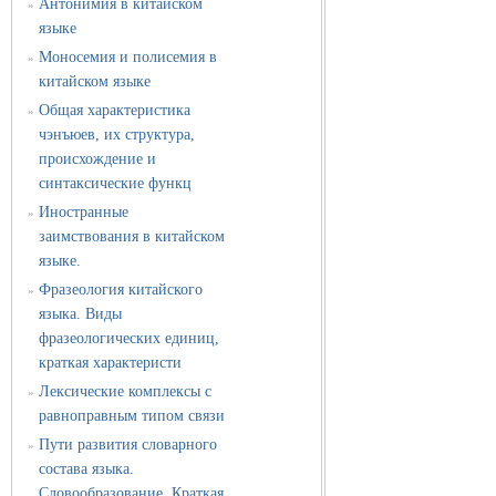
Антонимия в китайском
»
языке
Моносемия и полисемия в
»
китайском языке
Общая характеристика
»
чэнъюев, их структура,
происхождение и
синтаксические функц
Иностранные
»
заимствования в китайском
языке.
Фразеология китайского
»
языка. Виды
фразеологических единиц,
краткая характеристи
Лексические комплексы с
»
равноправным типом связи
Пути развития словарного
»
состава языка.
Словообразование. Краткая