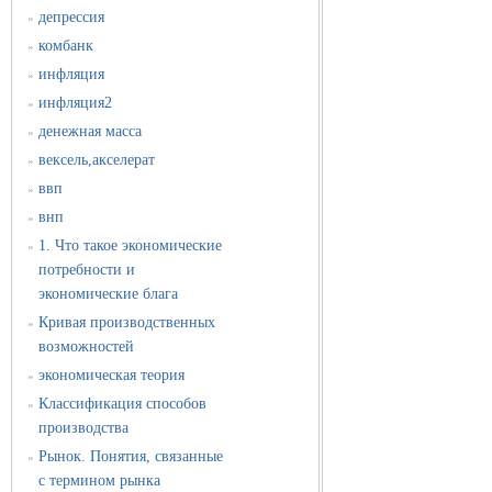
депрессия
»
комбанк
»
инфляция
»
инфляция2
»
денежная масса
»
вексель,акселерат
»
ввп
»
внп
»
1. Что такое экономические
»
потребности и
экономические блага
Кривая производственных
»
возможностей
экономическая теория
»
Классификация способов
»
производства
Рынок. Понятия, связанные
»
с термином рынка