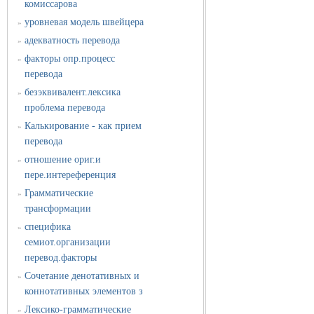
комиссарова
уровневая модель швейцера
»
адекватность перевода
»
факторы опр.процесс
»
перевода
безэквивалент.лексика
»
проблема перевода
Калькирование - как прием
»
перевода
отношение ориг.и
»
пере.интереференция
Грамматические
»
трансформации
специфика
»
семиот.организации
перевод.факторы
Сочетание денотативных и
»
коннотативных элементов з
Лексико-грамматические
»