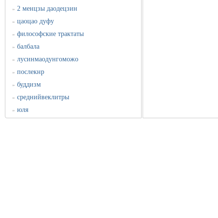
2 менцзы даодецзин
»
цаоцао дуфу
»
философские трактаты
»
балбала
»
лусинмаодунгоможо
»
послекнр
»
буддизм
»
среднийвеклитры
»
юля
»