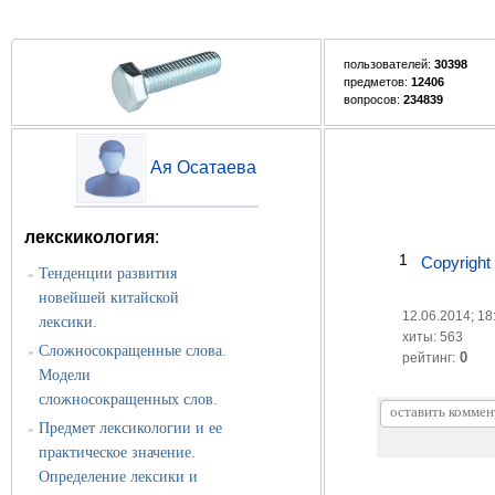
пользователей:
30398
предметов:
12406
вопросов:
234839
Ая Осатаева
лекскикология
:
1
Copyright
Тенденции развития
»
новейшей китайской
12.06.2014; 18
лексики.
хиты: 563
Сложносокращенные слова.
»
0
рейтинг:
Модели
сложносокращенных слов.
Предмет лексикологии и ее
»
практическое значение.
Определение лексики и