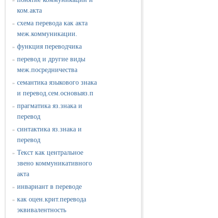
»
ком.акта
схема перевода как акта
»
меж.коммуникации.
функция переводчика
»
перевод и другие виды
»
меж.посредничества
семантика языкового знака
»
и перевод.сем.основыяз.п
прагматика яз.знака и
»
перевод
синтактика яз.знака и
»
перевод
Текст как центральное
»
звено коммуникативного
акта
инвариант в переводе
»
как оцен.крит.перевода
»
эквивалентность