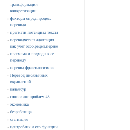
трансформации
конкретизации
факторы опред.процесс
»
перевода
прагмати.потенциал текста
»
переводческая адаптация
»
как учет особ.рецеп.перево
прагмема и подходы к ее
»
переводу
перевод фразеологизмов
»
Перевод иноязычных
»
вкраплений
каламбур
»
социолинг.проблем 43
»
экономика
»
безработица
»
стагнация
»
центробанк и его функции
»