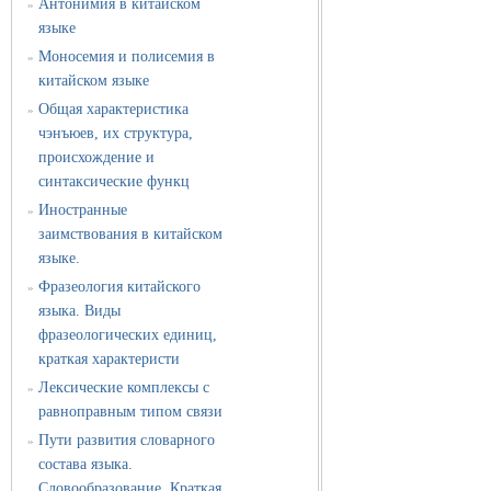
Антонимия в китайском
»
языке
Моносемия и полисемия в
»
китайском языке
Общая характеристика
»
чэнъюев, их структура,
происхождение и
синтаксические функц
Иностранные
»
заимствования в китайском
языке.
Фразеология китайского
»
языка. Виды
фразеологических единиц,
краткая характеристи
Лексические комплексы с
»
равноправным типом связи
Пути развития словарного
»
состава языка.
Словообразование. Краткая