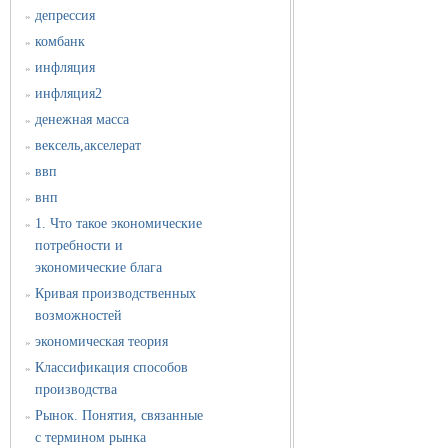
депрессия
»
комбанк
»
инфляция
»
инфляция2
»
денежная масса
»
вексель,акселерат
»
ввп
»
внп
»
1. Что такое экономические
»
потребности и
экономические блага
Кривая производственных
»
возможностей
экономическая теория
»
Классификация способов
»
производства
Рынок. Понятия, связанные
»
с термином рынка