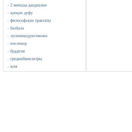
2 менцзы даодецзин
»
цаоцао дуфу
»
философские трактаты
»
балбала
»
лусинмаодунгоможо
»
послекнр
»
буддизм
»
среднийвеклитры
»
юля
»