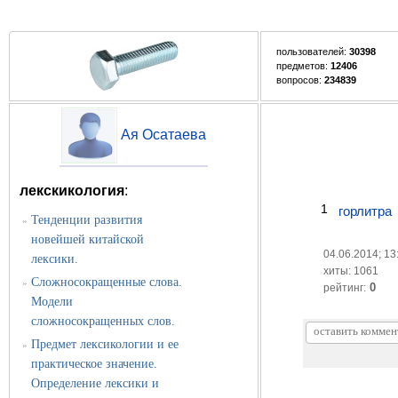
пользователей:
30398
предметов:
12406
вопросов:
234839
Ая Осатаева
лекскикология
:
1
горлитра
Тенденции развития
»
новейшей китайской
04.06.2014; 13
лексики.
хиты: 1061
Сложносокращенные слова.
»
0
рейтинг:
Модели
сложносокращенных слов.
Предмет лексикологии и ее
»
практическое значение.
Определение лексики и