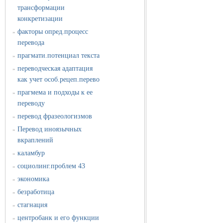
трансформации
конкретизации
факторы опред.процесс
»
перевода
прагмати.потенциал текста
»
переводческая адаптация
»
как учет особ.рецеп.перево
прагмема и подходы к ее
»
переводу
перевод фразеологизмов
»
Перевод иноязычных
»
вкраплений
каламбур
»
социолинг.проблем 43
»
экономика
»
безработица
»
стагнация
»
центробанк и его функции
»