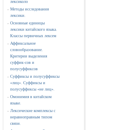
лексиколо
Методы исследования
»
лексики.
Основные единицы
»
лексики китайского языка.
Классы первичных лексем
Аффиксальное
»
словообразование.
Критерии выделения
суффик-сов и
полусуффиксов
Суффиксы и полусуффиксы
»
«лиц». Суффиксы и
полусуффиксы «не лиц».
Омонимия в китайском
»
языке.
Лексические комплексы с
»
неравноправным типом
связи.