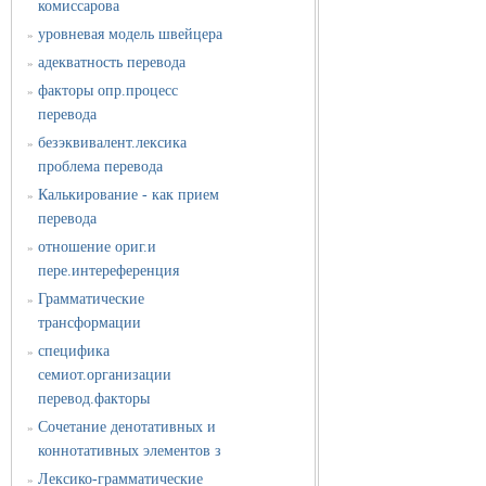
комиссарова
уровневая модель швейцера
»
адекватность перевода
»
факторы опр.процесс
»
перевода
безэквивалент.лексика
»
проблема перевода
Калькирование - как прием
»
перевода
отношение ориг.и
»
пере.интереференция
Грамматические
»
трансформации
специфика
»
семиот.организации
перевод.факторы
Сочетание денотативных и
»
коннотативных элементов з
Лексико-грамматические
»