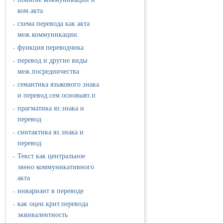
»
ком.акта
схема перевода как акта
»
меж.коммуникации.
функция переводчика
»
перевод и другие виды
»
меж.посредничества
семантика языкового знака
»
и перевод.сем.основыяз.п
прагматика яз.знака и
»
перевод
синтактика яз.знака и
»
перевод
Текст как центральное
»
звено коммуникативного
акта
инвариант в переводе
»
как оцен.крит.перевода
»
эквивалентность