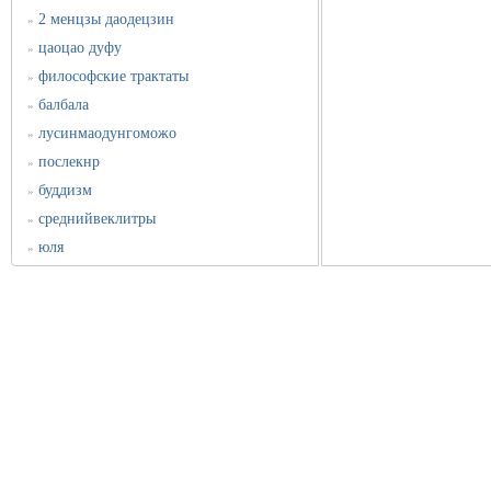
2 менцзы даодецзин
»
цаоцао дуфу
»
философские трактаты
»
балбала
»
лусинмаодунгоможо
»
послекнр
»
буддизм
»
среднийвеклитры
»
юля
»