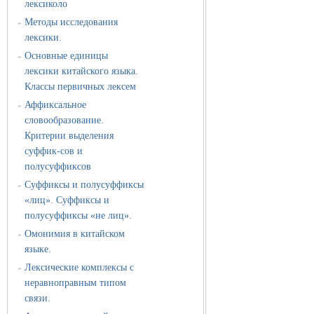
лексиколо
Методы исследования
»
лексики.
Основные единицы
»
лексики китайского языка.
Классы первичных лексем
Аффиксальное
»
словообразование.
Критерии выделения
суффик-сов и
полусуффиксов
Суффиксы и полусуффиксы
»
«лиц». Суффиксы и
полусуффиксы «не лиц».
Омонимия в китайском
»
языке.
Лексические комплексы с
»
неравноправным типом
связи.