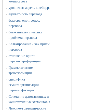
комиссарова
уровневая модель швейцера
»
адекватность перевода
»
факторы опр.процесс
»
перевода
безэквивалент.лексика
»
проблема перевода
Калькирование - как прием
»
перевода
отношение ориг.и
»
пере.интереференция
Грамматические
»
трансформации
специфика
»
семиот.организации
перевод.факторы
Сочетание денотативных и
»
коннотативных элементов з
Лексико-грамматические
»