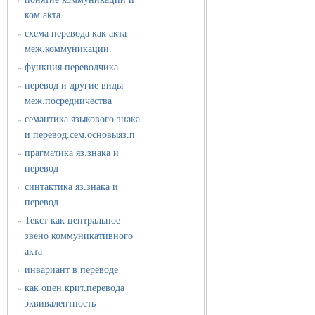
»
ком.акта
схема перевода как акта
»
меж.коммуникации.
функция переводчика
»
перевод и другие виды
»
меж.посредничества
семантика языкового знака
»
и перевод.сем.основыяз.п
прагматика яз.знака и
»
перевод
синтактика яз.знака и
»
перевод
Текст как центральное
»
звено коммуникативного
акта
инвариант в переводе
»
как оцен.крит.перевода
»
эквивалентность