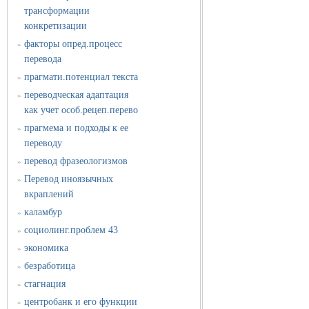
трансформации
конкретизации
факторы опред.процесс
»
перевода
прагмати.потенциал текста
»
переводческая адаптация
»
как учет особ.рецеп.перево
прагмема и подходы к ее
»
переводу
перевод фразеологизмов
»
Перевод иноязычных
»
вкраплений
каламбур
»
социолинг.проблем 43
»
экономика
»
безработица
»
стагнация
»
центробанк и его функции
»