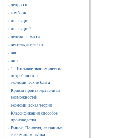
депрессия
»
комбанк
»
инфляция
»
инфляция2
»
денежная масса
»
вексель,акселерат
»
ввп
»
внп
»
1. Что такое экономические
»
потребности и
экономические блага
Кривая производственных
»
возможностей
экономическая теория
»
Классификация способов
»
производства
Рынок. Понятия, связанные
»
с термином рынка