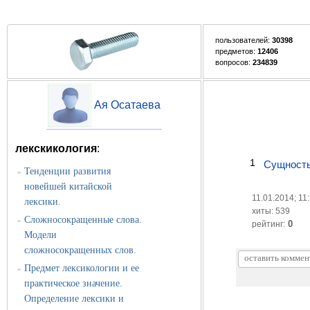
пользователей:
30398
предметов:
12406
вопросов:
234839
Ая Осатаева
лекскикология
:
1
Сущность
Тенденции развития
»
новейшей китайской
11.01.2014; 11
лексики.
хиты: 539
Сложносокращенные слова.
»
0
рейтинг:
Модели
сложносокращенных слов.
Предмет лексикологии и ее
»
практическое значение.
Определение лексики и