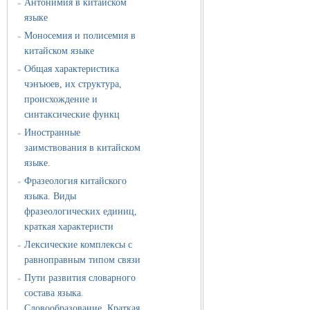
Антонимия в китайском
»
языке
Моносемия и полисемия в
»
китайском языке
Общая характеристика
»
чэнъюев, их структура,
происхождение и
синтаксические функц
Иностранные
»
заимствования в китайском
языке.
Фразеология китайского
»
языка. Виды
фразеологических единиц,
краткая характеристи
Лексические комплексы с
»
равноправным типом связи
Пути развития словарного
»
состава языка.
Словообразование. Краткая