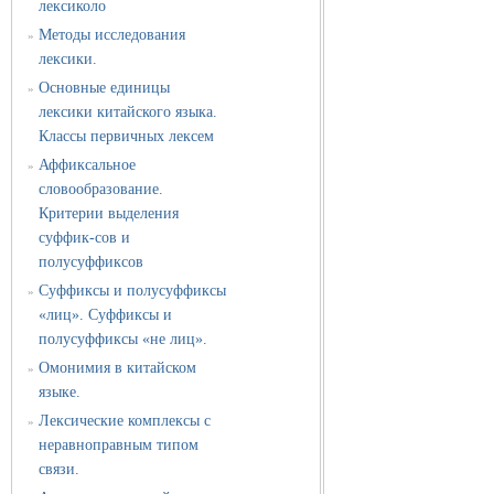
лексиколо
Методы исследования
»
лексики.
Основные единицы
»
лексики китайского языка.
Классы первичных лексем
Аффиксальное
»
словообразование.
Критерии выделения
суффик-сов и
полусуффиксов
Суффиксы и полусуффиксы
»
«лиц». Суффиксы и
полусуффиксы «не лиц».
Омонимия в китайском
»
языке.
Лексические комплексы с
»
неравноправным типом
связи.