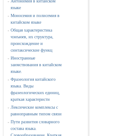
Антонимия в китайском
»
языке
Моносемия и полисемия в
»
китайском языке
Общая характеристика
»
чэнъюев, их структура,
происхождение и
синтаксические функц
Иностранные
»
заимствования в китайском
языке.
Фразеология китайского
»
языка. Виды
фразеологических единиц,
краткая характеристи
Лексические комплексы с
»
равноправным типом связи
Пути развития словарного
»
состава языка.
Словообразование. Краткая