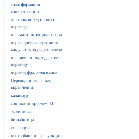
трансформации
конкретизации
факторы опред.процесс
»
перевода
прагмати.потенциал текста
»
переводческая адаптация
»
как учет особ.рецеп.перево
прагмема и подходы к ее
»
переводу
перевод фразеологизмов
»
Перевод иноязычных
»
вкраплений
каламбур
»
социолинг.проблем 43
»
экономика
»
безработица
»
стагнация
»
центробанк и его функции
»