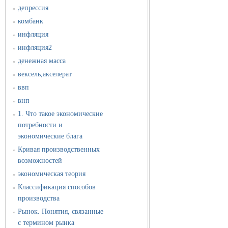
депрессия
»
комбанк
»
инфляция
»
инфляция2
»
денежная масса
»
вексель,акселерат
»
ввп
»
внп
»
1. Что такое экономические
»
потребности и
экономические блага
Кривая производственных
»
возможностей
экономическая теория
»
Классификация способов
»
производства
Рынок. Понятия, связанные
»
с термином рынка