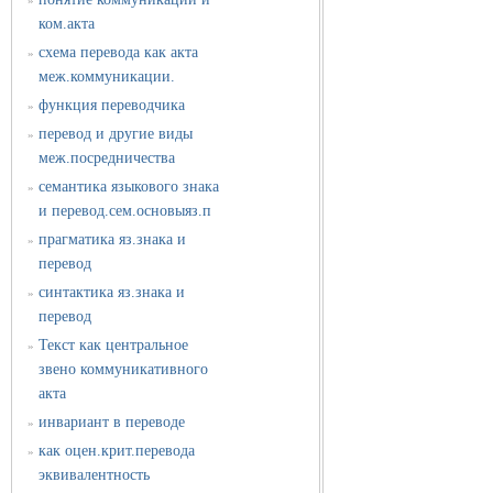
»
ком.акта
схема перевода как акта
»
меж.коммуникации.
функция переводчика
»
перевод и другие виды
»
меж.посредничества
семантика языкового знака
»
и перевод.сем.основыяз.п
прагматика яз.знака и
»
перевод
синтактика яз.знака и
»
перевод
Текст как центральное
»
звено коммуникативного
акта
инвариант в переводе
»
как оцен.крит.перевода
»
эквивалентность