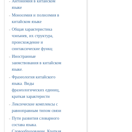
Антонимия в китайском
»
языке
Моносемия и полисемия в
»
китайском языке
Общая характеристика
»
чэнъюев, их структура,
происхождение и
синтаксические функц
Иностранные
»
заимствования в китайском
языке.
Фразеология китайского
»
языка. Виды
фразеологических единиц,
краткая характеристи
Лексические комплексы с
»
равноправным типом связи
Пути развития словарного
»
состава языка.
Словообразование. Краткая