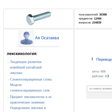
пользователей:
30398
предметов:
12406
вопросов:
234839
Ая Осатаева
лекскикология
:
1
Переводч
Тенденции развития
»
новейшей китайской
хиты: 686
лексики.
+3
рейтинг:
Сложносокращенные слова.
»
Модели
сложносокращенных слов.
Предмет лексикологии и ее
»
практическое значение.
Определение лексики и