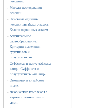
лексиколо
Методы исследования
»
лексики.
Основные единицы
»
лексики китайского языка.
Классы первичных лексем
Аффиксальное
»
словообразование.
Критерии выделения
суффик-сов и
полусуффиксов
Суффиксы и полусуффиксы
»
«лиц». Суффиксы и
полусуффиксы «не лиц».
Омонимия в китайском
»
языке.
Лексические комплексы с
»
неравноправным типом
связи.