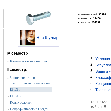
пользователей:
30398
предметов:
12406
вопросов:
234839
Яна Шульц
IV семестр
:
1
Условно-
Клиническая психология
»
2
Безуслов
II семестр
:
3
Виды и у
4
Классифи
Зоопсихология и
»
5
сравнительная психология
Концепци
6
ЕНОП
Теория ф
»
ЕНОП2
»
хиты: 3420
Культурология
»
0
рейтинг:
Нейрофизиология rljegrdl
»