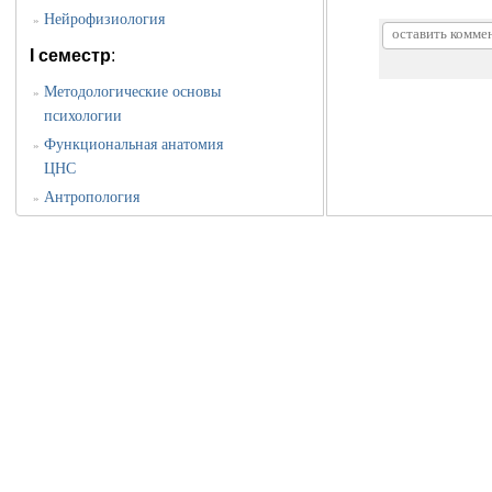
Нейрофизиология
»
I семестр
:
Методологические основы
»
психологии
Функциональная анатомия
»
ЦНС
Антропология
»