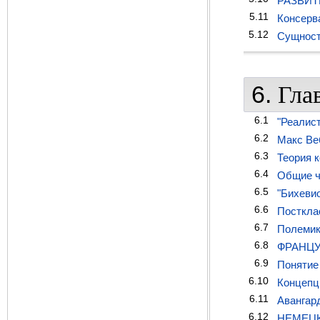
РАЗВИТ
5.11
Консерв
5.12
Сущност
6.
Гла
6.1
"Реалист
6.2
Макс Ве
6.3
Теория 
6.4
Общие ч
6.5
"Бихеви
6.6
Посткла
6.7
Полемик
6.8
ФРАНЦУЗ
6.9
Понятие
6.10
Концепци
6.11
Авангар
6.12
НЕМЕЦК