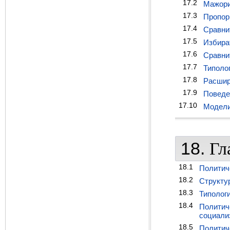
17.2
Мажори
17.3
Пропор
17.4
Сравни
17.5
Избира
17.6
Сравни
17.7
Типоло
17.8
Расшир
17.9
Поведе
17.10
Модели
18.
Гл
18.1
Политич
18.2
Структу
18.3
Типолог
18.4
Политич
социали
18.5
Политич