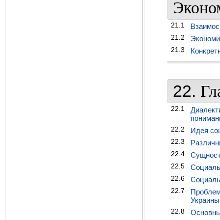
Эконо
21.1
Взаимос
21.2
Экономи
21.3
Конкрет
22.
Гл
22.1
Диалект
пониман
22.2
Идея со
22.3
Различн
22.4
Сущност
22.5
Социаль
22.6
Социаль
22.7
Проблем
Украины
22.8
Основны