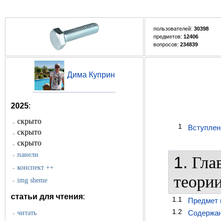
пользователей:
30398
предметов:
12406
вопросов:
234839
Дима Куприн
2025
:
скрыто
»
1
Вступлен
скрыто
»
скрыто
»
панели
»
1.
Гла
конспект ++
»
теории
img sheme
»
статьи для чтения
:
1.1
Предмет 
1.2
Содержан
читать
»