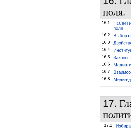
16.
Гл
поля.
16.1
ПОЛИТИ
поля
16.2
Выбор п
16.3
Двойств
16.4
Институ
16.5
Законы 
16.6
Медиати
16.7
Взаимоо
16.8
Медиа-д
17.
Гл
полит
17.1
Избира