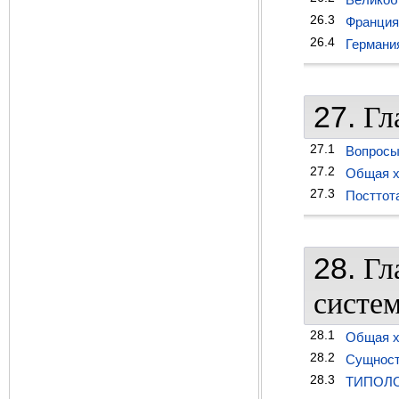
26.3
Франция
26.4
Германи
27.
Гл
27.1
Вопросы
27.2
Общая х
27.3
Посттот
28.
Гл
систе
28.1
Общая х
28.2
Сущност
28.3
ТИПОЛО