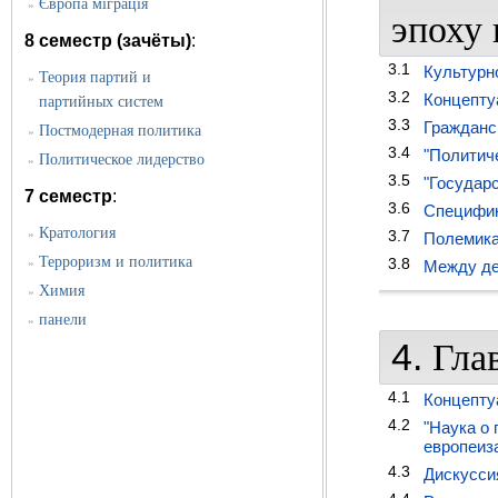
Європа міграція
»
эпоху 
8 семестр (зачёты)
:
3.1
Культурн
Теория партий и
»
3.2
Концепту
партийных систем
3.3
Гражданс
Постмодерная политика
»
3.4
"Политич
Политическое лидерство
»
3.5
"Государ
7 семестр
:
3.6
Специфик
Кратология
»
3.7
Полемика
Терроризм и политика
3.8
»
Между де
Химия
»
панели
»
4.
Гла
4.1
Концепту
4.2
"Наука о
европеиз
4.3
Дискусси