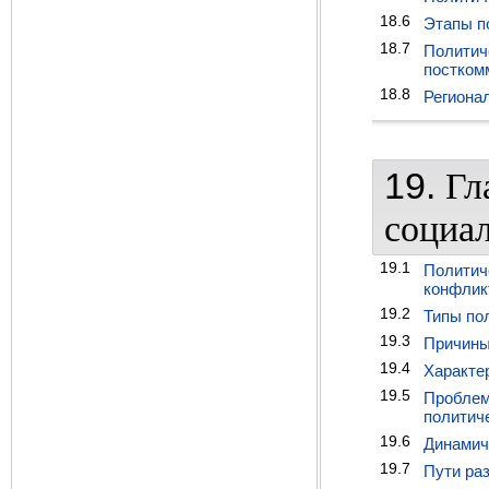
18.6
Этапы п
18.7
Политич
постком
18.8
Региона
19.
Гл
социа
19.1
Политич
конфлик
19.2
Типы по
19.3
Причины
19.4
Характе
19.5
Проблем
политич
19.6
Динамич
19.7
Пути ра